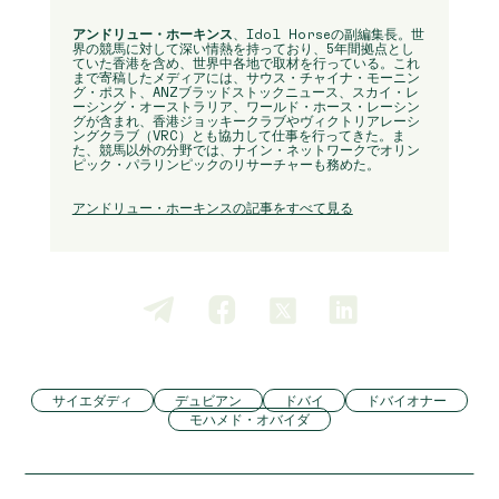
アンドリュー・ホーキンス
、Idol Horseの副編集長。世
界の競馬に対して深い情熱を持っており、5年間拠点とし
ていた香港を含め、世界中各地で取材を行っている。これ
まで寄稿したメディアには、サウス・チャイナ・モーニン
グ・ポスト、ANZブラッドストックニュース、スカイ・レ
ーシング・オーストラリア、ワールド・ホース・レーシン
グが含まれ、香港ジョッキークラブやヴィクトリアレーシ
ングクラブ（VRC）とも協力して仕事を行ってきた。ま
た、競馬以外の分野では、ナイン・ネットワークでオリン
ピック・パラリンピックのリサーチャーも務めた。
アンドリュー・ホーキンスの記事をすべて見る
サイエダディ
デュビアン
ドバイ
ドバイオナー
モハメド・オバイダ