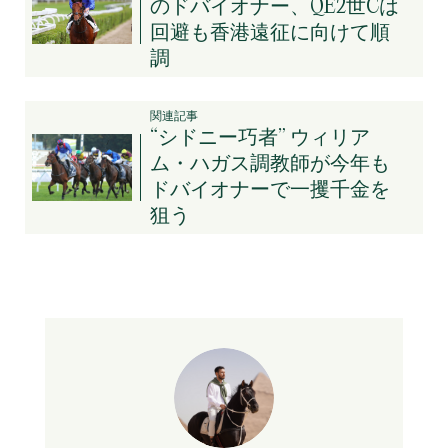
のドバイオナー、QE2世Cは
回避も香港遠征に向けて順
調
関連記事
“シドニー巧者” ウィリア
ム・ハガス調教師が今年も
ドバイオナーで一攫千金を
狙う