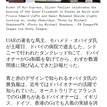
Rider of Air Express, Oliver Peslier celebrates the
winning of the Queen Elizabeth 11 Stakes at Ascot with
Prince Edward (left) and Owner Mohamed Obaida (right)
looking on, today (Saturday). Photo by Michael
Stephens/PA. (Photo by Michael Stephens – PA Images/PA
Images via Getty Images)
UAEの著名な馬主、モハメド・オバイダ氏
が土曜日、ドバイの病院で逝去した。シド
ニーで行われたタンクレッドSにて、ドバイ
オナーがG1制覇を挙げてから、わずか数週
間後に飛び込んできた訃報だった。
青と赤のデザインで知られるオバイダ氏の
勝負服は、近年ではドバイオナーの活躍で
知られていた。オーストラリアとフランス
でのG1勝ちがあるドバイオナーは、イギリ
ス、ドイツ、香港のG1でも入着の実績を誇