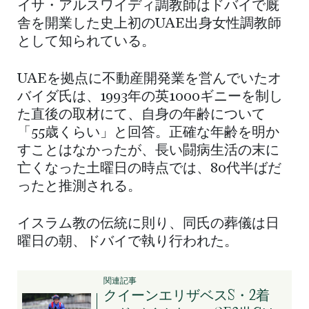
イサ・アルスワイディ調教師はドバイで厩
舎を開業した史上初のUAE出身女性調教師
として知られている。
UAEを拠点に不動産開発業を営んでいたオ
バイダ氏は、1993年の英1000ギニーを制し
た直後の取材にて、自身の年齢について
「55歳くらい」と回答。正確な年齢を明か
すことはなかったが、長い闘病生活の末に
亡くなった土曜日の時点では、80代半ばだ
ったと推測される。
イスラム教の伝統に則り、同氏の葬儀は日
曜日の朝、ドバイで執り行われた。
関連記事
クイーンエリザベスS・2着