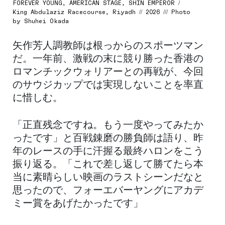
FOREVER YOUNG, AMERICAN STAGE, SHIN EMPEROR /
King Abdulaziz Racecourse, Riyadh // 2026 /// Photo
by Shuhei Okada
矢作芳人調教師は根っからのスポーツマン
だ。一年前、激戦の末に競り勝った香港の
ロマンチックウォリアーとの再戦が、今回
のサウジカップでは実現しないことを率直
に惜しむ。
「正直残念ですね。もう一度やってみたか
ったです」と百戦錬磨の勝負師は語り、昨
年のレースの手に汗握る最終ハロンをこう
振り返る。「これで差し返して勝てたら本
当に素晴らしい映画のラストシーンだなと
思ったので、フォーエバーヤングにアカデ
ミー賞をあげたかったです」