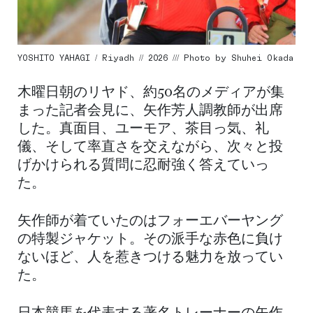
YOSHITO YAHAGI / Riyadh // 2026 /// Photo by Shuhei Okada
木曜日朝のリヤド、約50名のメディアが集
まった記者会見に、矢作芳人調教師が出席
した。真面目、ユーモア、茶目っ気、礼
儀、そして率直さを交えながら、次々と投
げかけられる質問に忍耐強く答えていっ
た。
矢作師が着ていたのはフォーエバーヤング
の特製ジャケット。その派手な赤色に負け
ないほど、人を惹きつける魅力を放ってい
た。