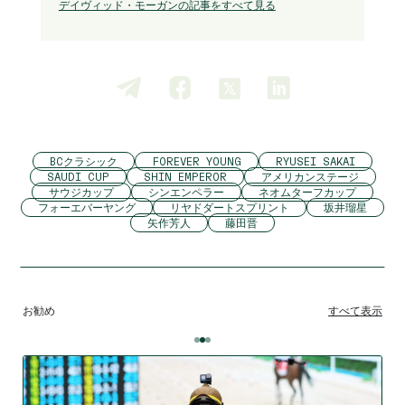
デイヴィッド・モーガンの記事をすべて見る
BCクラシック
FOREVER YOUNG
RYUSEI SAKAI
SAUDI CUP
SHIN EMPEROR
アメリカンステージ
サウジカップ
シンエンペラー
ネオムターフカップ
フォーエバーヤング
リヤドダートスプリント
坂井瑠星
矢作芳人
藤田晋
お勧め
すべて表示