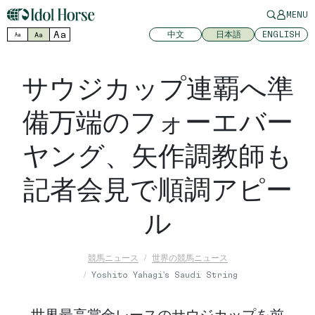
MENU
Aa
中文
日本語
ENGLISH
Aa
Aa
サウジカップ連覇へ準
備万端のフォーエバー
ヤング、矢作調教師も
記者会見で順調アピー
ル
競馬ニュース
世界の競馬ニュース
Yoshito Yahagi's Saudi String
世界最高賞金レースのサウジカップを前