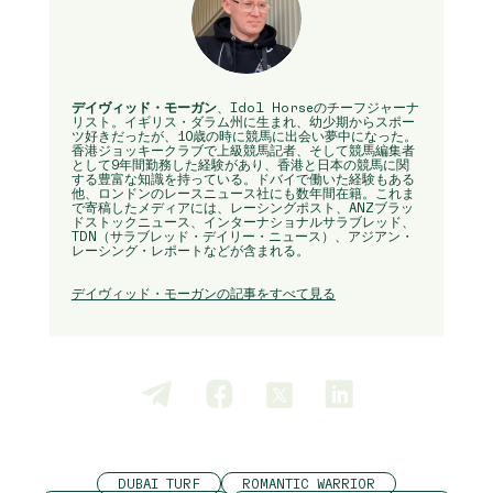
デイヴィッド・モーガン
、Idol Horseのチーフジャーナ
リスト。イギリス・ダラム州に生まれ、幼少期からスポー
ツ好きだったが、10歳の時に競馬に出会い夢中になった。
香港ジョッキークラブで上級競馬記者、そして競馬編集者
として9年間勤務した経験があり、香港と日本の競馬に関
する豊富な知識を持っている。ドバイで働いた経験もある
他、ロンドンのレースニュース社にも数年間在籍。これま
で寄稿したメディアには、レーシングポスト、ANZブラッ
ドストックニュース、インターナショナルサラブレッド、
TDN（サラブレッド・デイリー・ニュース）、アジアン・
レーシング・レポートなどが含まれる。
デイヴィッド・モーガンの記事をすべて見る
DUBAI TURF
ROMANTIC WARRIOR