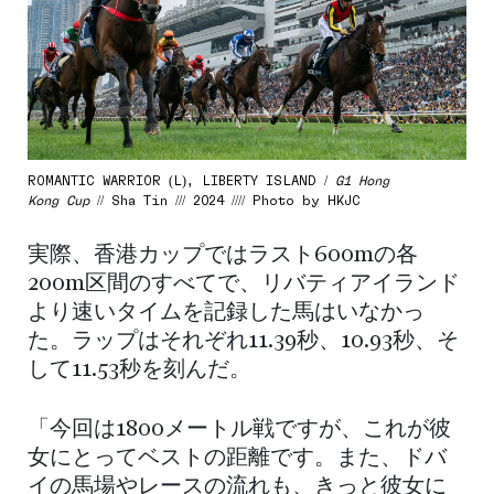
ROMANTIC WARRIOR (L), LIBERTY ISLAND /
G1 Hong
Kong Cup
// Sha Tin /// 2024 //// Photo by HKJC
実際、香港カップではラスト600mの各
200m区間のすべてで、リバティアイランド
より速いタイムを記録した馬はいなかっ
た。ラップはそれぞれ11.39秒、10.93秒、そ
して11.53秒を刻んだ。
「今回は1800メートル戦ですが、これが彼
女にとってベストの距離です。また、ドバ
イの馬場やレースの流れも、きっと彼女に