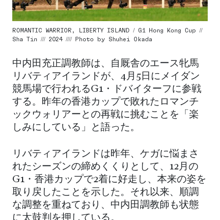
ROMANTIC WARRIOR, LIBERTY ISLAND / G1 Hong Kong Cup //
Sha Tin /// 2024 //// Photo by Shuhei Okada
中内田充正調教師は、自厩舎のエース牝馬
リバティアイランドが、4月5日にメイダン
競馬場で行われるG1・ドバイターフに参戦
する。昨年の香港カップで敗れたロマンチ
ックウォリアーとの再戦に挑むことを「楽
しみにしている」と語った。
リバティアイランドは昨年、ケガに悩まさ
れたシーズンの締めくくりとして、12月の
G1・香港カップで2着に好走し、本来の姿を
取り戻したことを示した。それ以来、順調
な調整を重ねており、中内田調教師も状態
に太鼓判を押している。