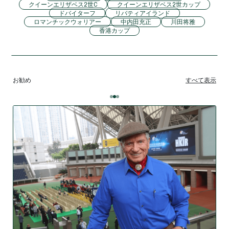
クイーンエリザベス2世C
クイーンエリザベス2世カップ
ドバイターフ
リバティアイランド
ロマンチックウォリアー
中内田充正
川田将雅
香港カップ
お勧め
すべて表示