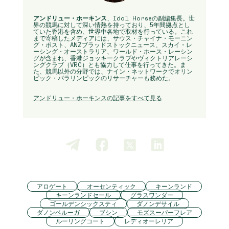
アンドリュー・ホーキンス
、Idol Horseの副編集長。世
界の競馬に対して深い情熱を持っており、5年間拠点とし
ていた香港を含め、世界中各地で取材を行っている。これ
まで寄稿したメディアには、サウス・チャイナ・モーニン
グ・ポスト、ANZブラッドストックニュース、スカイ・レ
ーシング・オーストラリア、ワールド・ホース・レーシン
グが含まれ、香港ジョッキークラブやヴィクトリアレーシ
ングクラブ（VRC）とも協力して仕事を行ってきた。ま
た、競馬以外の分野では、ナイン・ネットワークでオリン
ピック・パラリンピックのリサーチャーも務めた。
アンドリュー・ホーキンスの記事をすべて見る
アロゲート
オーセンティック
キーンランド
キーンランドセール
グラスワンダー
ゴールデンシックスティ
ダノンデサイル
ダノンベルーガ
ブシン
モズスーパーフレア
ルーリングコート
レディオーレリア