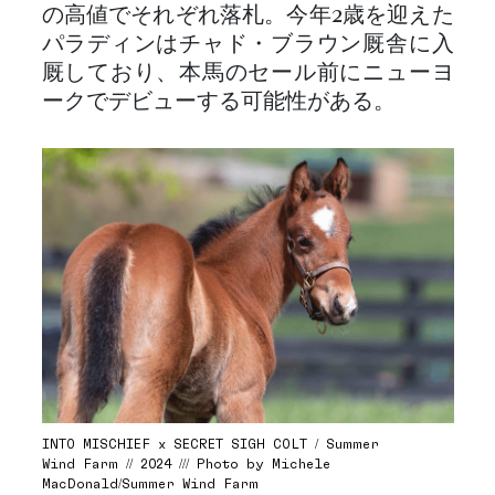
の高値でそれぞれ落札。今年2歳を迎えた
パラディンはチャド・ブラウン厩舎に入
厩しており、本馬のセール前にニューヨ
ークでデビューする可能性がある。
INTO MISCHIEF x SECRET SIGH COLT / Summer
Wind Farm // 2024 /// Photo by Michele
MacDonald/Summer Wind Farm