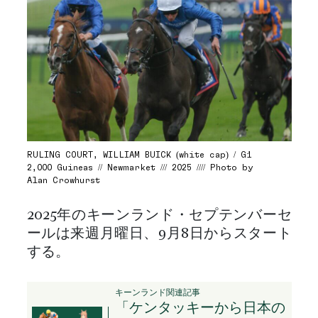
RULING COURT, WILLIAM BUICK (white cap) / G1
2,000 Guineas // Newmarket /// 2025 //// Photo by
Alan Crowhurst
2025年のキーンランド・セプテンバーセ
ールは来週月曜日、9月8日からスタート
する。
キーンランド関連記事
「ケンタッキーから日本の