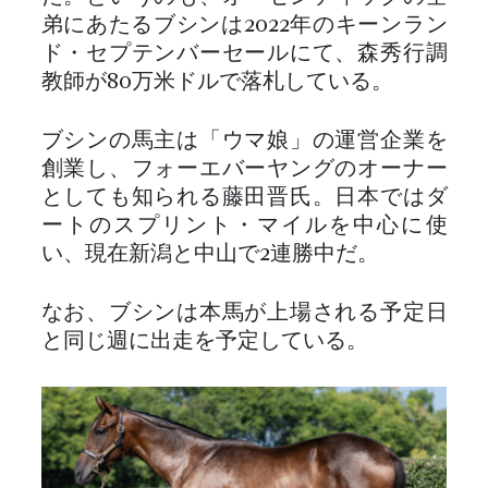
弟にあたるブシンは2022年のキーンラン
ド・セプテンバーセールにて、森秀行調
教師が80万米ドルで落札している。
ブシンの馬主は「ウマ娘」の運営企業を
創業し、フォーエバーヤングのオーナー
としても知られる藤田晋氏。日本ではダ
ートのスプリント・マイルを中心に使
い、現在新潟と中山で2連勝中だ。
なお、ブシンは本馬が上場される予定日
と同じ週に出走を予定している。