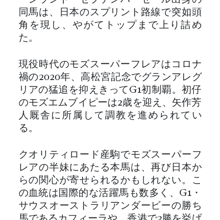
同馬は、日本のスプリント路線で突如頭
角を現し、やがてトップまで上り詰め
た。
現役時代のモズスーパーフレアはコロナ
禍の2020年、高松宮記念でグランアレグ
リアの猛追を抑えきってG1初制覇。初仔
のモズエムブイピーは2歳を迎え、矢作芳
人厩舎に所属して調教を進められてい
る。
クオリティロード産駒でモズスーパーフ
レアの半妹にあたる本馬は、再び日本か
らの関心が寄せられるかもしれない。こ
の血統は国際的な活躍馬も数多く、G1・
サウスオーストラリアンダービーの勝ち
馬であるカフィーラや、香港で3勝を挙げ