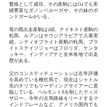
繁殖として成功。その産駒にはG1でも実
績豊富なダノンベルーガや、その妹のボ
ンドガールがいる。
母の既出走産駒は2頭。ナイキスト産駒の
牝馬、ルアンはサウジアラビアで入着実
績。シティオブライト産駒の牝馬、ブラ
イトステイツジョーはフロリダ、ケンタ
ッキー、インディアナと全米各地で出走
歴がある。
父のコンスティチューションは近年評価
を高めている種牡馬で、現在はシャトル
先のチリでもリーディングサイアーに君
臨している。ベルモントSを制したティズ
ザロー、今年の古馬路線をリードするマ
インドフレームなど、アメリカ国内でも