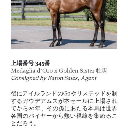
上場番号 345番
Medaglia d’Oro x Golden Sister 牡馬
Consigned by Eaton Sales, Agent
後にアイルランドのG2やリステッドを制
するガウデアムスが本セールに上場され
てから20年、その孫にあたる本馬は世界
各国のバイヤーから熱い視線を集めるこ
とだろう。