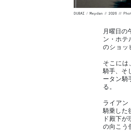
DUBAI / Meydan // 2026 /// P
月曜日の
ン・ホテ
のショッ
そこには
騎手、そ
ータン騎
る。
ライアン
騎乗した
ド殿下が
の向こう