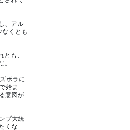
とされて
し、アル
少なくとも
れとも、
だ。
ズボラに
で始ま
る意図が
ンプ大統
たくな