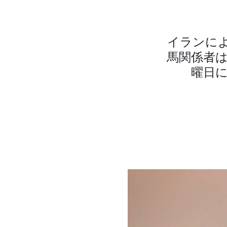
イランに
馬関係者
曜日