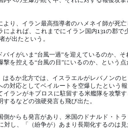
国内への空爆が続く中、それに対する報復攻撃
により、イラン最高指導者のハメネイ師が死亡
ラによれば、これまでにイラン国内131の郡で
死者が出たという。
ドバイがいま“台風一過”を迎えているのか、そ
爆撃を控える“台風の目”にいるのか、という点
、はるか北方では、イスラエルがレバノンのヒ
への対応としてベイルートを空爆したという報
てイランがキプロスに駐留する米艦隊を攻撃す
明するなどの強硬発言も飛び出た。
国側からも発言があり、米国のドナルド・トラ
Nに対し、「（紛争が）あまり長期化するのは見