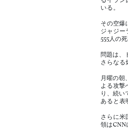
るイラン
いる。
その空爆
ジャジー
555人の
問題は、
さらなる
月曜の朝
よる攻撃
り、続い
あると表
さらに米
領はCN