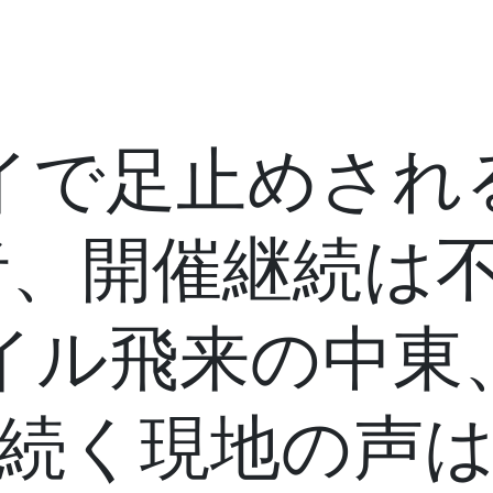
イで足止めされ
者、開催継続は不
イル飛来の中東
続く現地の声