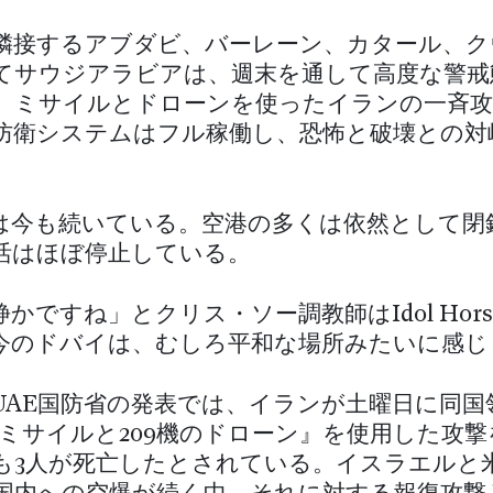
隣接するアブダビ、バーレーン、カタール、ク
てサウジアラビアは、週末を通して高度な警戒
。ミサイルとドローンを使ったイランの一斉攻
防衛システムはフル稼働し、恐怖と破壊との対
は今も続いている。空港の多くは依然として閉
活はほぼ停止している。
かですね」とクリス・ソー調教師はIdol Hor
今のドバイは、むしろ平和な場所みたいに感じ
UAE国防省の発表では、イランが土曜日に同国
発のミサイルと209機のドローン』を使用した攻
も3人が死亡したとされている。イスラエルと