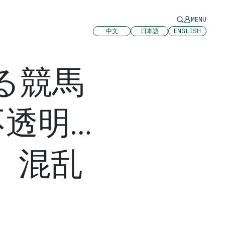
MENU
中文
日本語
ENGLISH
る競馬
透明…
、混乱
は