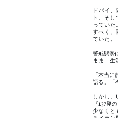
ドバイ、
ト、そし
っていた
すべく、
ていた。
警戒態勢
まま。生
「本当に静
語る。「
しかし、
『137
少なくと