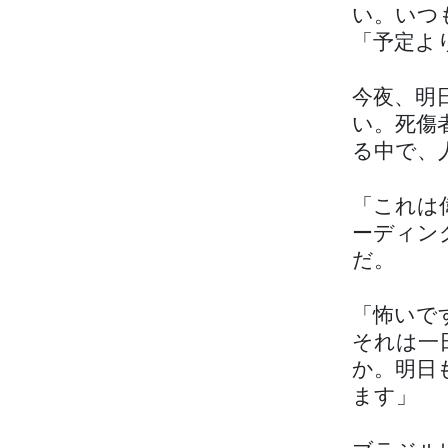
い。いつ
「予定よ
今夜、明
い。死傷
る中で、
「これは
ーディン
だ。
「怖いで
それは一
か。明日
ます」