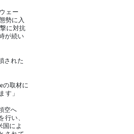
ウェー
態勢に入
撃に対抗
峙が続い
鎖された
seの取材に
ます」
領空へ
撃を行い、
米国によ