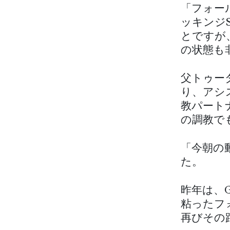
「フォー
ッキンジ
とですが
の状態も
父トゥー
り、アシ
教パート
の調教で
「今朝の
た。
昨年は、
粘ったフ
再びその