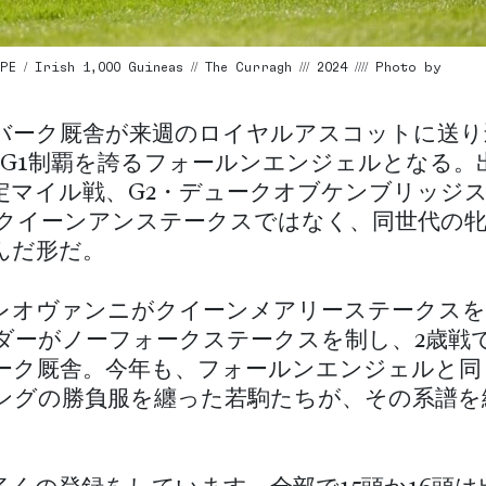
 / Irish 1,000 Guineas // The Curragh /// 2024 //// Photo by
バーク厩舎が来週のロイヤルアスコットに送り
のG1制覇を誇るフォールンエンジェルとなる。
定マイル戦、G2・デュークオブケンブリッジ
・クイーンアンステークスではなく、同世代の
んだ形だ。
レオヴァンニがクイーンメアリーステークスを
ダーがノーフォークステークスを制し、2歳戦
ーク厩舎。今年も、フォールンエンジェルと同
ングの勝負服を纏った若駒たちが、その系譜を