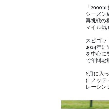
「200
シーズン
再挑戦の
マイル戦
スピゴッ
2024
を中心に
で年間4
6月に入
にノッテ
レーシン