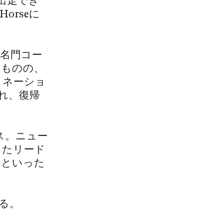
出走でき
orseに
名門コー
たものの、
ロネーショ
れ、復帰
ス。ニュー
ったリード
チといった
る。