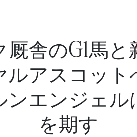
ク厩舎のG1馬と
ヤルアスコット
ルンエンジェル
を期す