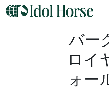
バー
ロイ
ォー