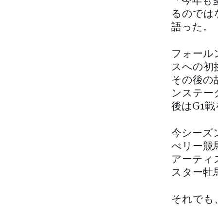
「今年も
るのではな
語った。
フォール
スへの初
その後の
ンステー
後はG1
今シーズ
べリー競
アーティ
スター牡
それでも