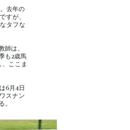
す。去年の
ですが、
うなタフな
教師は、
季も2歳馬
し、ここま
は6月4日
ワスナン
る。