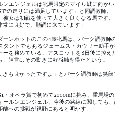
ルンエンジェルは牝馬限定のマイル戦に向かい
Sでの走りには満足しています」と同調教師。
、彼女は初戦を使って大きく良くなる馬です。
非常に良好で、順調に来ています」
ダーンホットのこの4歳牝馬は、バーク調教師
スタントでもあるジェームズ・カウリー助手が
ナーを務めている。アスコットを8日後に控え
も、陣営はその動きに好感触を得たという。
動きも良かったですよ」とバーク調教師は笑顔
G1・オペラ賞で初めて2000mに挑み、重馬場の
ォールンエンジェル。今後の路線に関しても、
距離への挑戦が視野にあると明かす。