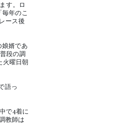
ます。ロ
「毎年のこ
レース後
の娘婿であ
普段の調
た火曜日朝
で語っ
中で4着に
調教師は