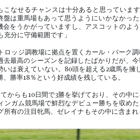
0mもこなせるチャンスは十分あると思っていま
終盤は重馬場もあって思うようにいかなかった
機会をうかがっていますし、アスコットのよ
も充分に守備範囲です」
トロッジ調教場に拠点を置くカール・バーク調
年に過去最高のシーズンを記録したばかりだが、今
勢いは衰えていない。80頭を超える2歳馬を擁
5勝、勝率18％という好成績を残している。
ってからも10日間で3勝を挙げており、その中に
ィンガム競馬場で鮮烈なデビュー勝ちを収めた
グ所有の注目牝馬、ゼレイナもその中に含まれ