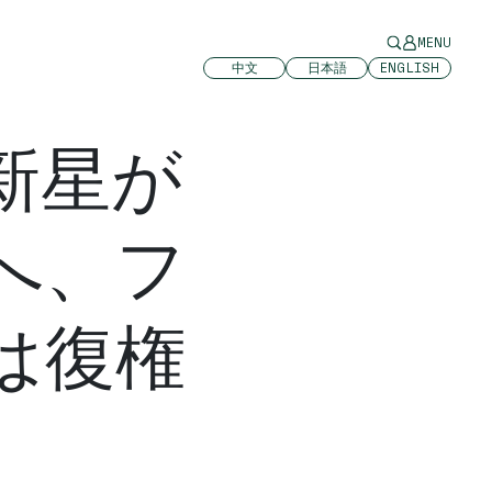
MENU
中文
日本語
ENGLISH
新星が
へ、フ
は復権