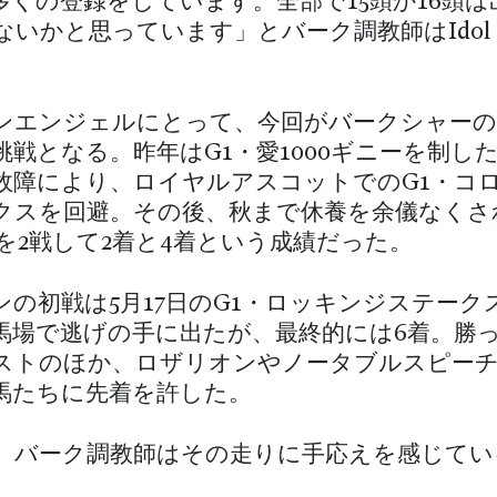
多くの登録をしています。全部で15頭か16頭は
いかと思っています」とバーク調教師はIdol H
ンエンジェルにとって、今回がバークシャーの
挑戦となる。昨年はG1・愛1000ギニーを制し
故障により、ロイヤルアスコットでのG1・コ
クスを回避。その後、秋まで休養を余儀なくさ
戦を2戦して2着と4着という成績だった。
ンの初戦は5月17日のG1・ロッキンジステーク
馬場で逃げの手に出たが、最終的には6着。勝
ストのほか、ロザリオンやノータブルスピー
馬たちに先着を許した。
、バーク調教師はその走りに手応えを感じてい