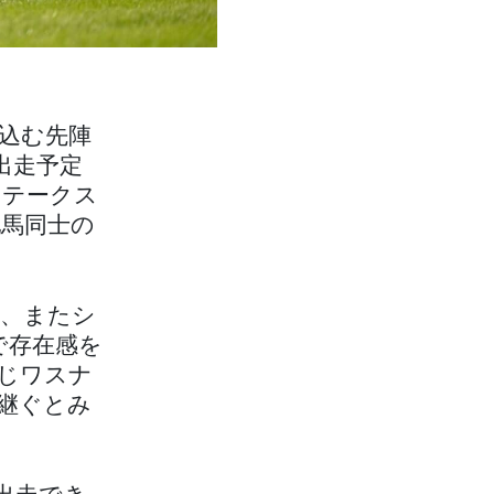
込む先陣
出走予定
ステークス
牝馬同士の
、またシ
で存在感を
じワスナ
継ぐとみ