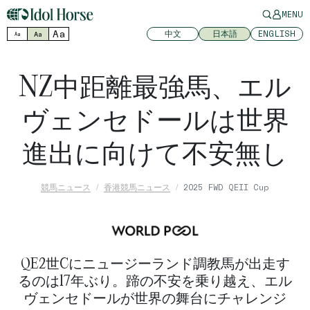
MENU
Aa
中文
日本語
ENGLISH
Aa
Aa
NZ中距離最強馬、エル
ヴェンセドールは世界
進出に向けて不安無し
競馬ニュース
香港競馬ニュース
2025 FWD QEII Cup
QE2世Cにニュージーランド調教馬が出走す
るのは17年ぶり。蹄の不安を乗り越え、エル
ヴェンセドールが世界の舞台にチャレンジ