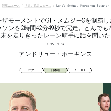
競馬ニュース
世界の競馬ニュース
Lane's Sydney Marathon Stunner
ーザモーメントでG1・メムジーSを制覇し
ソンを2時間42分49秒で完走。とんで
週末を走りきったレーン騎手に話を聞いた
2025 09 02
アンドリュー・ホーキンス
中文
日本語
ENGLISH