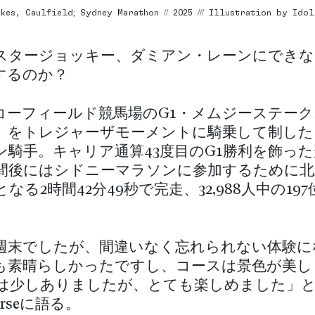
kes, Caulfield; Sydney Marathon // 2025 /// Illustration by Ido
スタージョッキー、ダミアン・レーンにできな
するのか？
コーフィールド競馬場のG1・メムジーステーク
0m）をトレジャーザモーメントに騎乗して制し
ン騎手。キャリア通算43度目のG1勝利を飾っ
時間後にはシドニーマラソンに参加するために
なる2時間42分49秒で完走、32,988人中の19
週末でしたが、間違いなく忘れられない体験に
も素晴らしかったですし、コースは景色が美し
は少しありましたが、とても楽しめました」
Horseに語る。