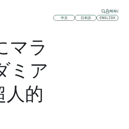
MENU
中文
日本語
ENGLISH
にマラ
ダミア
超人的