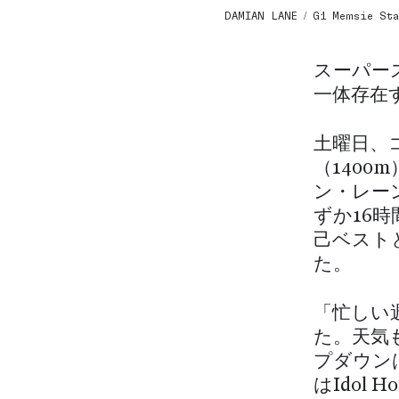
DAMIAN LANE / G1 Memsie Sta
スーパー
一体存在
土曜日、
（140
ン・レー
ずか16
己ベストと
た。
「忙しい
た。天気
プダウン
はIdol 