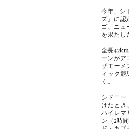
今年、シ
ズ』に認
ゴ、ニュ
を果たし
全長42
ーンがア
ザモーメ
ィック競
く。
シドニー
けたとき
ハイレマ
ン（2時
ド・キプ