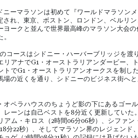
ドニーマラソンは初めて『ワールドマラソンメ
定され、東京、ボストン、ロンドン、ベルリン
ーヨークと並んで世界最高峰のマラソン大会の
た。
kmのコースはシドニー・ハーバーブリッジを渡
エリアナでG1・オーストラリアンダービー、
ントでG1・オーストラリアンオークスを制し
馬場の近くを通り、シドニーのビジネス街へと
・オペラハウスのちょうど影の下にあるゴール
、レーンは自己ベストを8分近く更新していた
リアム・キロス（2時間06分06秒）、シファン
間18分22秒）、そしてマラソン界のレジェンド
チョゲ（2時間08分31秒）の記録には及ばない