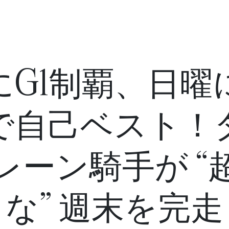
にG1制覇、日曜
で自己ベスト！
レーン騎手が “
な” 週末を完走