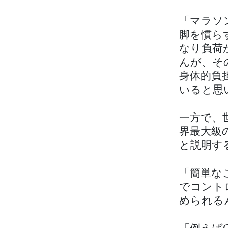
「マラソ
脚を慣ら
なり負荷
んが、そ
身体的負
いると思
一方で、
界最大級
と説明す
「簡単な
でコント
められる