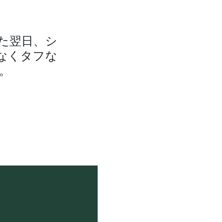
た翌日、シ
もなくタフな
。