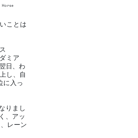
l Horse
いことは
ス
たダミア
た翌日、わ
北上し、自
7位に入っ
なりまし
く、アッ
と、レーン