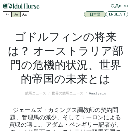
MENU
Aa
日本語
ENGLISH
Aa
Aa
ゴドルフィンの将来
は？ オーストラリア部
門の危機的状況、世界
的帝国の未来とは
競馬ニュース
世界の競馬ニュース
Analysis
ジェームズ・カミングス調教師の契約問
題、管理馬の減少、そしてユーロンによる
買収の噂……。アダム・ペンギリー記者が、