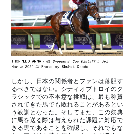
THORPEDO ANNA /
G1 Breeders’ Cup Distaff
// Del
Mar /// 2024 //// Photo by Shuhei Okada
しかし、日本の関係者とファンは落胆す
るべきではない。シティオブトロイのク
ラシックでの不本意な挑戦は、最も称賛
されてきた馬でも敗れることがあるとい
う教訓となった。そしてまた、この祭典
に馬を送る際は与えられた課題に対応で
きる馬であることを確認し、それでもな