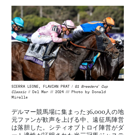
SIERRA LEONE, FLAVIAN PRAT /
G1 Breeders’ Cup
Classic
// Del Mar /// 2024 //// Photo by Donald
Miralle
デルマー競馬場に集まった36,000人の地
元ファンが歓声を上げる中、遠征馬陣営
は落胆した。シティオブトロイ陣営がダ