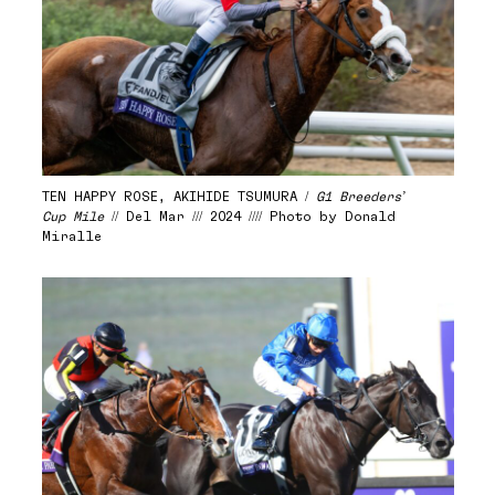
TEN HAPPY ROSE, AKIHIDE TSUMURA /
G1 Breeders’
Cup Mile
// Del Mar /// 2024 //// Photo by Donald
Miralle