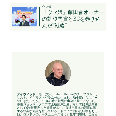
ウマ娘
『ウマ娘』藤田晋オーナー
の凱旋門賞とBCを巻き込
んだ”戦略”
デイヴィッド・モーガン
、Idol Horseのチーフジャーナ
リスト。イギリス・ダラム州に生まれ、幼少期からスポー
ツ好きだったが、10歳の時に競馬に出会い夢中になった。
香港ジョッキークラブで上級競馬記者、そして競馬編集者
として9年間勤務した経験があり、香港と日本の競馬に関
する豊富な知識を持っている。ドバイで働いた経験もある
他、ロンドンのレースニュース社にも数年間在籍。これま