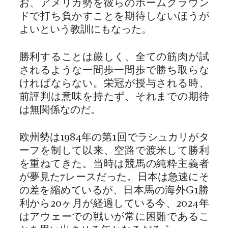
お、アメリカ勢を彼らのホームグラウン
ドで打ち負かすことを期待しないほうが
よいという教訓にもなった。
勝利することは厳しく、全ての筋肉が試
されるような一間歩一間歩で勝ち取らな
ければならない。栄冠が授与される時、
前評判は意味を持たず、それまでの期待
は無関係なのだ。
欧州勢は1984年の第1回でラシュカリがタ
ーフを制して以来、空路で渡米して勝利
を重ねてきた。当時は競馬の純粋主義者
が夢見た7レースだった。日本は急速にそ
の差を縮めているが、日本馬の海外G1勝
利から20ヶ月が経過している今、2024年
はアウェーでの戦いが常に困難であるこ