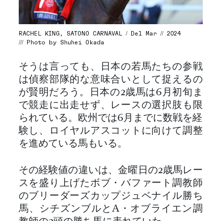
RACHEL KING, SATONO CARNAVAL / Del Mar // 2024
/// Photo by Shuhei Okada
そうは言っても、日本の若馬たちの参戦
は偵察部隊的な意味合いとして捉えるの
が賢明だろう。日本の2歳馬は6月初旬ま
で競走に出走せず、レースの選択肢も限
られている。欧州では6月までに数戦を経
験し、ロイヤルアスコットに向けて調整
を進めている馬もいる。
その経験値の違いは、金曜日の2歳馬レー
スを盛り上げたボブ・バファート調教師
のブリーダーズカップジュベナイル勝ち
馬、シチズンブルとA・オブライエン調