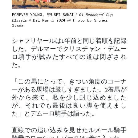
FOREVER YOUNG, RYUSEI SAKAI /
G1 Breeders’ Cup
Classic
// Del Mar /// 2024 //// Photo by Shuhei
Okada
シャフリヤールは1年前と同じ着順を記録
した。デルマーでクリスチャン・デムー
ロ騎手が試みたすべての道は閉ざされ
た。
「この馬にとって、きつい角度のコーナ
ーがある馬場は厳しすぎました。2着馬が
外から来て、私を少し封じ込めました
が、それでも最後は良い脚を使えまし
た」とデムーロ騎手は語った。
直線での追い込みを見せたルメール騎手