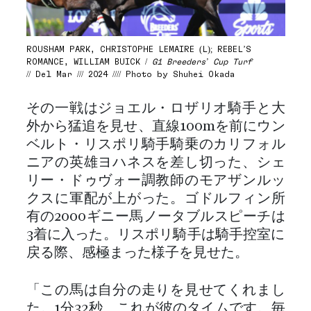
ROUSHAM PARK, CHRISTOPHE LEMAIRE (L); REBEL’S
ROMANCE, WILLIAM BUICK /
G1 Breeders’ Cup Turf
// Del Mar /// 2024 //// Photo by Shuhei Okada
その一戦はジョエル・ロザリオ騎手と大
外から猛追を見せ、直線100mを前にウン
ベルト・リスポリ騎手騎乗のカリフォル
ニアの英雄ヨハネスを差し切った、シェ
リー・ドゥヴォー調教師のモアザンルッ
クスに軍配が上がった。ゴドルフィン所
有の2000ギニー馬ノータブルスピーチは
3着に入った。リスポリ騎手は騎手控室に
戻る際、感極まった様子を見せた。
「この馬は自分の走りを見せてくれまし
た。1分32秒、これが彼のタイムです。毎