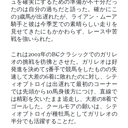
ュを確実にするための準備が不十分だっ
たのは自分の過ちだと語った。確かにこ
の3歳馬が出遅れたが、ライアン・ムーア
騎手と彼は今季芝での素晴らしい走りを
見せてきたにもかかわらず、レース中苦
戦を強いられた。
これは2001年のBCクラシックでのガリレ
オの挑戦を彷彿とさせた。ガリレオは好
発進を決めて5番手で競馬をしたものの失
速して大差の6着に敗れたのに対し、シテ
ィオブトロイは出遅れて最初のコーナー
では先頭から10馬身後方につけ、直線で
は精彩を欠いたまま追走し、大差の8着で
ゴールした。クールモアの願いは、シテ
ィオブトロイが種牡馬としてガリレオの
半分でも活躍することだ。