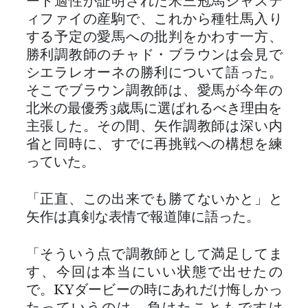
ート適性が証明された米三冠馬ジャステ
ィファイの産駒で、これから種牡馬入り
する予定の愛馬への批判をかわす一方、
勝利調教師のチャド・ブラウンは会見で
シエラレオーネの勝利について語った。
そこでブラウン調教師は、愛馬が今年の
北米の最優秀3歳馬に選ばれるべき理由を
主張した。その間、矢作調教師は深い内
省と同時に、すでに再挑戦への構想を練
っていた。
「正直、この出来でも勝てないかと」と
矢作は真剣な表情で報道陣に語った。
「そういう点で調教師として満足してま
す、今回は本当にいい状態で出せたの
で。KYダービーの時にあれだけ悔しかっ