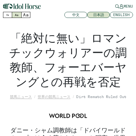
MENU
Aa
中文
日本語
ENGLISH
Aa
Aa
「絶対に無い」ロマン
チックウォリアーの調
教師、フォーエバーヤ
ングとの再戦を否定
競馬ニュース
世界の競馬ニュース
Dirt Rematch Ruled Out
ダニー・シャム調教師は「ドバイワールド