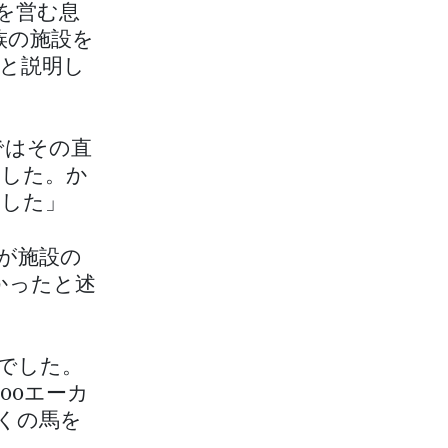
を営む息
族の施設を
と説明し
ではその直
ました。か
ました」
が施設の
かったと述
でした。
00エーカ
くの馬を