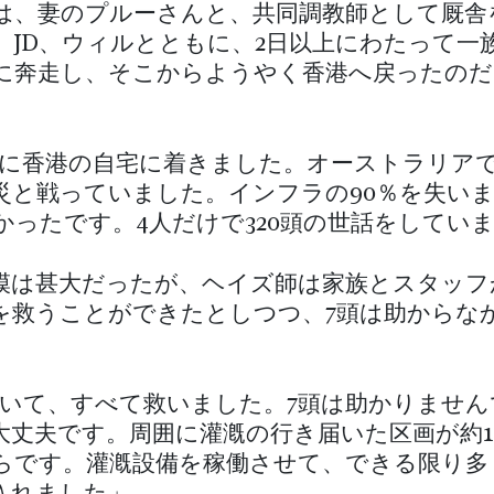
は、妻のプルーさんと、共同調教師として厩舎
、JD、ウィルとともに、2日以上にわたって一
に奔走し、そこからようやく香港へ戻ったのだ
時に香港の自宅に着きました。オーストラリア
災と戦っていました。インフラの90％を失い
かったです。4人だけで320頭の世話をしてい
模は甚大だったが、ヘイズ師は家族とスタッフ
を救うことができたとしつつ、7頭は助からな
除いて、すべて救いました。7頭は助かりません
大丈夫です。周囲に灌漑の行き届いた区画が約1
らです。灌漑設備を稼働させて、できる限り多