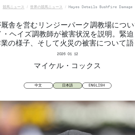
競馬ニュース
世界の競馬ニュース
Hayes Details Bushfire Damage
が厩舎を営むリンジーパーク調教場につい
ド・ヘイズ調教師が被害状況を説明。緊迫
作業の様子、そして火災の被害について語
2026 01 12
マイケル・コックス
中文
日本語
ENGLISH