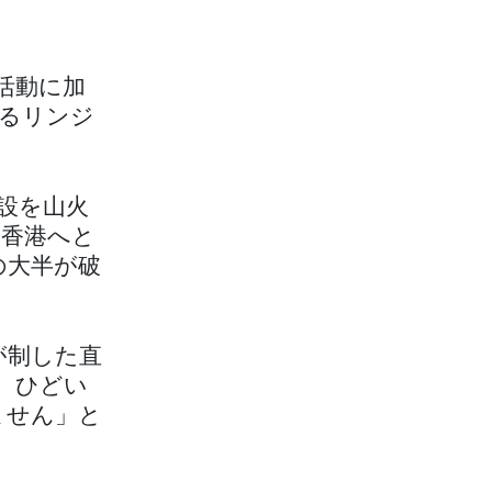
活動に加
るリンジ
設を山火
に香港へと
の大半が破
が制した直
。ひどい
ません」と