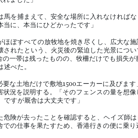
入れました」
私は馬を捕まえて、安全な場所に入れなければ
本当に、本当にひどかったです」
がほぼすべての放牧地を焼き尽くし、広大な施
壊されたという、火災後の緊迫した光景につい
舎の一帯は残ったものの、牧柵だけでも損失が
は述べた。
必要な土地だけで敷地1500エーカーに及びま
害状況を説明する。「そのフェンスの量を想像
。ですが厩舎は大丈夫です」
た危険が去ったことを確認すると、ヘイズ師は
舎での仕事を果たすため、香港行きの便に乗り