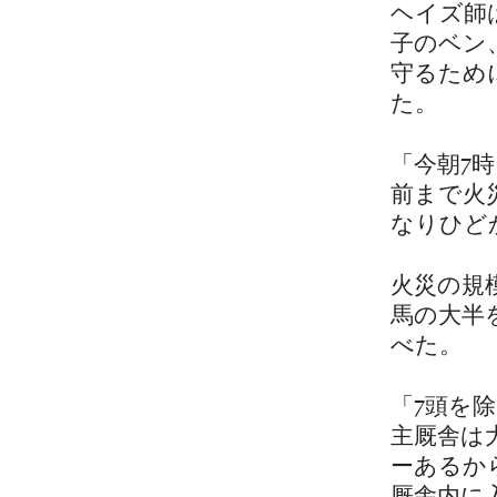
ヘイズ師
子のベン
守るため
た。
「今朝7
前まで火
なりひど
火災の規
馬の大半
べた。
「7頭を
主厩舎は
ーあるか