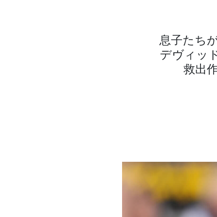
息子たち
デヴィッ
救出