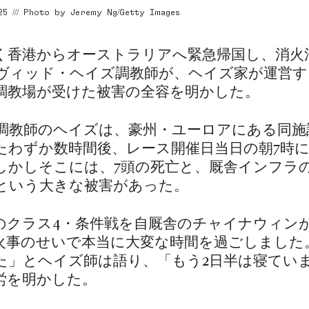
25 /// Photo by Jeremy Ng/Getty Images
く香港からオーストラリアへ緊急帰国し、消火
ヴィッド・ヘイズ調教師が、ヘイズ家が運営す
調教場が受けた被害の全容を明かした。
調教師のヘイズは、豪州・ユーロアにある同施
たわずか数時間後、レース開催日当日の朝7時
しかしそこには、7頭の死亡と、厩舎インフラ
という大きな被害があった。
のクラス4・条件戦を自厩舎のチャイナウィン
火事のせいで本当に大変な時間を過ごしました
た」とヘイズ師は語り、「もう2日半は寝てい
労を明かした。