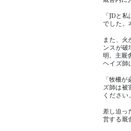
厩舎内に
「JDと
でした。
また、火
ンスが破
明。主厩
ヘイズ師
「牧柵が
ズ師は被
ください
差し迫っ
営する厩