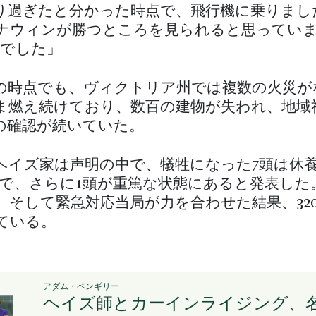
り過ぎたと分かった時点で、飛行機に乗りまし
ナウィンが勝つところを見られると思ってい
間でした」
の時点でも、ヴィクトリア州では複数の火災が
ま燃え続けており、数百の建物が失われ、地域
の確認が続いていた。
ヘイズ家は声明の中で、犠牲になった7頭は休養
頭で、さらに1頭が重篤な状態にあると発表した
、そして緊急対応当局が力を合わせた結果、32
ている。
アダム・ペンギリー
ヘイズ師とカーインライジング、