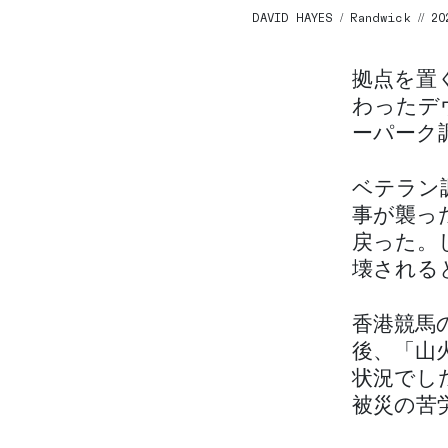
DAVID HAYES / Randwick // 20
拠点を置
わったデ
ーパーク
ベテラン
事が襲っ
戻った。
壊される
香港競馬
後、「山
状況でし
被災の苦