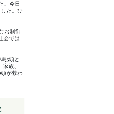
た。今日
ました。ひ
なお制御
社会では
馬5頭と
。家族、
0頭が救わ
名