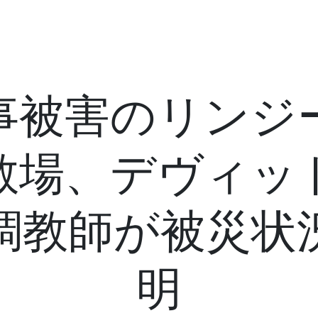
事被害のリンジ
教場、デヴィッ
調教師が被災状
明