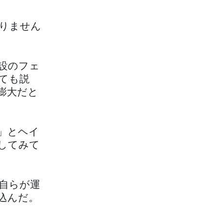
なりません
設のフェ
ても説
膨大だと
す」とヘイ
してみて
自らが運
込んだ。