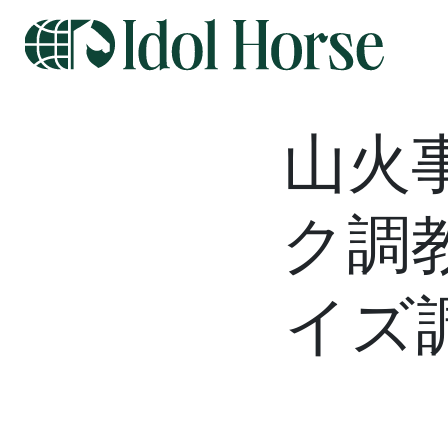
山火
ク調
イズ