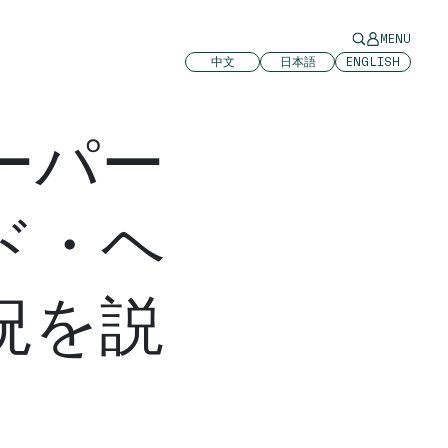
MENU
中文
日本語
ENGLISH
ーパー
ド・ヘ
況を説