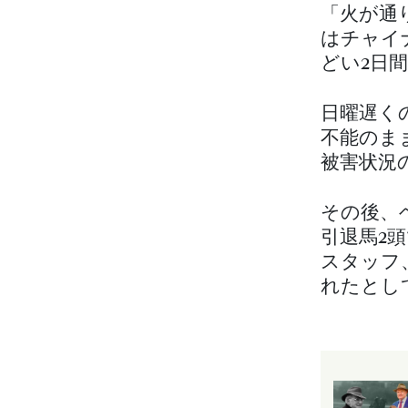
「火が通
はチャイ
どい2日
日曜遅く
不能のま
被害状況
その後、
引退馬2
スタッフ
れたとし