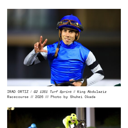
IRAD ORTIZ /
G2 1351 Turf Sprint
// King Abdulaziz
Racecourse /// 2026 //// Photo by Shuhei Okada