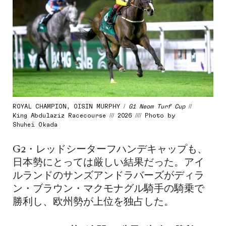
ROYAL CHAMPION, OISIN MURPHY /
G1 Neom Turf Cup
//
King Abdulaziz Racecourse /// 2026 //// Photo by
Shuhei Okada
G2・レッドシーターフハンデキャップも、
日本勢にとっては厳しい結果だった。アイ
ルランドのサンズアンドラバーズがディラ
ン・ブラウン・マクモナグル騎手の騎乗で
勝利し、欧州勢が上位を独占した。