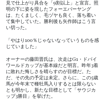
見で仕上がり具合を「9割以上」と宣言。照
明の下に姿を現したフォーエバーヤング
は、たくましく、毛ヅヤも良く、落ち着い
て集中していた。勝利後も矢作師はこう言
い切った。
「やはり100％じゃないなっていうものを感
じていました」
オーナーの藤田晋氏は、次走はG1・ドバイ
ワールドカップが基本線だと明言。昨年3着
に敗れた悔しさを晴らすのが目標だ。た
だ、その先の予定は未定。さらに、この5歳
馬が今年末で種牡馬入りするとは限らない
とも明かし、新たな目標として「サウジカ
ップ3勝目」を挙げた。