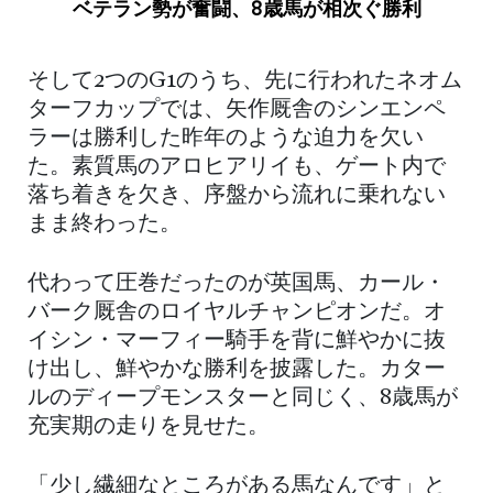
ベテラン勢が奮闘、8歳馬が相次ぐ勝利
そして2つのG1のうち、先に行われたネオム
ターフカップでは、矢作厩舎のシンエンペ
ラーは勝利した昨年のような迫力を欠い
た。素質馬のアロヒアリイも、ゲート内で
落ち着きを欠き、序盤から流れに乗れない
まま終わった。
代わって圧巻だったのが英国馬、カール・
バーク厩舎のロイヤルチャンピオンだ。オ
イシン・マーフィー騎手を背に鮮やかに抜
け出し、鮮やかな勝利を披露した。カター
ルのディープモンスターと同じく、8歳馬が
充実期の走りを見せた。
「少し繊細なところがある馬なんです」と