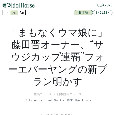
MENU
Aa
日本語
ENGLISH
Aa
Aa
「まもなくウマ娘に」
藤田晋オーナー、“サ
ウジカップ連覇”フォ
ーエバーヤングの新プ
ラン明かす
競馬ニュース
日本競馬ニュース
Fame Secured On And Off The Track