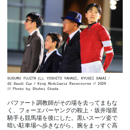
SUSUMU FUJITA (L), YOSHITO YAHAGI, RYUSEI SAKAI /
G1 Saudi Cup
// King Abdulaziz Racecourse /// 2026
//// Photo by Shuhei Okada
バファート調教師がその場を去ってまもな
く、フォーエバーヤングの鞍上・坂井瑠星
騎手も競馬場を後にした。黒いスーツ姿で
暗い駐車場へ歩きながら、腕をまっすぐ高