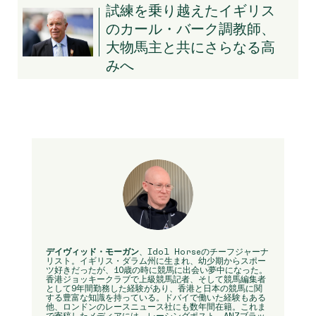
試練を乗り越えたイギリス
のカール・バーク調教師、
大物馬主と共にさらなる高
みへ
デイヴィッド・モーガン
、Idol Horseのチーフジャーナ
リスト。イギリス・ダラム州に生まれ、幼少期からスポー
ツ好きだったが、10歳の時に競馬に出会い夢中になった。
香港ジョッキークラブで上級競馬記者、そして競馬編集者
として9年間勤務した経験があり、香港と日本の競馬に関
する豊富な知識を持っている。ドバイで働いた経験もある
他、ロンドンのレースニュース社にも数年間在籍。これま
で寄稿したメディアには、レーシングポスト、ANZブラッ