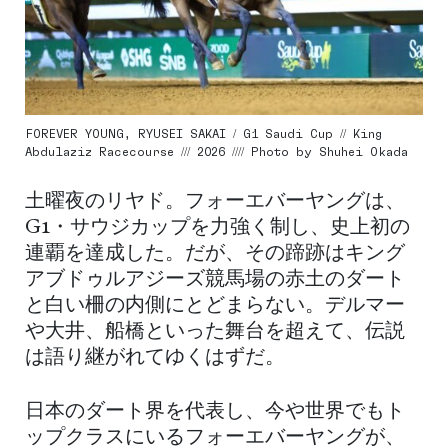
FOREVER YOUNG, RYUSEI SAKAI / G1 Saudi Cup // King
Abdulaziz Racecourse /// 2026 //// Photo by Shuhei Okada
土曜夜のリヤド。フォーエバーヤングは、
G1・サウジカップを力強く制し、史上初の
連覇を達成した。だが、その蹄跡はキング
アブドゥルアジーズ競馬場の赤土のダート
と白い柵の内側にとどまらない。デルマー
や大井、船橋といった舞台を超えて、伝説
は語り継がれてゆくはずだ。
日本のダート界を代表し、今や世界でもト
ップクラスにいるフォーエバーヤングが、