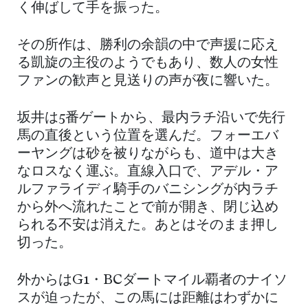
く伸ばして手を振った。
その所作は、勝利の余韻の中で声援に応え
る凱旋の主役のようでもあり、数人の女性
ファンの歓声と見送りの声が夜に響いた。
坂井は5番ゲートから、最内ラチ沿いで先行
馬の直後という位置を選んだ。フォーエバ
ーヤングは砂を被りながらも、道中は大き
なロスなく運ぶ。直線入口で、アデル・ア
ルファライディ騎手のバニシングが内ラチ
から外へ流れたことで前が開き、閉じ込め
られる不安は消えた。あとはそのまま押し
切った。
外からはG1・BCダートマイル覇者のナイソ
スが迫ったが、この馬には距離はわずかに