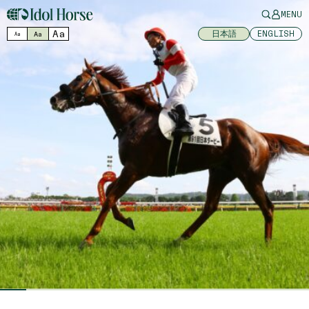
MENU
Aa
日本語
ENGLISH
Aa
Aa