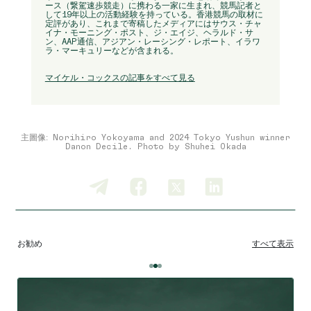
ース（繋駕速歩競走）に携わる一家に生まれ、競馬記者と
して19年以上の活動経験を持っている。香港競馬の取材に
定評があり、これまで寄稿したメディアにはサウス・チャ
イナ・モーニング・ポスト、ジ・エイジ、ヘラルド・サ
ン、AAP通信、アジアン・レーシング・レポート、イラワ
ラ・マーキュリーなどが含まれる。
マイケル・コックスの記事をすべて見る
主圖像: Norihiro Yokoyama and 2024 Tokyo Yushun winner
Danon Decile. Photo by Shuhei Okada
お勧め
すべて表示