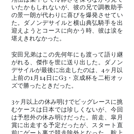
いたかもしれないが、彼の兄で調教助手
の景一朗が代わりに喜びを爆発させてい
た。ダノンデサイルと横山典弘騎手を出
迎えようとコースに向かう時、彼は涙を
堪えきれなかった。
安田兄弟はこの先何年にも渡って語り継
がれる、傑作を世に送り出した。ダノン
デサイルが最後に出走したのは、4ヶ月以
上前の1月14日にG3・京成杯を二桁オッ
ズで勝ったときだった。
3ヶ月以上の休み明けでビッグレースに挑
むケースは日本では珍しくないが、今回
は予想外の休み明けだった。前走、皐月
賞に出走する予定だったが、スタート直
前にゲート裏で競走除外となった。鞍上