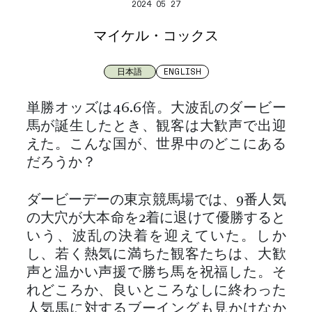
2024 05 27
マイケル・コックス
日本語
ENGLISH
単勝オッズは46.6倍。大波乱のダービー
馬が誕生したとき、観客は大歓声で出迎
えた。こんな国が、世界中のどこにある
だろうか？
ダービーデーの東京競馬場では、9番人気
の大穴が大本命を2着に退けて優勝すると
いう、波乱の決着を迎えていた。しか
し、若く熱気に満ちた観客たちは、大歓
声と温かい声援で勝ち馬を祝福した。そ
れどころか、良いところなしに終わった
人気馬に対するブーイングも見かけなか