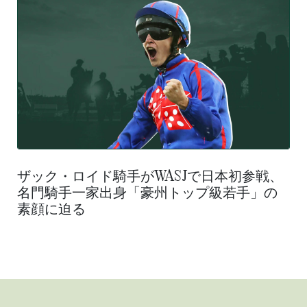
ザック・ロイド騎手がWASJで日本初参戦、
名門騎手一家出身「豪州トップ級若手」の
素顔に迫る