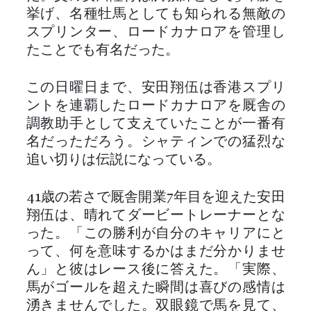
挙げ、名種牡馬としても知られる無敵の
スプリンター、ロードカナロアを管理し
たことでも有名だった。
この日曜日まで、安田翔伍は香港スプリ
ントを連覇したロードカナロアを厩舎の
調教助手として支えていたことが一番有
名だっただろう。シャティンでの猛烈な
追い切りは伝説になっている。
41歳の若さで厩舎開業7年目を迎えた安田
翔伍は、晴れてダービートレーナーとな
った。「この勝利が自分のキャリアにと
って、何を意味するかはまだ分かりませ
ん」と彼はレース後に答えた。「実際、
馬がゴールを超えた瞬間は喜びの感情は
湧きませんでした。双眼鏡で馬を見て、