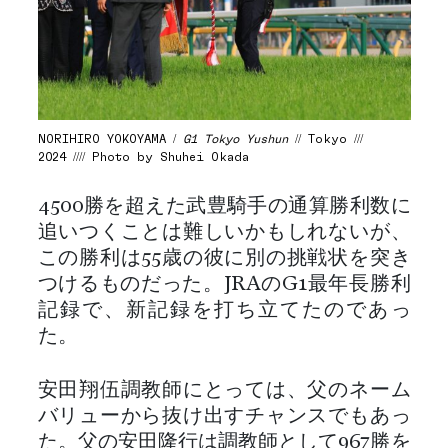
NORIHIRO YOKOYAMA /
G1 Tokyo Yushun
// Tokyo ///
2024 //// Photo by Shuhei Okada
4500勝を超えた武豊騎手の通算勝利数に
追いつくことは難しいかもしれないが、
この勝利は55歳の彼に別の挑戦状を突き
つけるものだった。JRAのG1最年長勝利
記録で、新記録を打ち立てたのであっ
た。
安田翔伍調教師にとっては、父のネーム
バリューから抜け出すチャンスでもあっ
た。父の安田隆行は調教師として967勝を