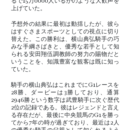
るで15万0000人いるかのような大歓声を
上げていた。
予想外の結果に最初は動揺したが、彼ら
はすぐさまスポーツとしての視点に切り
替えた。この勝利は、横山典弘騎手の巧
みな手綱さばきと、優秀な若手として知
られる安田翔伍調教師の努力の賜物だと
いうことを、知識豊富な観客は既に知っ
ていた。
騎手の横山典弘はこれまでにG1レースを
28勝、ダービーは3勝しており、通算
2946勝という数字は武豊騎手に次ぐ歴代
2位の記録である。彼はレジェンドと言え
る存在だが、最後に中央競馬のG1を勝っ
てから7年の時が過ぎており、最近は2人