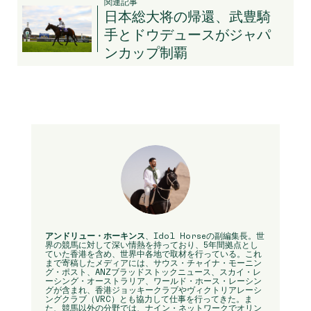
関連記事
日本総大将の帰還、武豊騎
手とドウデュースがジャパ
ンカップ制覇
アンドリュー・ホーキンス
、Idol Horseの副編集長。世
界の競馬に対して深い情熱を持っており、5年間拠点とし
ていた香港を含め、世界中各地で取材を行っている。これ
まで寄稿したメディアには、サウス・チャイナ・モーニン
グ・ポスト、ANZブラッドストックニュース、スカイ・レ
ーシング・オーストラリア、ワールド・ホース・レーシン
グが含まれ、香港ジョッキークラブやヴィクトリアレーシ
ングクラブ（VRC）とも協力して仕事を行ってきた。ま
た、競馬以外の分野では、ナイン・ネットワークでオリン