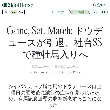
MENU
Aa
中文
日本語
ENGLISH
Aa
Aa
Game, Set, Match: ドウデ
ュースが引退、社台SS
で種牡馬入りへ
競馬ニュース
日本競馬ニュース
Do Deuce Out Of Arima Kinen
ジャパンカップ勝ち馬のドウデュースは金
曜日の調教後に跛行の症状が見られたた
め、有馬記念連覇の夢を断念することにな
った。