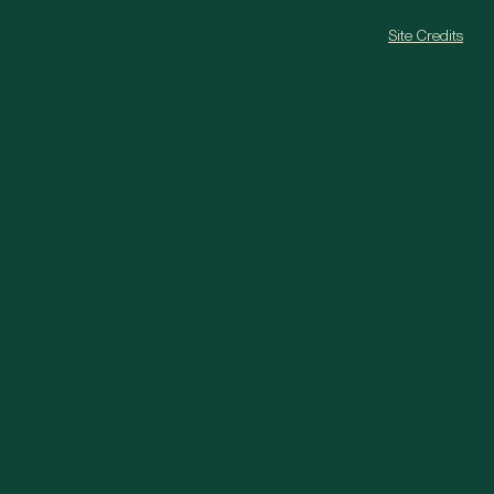
Site Credits