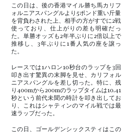
この日は、後の香港マイル勝ち馬カリフ
ォルニアスパングルより5ポンド重い斤量
を背負わされた上、相手の方がすでに2戦
使っており、仕上がりの差も明確だっ
た。単勝オッズも2年半ぶりに2倍以上で
推移し、3年ぶりに1番人気の座を譲っ
た。
レースでは1ハロン10秒台のラップを3回
叩き出す驚異の末脚を見せ、カリフォル
ニアスパングルを差し切った。特に、残
り400mから200mのラップタイムは10.41
秒という前代未聞の時計を叩き出してお
り、これはシャティンのマイル戦では最
速ラップだった。
この日、ゴールデンシックスティはこの