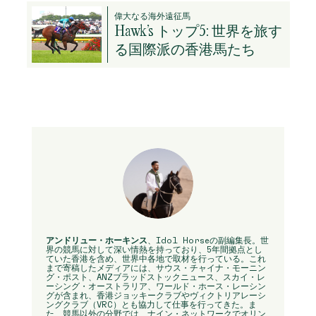
偉大なる海外遠征馬
Hawk’s トップ5: 世界を旅す
る国際派の香港馬たち
アンドリュー・ホーキンス
、Idol Horseの副編集長。世
界の競馬に対して深い情熱を持っており、5年間拠点とし
ていた香港を含め、世界中各地で取材を行っている。これ
まで寄稿したメディアには、サウス・チャイナ・モーニン
グ・ポスト、ANZブラッドストックニュース、スカイ・レ
ーシング・オーストラリア、ワールド・ホース・レーシン
グが含まれ、香港ジョッキークラブやヴィクトリアレーシ
ングクラブ（VRC）とも協力して仕事を行ってきた。ま
た、競馬以外の分野では、ナイン・ネットワークでオリン