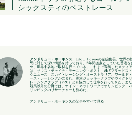
シックスティのベストレース
アンドリュー・ホーキンス
、Idol Horseの副編集長。世界の
馬に対して深い情熱を持っており、5年間拠点としていた香港を
め、世界中各地で取材を行っている。これまで寄稿したメディ
は、サウス・チャイナ・モーニング・ポスト、ANZブラッドス
クニュース、スカイ・レーシング・オーストラリア、ワールド
ース・レーシングが含まれ、香港ジョッキークラブやヴィクト
レーシングクラブ（VRC）とも協力して仕事を行ってきた。ま
競馬以外の分野では、ナイン・ネットワークでオリンピック・
リンピックのリサーチャーも務めた。
アンドリュー・ホーキンスの記事をすべて見る