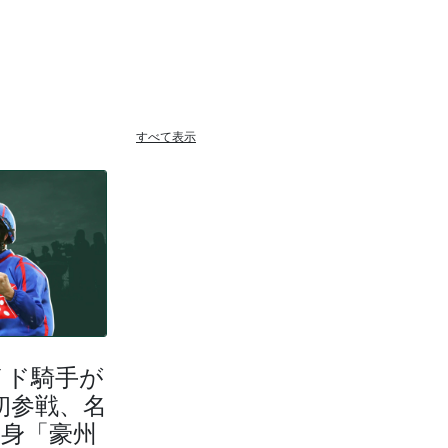
すべて表示
イド騎手が
本初参戦、名
出身「豪州