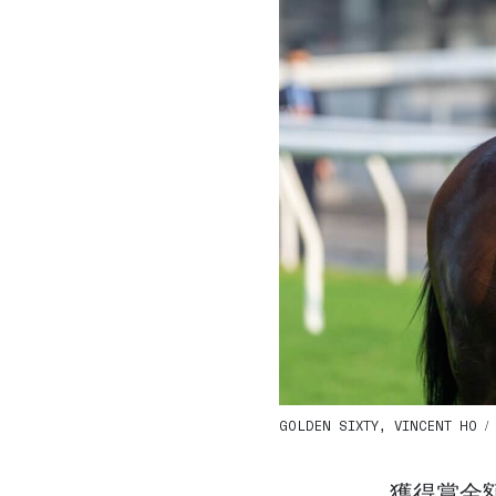
GOLDEN SIXTY, VINCENT HO / 
獲得賞金