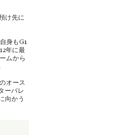
預け先に
自身もG1
12年に最
ームから
。
のオース
ターバレ
に向かう
ン