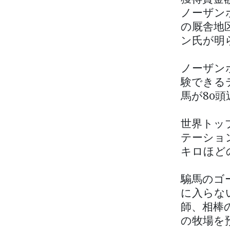
ノーザン
の厩舎地
ン氏が明
ノーザン
験できる
馬が80
世界トッ
テーショ
キロほど
騸馬のゴ
に入らな
師、相棒
の牧場を