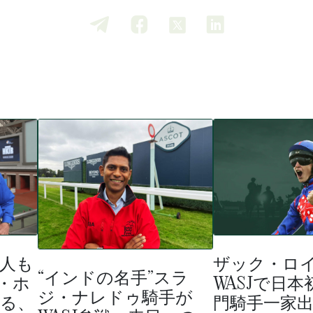
人も
ザック・ロ
“インドの名手”スラ
・ホ
WASJで日
ジ・ナレドゥ騎手が
る、
門騎手一家