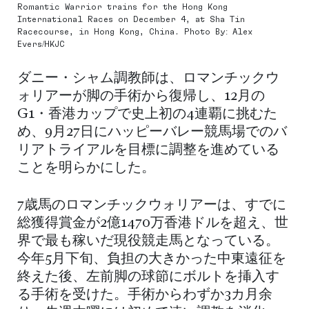
Romantic Warrior trains for the Hong Kong
International Races on December 4, at Sha Tin
Racecourse, in Hong Kong, China. Photo By: Alex
Evers/HKJC
ダニー・シャム調教師は、ロマンチックウ
ォリアーが脚の手術から復帰し、12月の
G1・香港カップで史上初の4連覇に挑むた
め、9月27日にハッピーバレー競馬場でのバ
リアトライアルを目標に調整を進めている
ことを明らかにした。
7歳馬のロマンチックウォリアーは、すでに
総獲得賞金が2億1470万香港ドルを超え、世
界で最も稼いだ現役競走馬となっている。
今年5月下旬、負担の大きかった中東遠征を
終えた後、左前脚の球節にボルトを挿入す
る手術を受けた。手術からわずか3カ月余