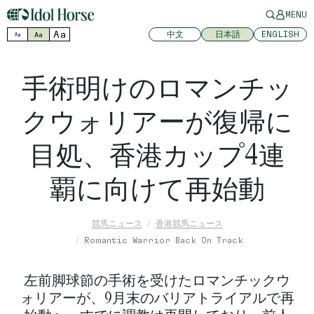
MENU
Aa
中文
日本語
ENGLISH
Aa
Aa
手術明けのロマンチッ
クウォリアーが復帰に
目処、香港カップ4連
覇に向けて再始動
競馬ニュース
香港競馬ニュース
Romantic Warrior Back On Track
左前脚球節の手術を受けたロマンチックウ
ォリアーが、9月末のバリアトライアルで再