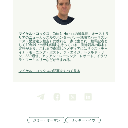
マイケル・コックス
、Idol Horseの編集長。オーストラ
リアのニューカッスルやハンターバレー地域でハーネスレ
ース（繋駕速歩競走）に携わる一家に生まれ、競馬記者と
して19年以上の活動経験を持っている。香港競馬の取材に
定評があり、これまで寄稿したメディアにはサウス・チャ
イナ・モーニング・ポスト、ジ・エイジ、ヘラルド・サ
ン、AAP通信、アジアン・レーシング・レポート、イラワ
ラ・マーキュリーなどが含まれる。
マイケル・コックスの記事をすべて見る
ジミー・オーマン
リッキー・イウ