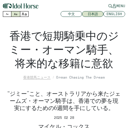
MENU
Aa
中文
日本語
ENGLISH
Aa
Aa
香港で短期騎乗中のジ
ミー・オーマン騎手、
将来的な移籍に意欲
香港競馬ニュース
Orman Chasing The Dream
“ジミー”こと、オーストラリアから来たジェ
ームズ・オーマン騎手は、香港での夢を現
実にするための6週間を手にしている。
2025 02 28
マイケル・コックス