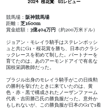
2024
桜花賞
:
G1レビュー
競馬場：
阪神競馬場
距離：
芝1600m
賞金総額：
3億404万円
（約200万米ドル）
ジョアン・モレイラ騎手はステレンボッシ
ュと共にG1・桜花賞を勝ち、日本のクラシ
ックレースを初めて制した。パートナーを
育てたのは、あのアーモンドアイで有名な
国枝栄調教師だった。
ブラジル出身のモレイラ騎手がこの日殊勲
の勝利を挙げたときに来ていたのは、黄
色・赤・黒で構成されたノーザンファーム
代表・吉田勝己氏の勝負服だった。意外か
もしれないが、この勝負服が日本のG1で1着