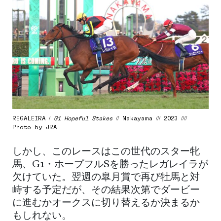
REGALEIRA /
G1 Hopeful Stakes
// Nakayama /// 2023 ////
Photo by JRA
しかし、このレースはこの世代のスター牝
馬、G1・ホープフルSを勝ったレガレイラが
欠けていた。翌週の皐月賞で再び牡馬と対
峙する予定だが、その結果次第でダービー
に進むかオークスに切り替えるか決まるか
もしれない。