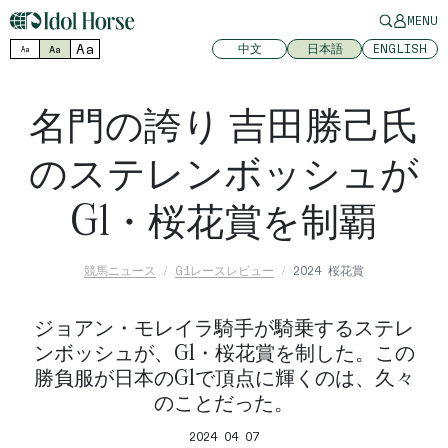
MENU
Aa
中文
日本語
ENGLISH
Aa
Aa
名門の誇り 吉田勝己氏
のステレンボッシュが
G1・桜花賞を制覇
競馬ニュース
G1レースレビュー
2024 桜花賞
ジョアン・モレイラ騎手が騎乗するステレ
ンボッシュが、G1・桜花賞を制した。この
勝負服が日本のG1で頂点に輝くのは、久々
のことだった。
2024 04 07