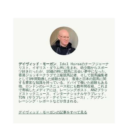
デイヴィッド・モーガン
、Idol Horseのチーフジャーナ
リスト。イギリス・ダラム州に生まれ、幼少期からスポー
ツ好きだったが、10歳の時に競馬に出会い夢中になった。
香港ジョッキークラブで上級競馬記者、そして競馬編集者
として9年間勤務した経験があり、香港と日本の競馬に関
する豊富な知識を持っている。ドバイで働いた経験もある
他、ロンドンのレースニュース社にも数年間在籍。これま
で寄稿したメディアには、レーシングポスト、ANZブラッ
ドストックニュース、インターナショナルサラブレッド、
TDN（サラブレッド・デイリー・ニュース）、アジアン・
レーシング・レポートなどが含まれる。
デイヴィッド・モーガンの記事をすべて見る