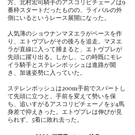
方、北村宏司騎手のアスコリピチェーノは9
番枠スタートだったものの、ライバルの外
側にいるというレース展開になった。
人気薄のショウナンマヌエラがペースを作
り、エトヴプレがその後ろを追走。マヌエ
ラが直線に入って捕まると、エトヴプレが
先頭に躍り出る。しかし、この時既にモレ
イラ騎手とステレンボッシュは進路が開
き、加速姿勢に入っていた。
ステレンボッシュは200m手前でスパートし
て先頭に立つと、手前を変えて勢いを保
ち、追いすがるアスコリピチェーノを3/4馬
身差で抑えきった。エトヴプレは伸びが見
られず、5着に敗れ去った。