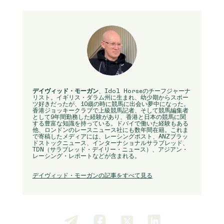
デイヴィッド・モーガン
、Idol Horseのチーフジャーナ
リスト。イギリス・ダラム州に生まれ、幼少期からスポー
ツ好きだったが、10歳の時に競馬に出会い夢中になった。
香港ジョッキークラブで上級競馬記者、そして競馬編集者
として9年間勤務した経験があり、香港と日本の競馬に関
する豊富な知識を持っている。ドバイで働いた経験もある
他、ロンドンのレースニュース社にも数年間在籍。これま
で寄稿したメディアには、レーシングポスト、ANZブラッ
ドストックニュース、インターナショナルサラブレッド、
TDN（サラブレッド・デイリー・ニュース）、アジアン・
レーシング・レポートなどが含まれる。
デイヴィッド・モーガンの記事をすべて見る