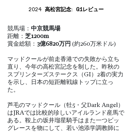
2024
高松宮記念
:
G1レビュー
競馬場：
中京競馬場
距離：
芝1200m
賞金総額：
3億6820万円
(約260万米ドル)
マッドクールが前走香港での失敗から立ち
直り、今年の高松宮記念を制した。昨秋の
スプリンターズステークス（GI）2着の実力
を示し、日本の短距離戦線トップに立っ
た。
芦毛のマッドクール（牡5・父Dark Angel）
はJRAでは比較的珍しいアイルランド産馬で
ある。鞍上の坂井瑠星騎手はまた一つビッ
グレースを物にして、若い池添学調教師に