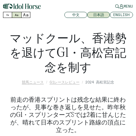
MENU
Aa
中文
日本語
ENGLISH
Aa
Aa
マッドクール、香港勢
を退けてG1・高松宮記
念を制す
競馬ニュース
G1レースレビュー
2024 高松宮記念
前走の香港スプリントは残念な結果に終わ
ったが、見事な巻き返しを見せた。昨年秋
のG1・スプリンターズSでは2着に甘んじた
が、晴れて日本のスプリント路線の頂点に
立った。