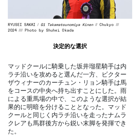
RYUSEI SAKAI /
G1 Takamatsunomiya Kinen
// Chukyo ///
2024 //// Photo by Shuhei Okada
決定的な選択
マッドクールに騎乗した坂井瑠星騎手は内
ラチ沿いを攻めると選んだ一方、ビクター
ザウィナーのカーチュン・リョン騎手は馬
をコースの中央へ持ち出すことにした。雨
による重馬場の中で、このような選択が結
果的に明暗を分けることとなった。マッド
クールと同じく内ラチ沿いを走ったナムラ
クレアも馬群後方から鋭い末脚を発揮でき
た。