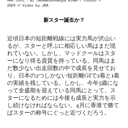
MAD COOL /
G1 Takamatsunomiya Kinen
// Chukyo ///
2024 //// Video by JRA
新スター誕生か？
近頃日本の短距離戦線には実力馬が沢山い
るが、スターと呼ぶに相応しい馬はまだ現
れていない。しかし、マッドクールはスタ
ーになり得る資質を持っている。同馬はま
だ数少ない出走回数の中で成長を見せてお
り、日本の2つしかない短距離GIで2着と1着
の実績を残している。しかし、今年5歳にな
って全盛期を迎えている同馬にとって、ス
ターになるためには今後も成長と実力を示
し続けなければならない。4月に香港で勝て
ばスターの称号にぐっと近づくだろう。