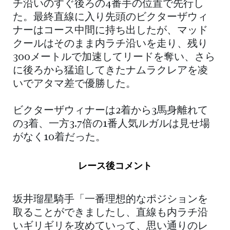
チ沿いのすぐ後ろの4番手の位置で先行し
た。最終直線に入り先頭のビクターザウィ
ナーはコース中間に持ち出したが、マッド
クールはそのまま内ラチ沿いを走り、残り
300メートルで加速してリードを奪い、さら
に後ろから猛追してきたナムラクレアを凌
いでアタマ差で優勝した。
ビクターザウィナーは2着から3馬身離れて
の3着、一方3.7倍の1番人気ルガルは見せ場
がなく10着だった。
レース後コメント
坂井瑠星騎手「一番理想的なポジションを
取ることができましたし、直線も内ラチ沿
いギリギリを攻めていって、思い通りのレ