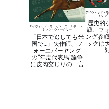
デイヴィッド・モ
シング
歴史的な
デイヴィッド・モーガン, ワールド・レー
戦、フ
シング・ウィークリー
ング参戦
「日本で逃しても米
ックは
国で…」矢作師、フ
ォーエバーヤング
の“年度代表馬”論争
に皮肉交じりの一言