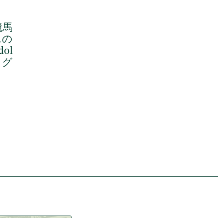
競馬
Aの
ol
ッグ