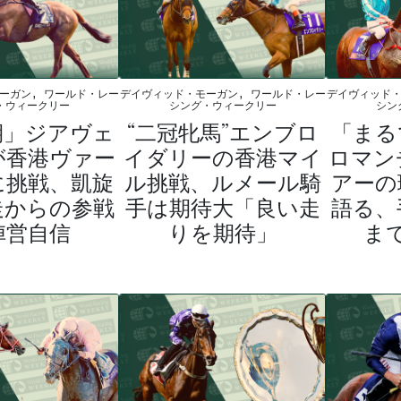
ーガン, ワールド・レー
デイヴィッド・モーガン, ワールド・レー
デイヴィッド・
・ウィークリー
シング・ウィークリー
シン
期」ジアヴェ
“二冠牝馬”エンブロ
「まる
が香港ヴァー
イダリーの香港マイ
ロマン
に挑戦、凱旋
ル挑戦、ルメール騎
アーの
走からの参戦
手は期待大「良い走
語る、
陣営自信
りを期待」
ま