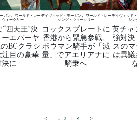
ーガン, ワールド・レー
デイヴィッド・モーガン, ワールド・レー
デイヴィッド・
・ウィークリー
シング・ウィークリー
シン
“四天王”決
コックスプレートに
英チャ
ォーエバーヤ
香港から緊急参戦、
強対決
のBCクラシ
ボウマン騎手が「減
スのマ
大注目の豪華
量」でアエリアナに
は異議
対決に
騎乗へ
<
>
1
2
3
4