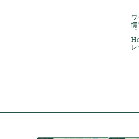
ワ
情
「
H
レ