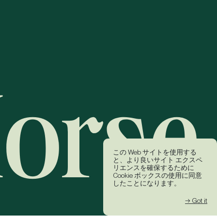
この Web サイトを使用する
と、より良いサイト エクスペ
リエンスを確保するために
Cookie ボックスの使用に同意
したことになります。
→ Got it