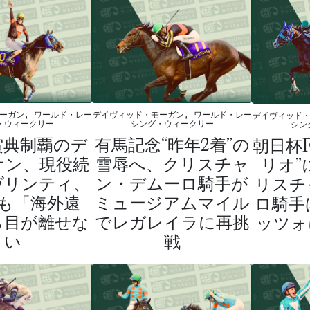
ーガン, ワールド・レー
デイヴィッド・モーガン, ワールド・レー
デイヴィッド・
・ウィークリー
シング・ウィークリー
シン
賞典制覇のデ
有馬記念“昨年2着”の
朝日杯
オン、現役続
雪辱へ、クリスチャ
リオ”
ヴリンティ、
ン・デムーロ騎手が
リスチ
年も「海外遠
ミュージアムマイル
ロ騎手
ら目が離せな
でレガレイラに再挑
ッツォ
い
戦