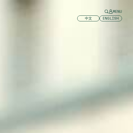
MENU
中文
ENGLISH