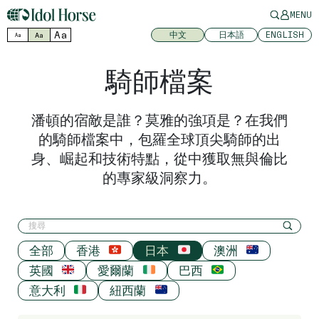
MENU
Aa
中文
日本語
ENGLISH
Aa
Aa
騎師檔案
潘頓的宿敵是誰？莫雅的強項是？在我們
的騎師檔案中，包羅全球頂尖騎師的出
身、崛起和技術特點，從中獲取無與倫比
的專家級洞察力。
全部
香港
日本
澳洲
英國
愛爾蘭
巴西
意大利
紐西蘭