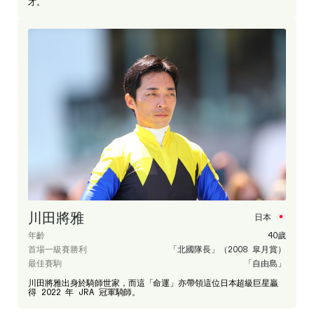
才。
川田將雅
日本
年齡
40歲
首場一級賽勝利
「北國隊長」（2008 皐月賞）
最佳賽駒
「自由島」
川田將雅出身於騎師世家，而這「命運」亦帶領這位日本超級巨星贏
得 2022 年 JRA 冠軍騎師。