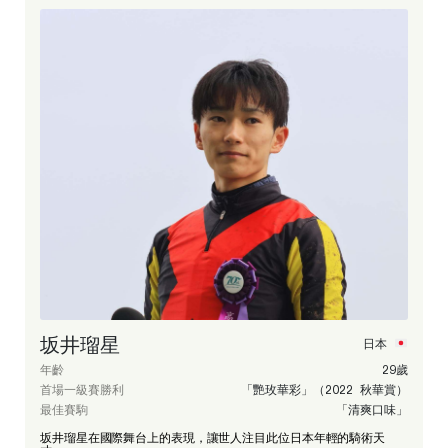
坂井瑠星
日本
年齡
29歲
首場一級賽勝利
「艷玫華彩」（2022 秋華賞）
最佳賽駒
「清爽口味」
坂井瑠星在國際舞台上的表現，讓世人注目此位日本年輕的騎術天