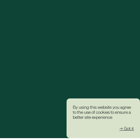
By using this website you agree
to the use of cookies to ensure a
better site experience.
→ Got it