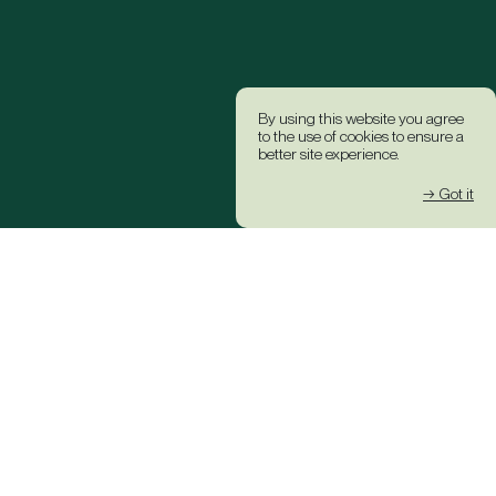
By using this website you agree
to the use of cookies to ensure a
better site experience.
→ Got it