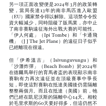
另一項正面改變便是2024年3月的政策轉
變，當局長達13年的南非馬匹進入歐盟
（EU）國家禁令得以解除。這項禁令令投
資大幅減少，同時阻礙了販馬業，亦中止
了南非賽駒遠征海外出戰大賽的可能性。
「伊人何處」（Ipi Tombe）和「卡通飛
機」（J J The Jet Plane）的遠征日子似乎
已經離現在很遠。
但「伊希溫古」（Isivunguvungu）和
「沙灘炸彈」（Beach Bomb）於2024年
在德爾馬舉行的育馬者盃的表現顯示南非
賽駒有力再次遠征並在頂級賽事中爭長
短，即使這對賽駒在抵達美國後仍需隔離
整整兩個月。而且在抵達（美國）前，牠
們已經在凱尼沃斯的隔離中心14天。相較
於毛里求斯的60天要好得多，但這仍然不