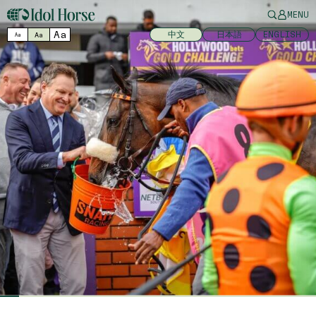
MENU
Aa
中文
日本語
ENGLISH
Aa
Aa