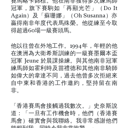
賽馬略卡錦標。他在南非獲得多次練馬師
冠軍，旗下賽駒如「再顯光芒」（Do It
Again）及「蘇珊娜」（Oh Susanna）亦
贏得南非年度代表馬殊榮。他從練至今取
得超過60場一級賽頭馬。
他以往曾在外地工作。1994年，年輕的他
在澳洲為大衛希斯訓練的一級賽墨爾本盃
冠軍 Jeune 於晨課操練。與其他南非冠軍
練馬師如霍利時及苗禮德和其他南非騎師
如偉大的韋達不同，過去他曾多次拒絕來
自中東和香港的工作邀約，堅持留在南
非。
「香港賽馬會接觸過我數次。」史奈斯說
道：「一旦有工作機會時，他們（香港賽
馬會）確實會與我聯絡。我非常感謝他們