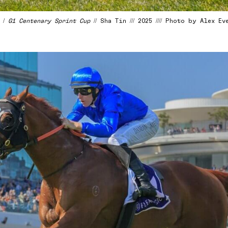
N /
G1 Centenary Sprint Cup
// Sha Tin /// 2025 //// Photo by Alex Ev