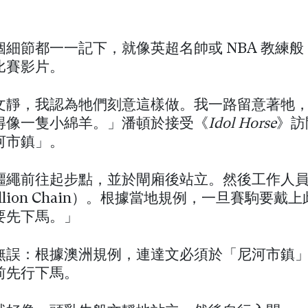
個細節都一一記下，就像英超名帥或 NBA 教練
比賽影片。
文靜，我認為牠們刻意這樣做。我一路留意著牠
得像一隻小綿羊。」潘頓於接受《
Idol Horse
》訪
河市鎮」。
韁繩前往起步點，並於閘廂後站立。然後工作人
allion Chain）。根據當地規例，一旦賽駒要戴
要先下馬。」
無誤：根據澳洲規例，連達文必須於「尼河市鎮
前先行下馬。