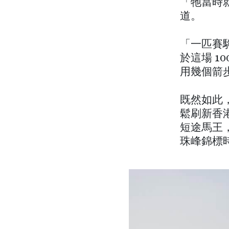
「牠當時
道。
「一匹賽
於這場 1
用幾個箭
既然如此
鬆刷新香
短途馬王，
珠峰錦標