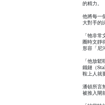
的精力。
他將每一
大對手的
「牠非常
圈時文靜
形容「尼
「他放鬆
鐵鏈（St
鞍上人就
潘頓所言
被推入閘