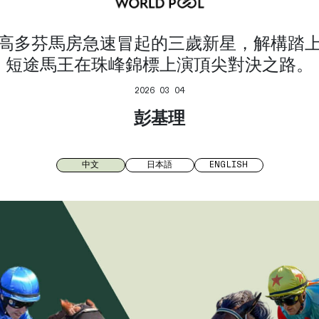
高多芬馬房急速冒起的三歲新星，解構踏
短途馬王在珠峰錦標上演頂尖對決之路。
2026 03 04
彭基理
中文
日本語
ENGLISH