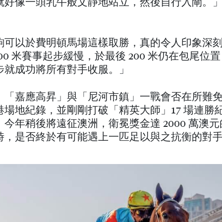
就好像一頭乳牛般文靜地站立，然後自行入閘。
駒可以於費明頓馬場這樣取勝，真的令人印象深
000 米賽事起步緩慢，於最後 200 米仍在包尾位
步就成功將所有對手收服。」
，「嘉應高昇」與「尼河市鎮」一戰會否在所難
港場地紀錄，並剛剛打破「精英大師」17 場連勝
今年稍後將遠征澳洲，衛冕獎金達 2000 萬澳
時，是否終於有可能遇上一匹足以與之抗衡的對