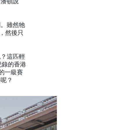
」潘頓說
刻。雖然牠
置，然後只
免？這匹輕
紀錄的香港
元的一級賽
手呢？