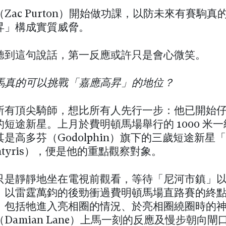
Zac Purton）開始做功課，以防未來有賽駒真
昇」構成實質威脅。
聽到這句說話，第一反應或許只是會心微笑。
馬真的可以挑戰「嘉應高昇」的地位？
所有頂尖騎師，想比所有人先行一步：他已開始
短途新星。上月於費明頓馬場舉行的 1000 米
是高多芬（Godolphin）旗下的三歲短途新星
ntyris），便是他的重點觀察對象。
只是靜靜地坐在電視前觀看，等待「尼河市鎮」
，以雷霆萬鈞的後勁衝過費明頓馬場直路賽的終
：包括牠進入亮相圈的情況、於亮相圈繞圈時的
Damian Lane）上馬一刻的反應及慢步朝向閘