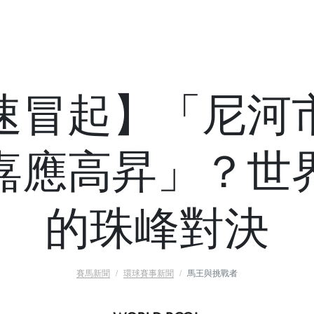
速冒起】「尼河
嘉應高昇」？世
的珠峰對決
賽馬新聞
環球賽事新聞
馬王與挑戰者