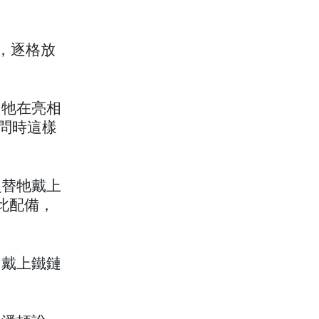
般，逐格放
，牠在亮相
問時這樣
員替牠戴上
上此配備，
」戴上鐵鏈