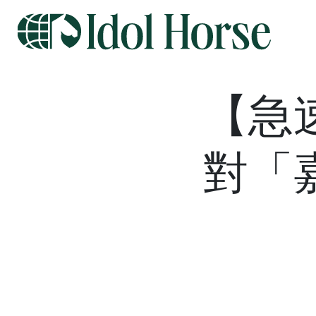
【急
對「