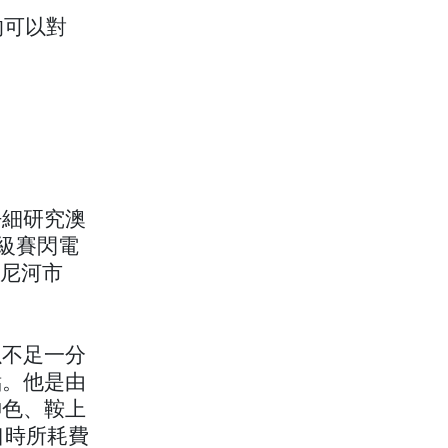
的可以對
仔細研究澳
一級賽閃電
「尼河市
以不足一分
點。他是由
神色、鞍上
口時所耗費