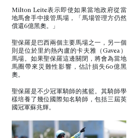
Milton Leite表示即使如果當地政府從當
地馬會手中接管馬場，「馬場管理方仍然
償還6億黑奧。」
聖保羅是巴西兩個主要馬場之一，另一個
則是位於里約熱內盧的卡夫雅（Gavea）
馬場。如果聖保羅這邊關閉，將會為當地
馬圈帶來災難性影響，估計損失60億黑
奧。
聖保羅是不少冠軍騎師的搖籃。其騎師學
樣培養了幾位國際知名騎師，包括三屆英
國冠軍蘇兆輝。