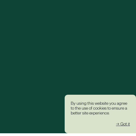
By using this website you agree
to the use of cookies to ensure a
better site experience.
→ Got it