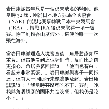
岩田康誠當年只是一個仍未成名的騎師。他
當時 32 歲，剛從日本地方競馬全國協會
（NAR）的泥地賽事轉戰日本中央競馬會
（JRA），轉戰 JRA 後仍未取得一項一級
賽。除了到檀香山度假外，這便他唯一一次
飛往海外。
當岩田康誠通過入境審查後，角居勝彥如釋
重負。但當他看到這位騎師時，反而比之前
更擔心。角居勝彥回憶道：「他面色蒼白，
看起來非常緊張。」岩田康誠與妻子一同抵
達，但有人一同隨行未能讓他放鬆。岩田康
誠說道：「我當時甚麼都吃不下。賽前一晚
我與角居勝彥的團隊共進晚餐，但我仍是吃
不下。」