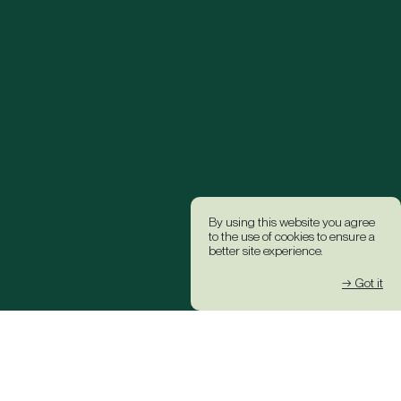
By using this website you agree
to the use of cookies to ensure a
better site experience.
→ Got it