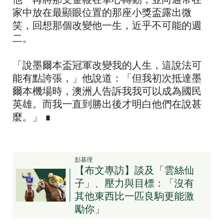
他一再將那支金鞭在掌心轉動，並向通常在
家中放在最顯眼位置的那座小獎盃露出微
笑，回想那個改變他一生，近乎不可能的週
二。
「說墨爾本盃冠軍改變我的人生，這說法可
能有點誇張，」他說道：「但我初次抵達墨
爾本機場時，澳洲人告訴我我可以成為國民
英雄。而我一直到勝出後才明白他們在說甚
麼。」 ∎
彭基理
【布文專訪】談及「雲絲仙
子」、壓力與目標：「沒有
其他東西比一匹良駒更能激
勵你」