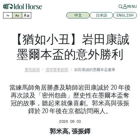
MENU
Aa
中文
日本語
ENGLISH
Aa
Aa
【猶如小丑】岩田康誠
墨爾本盃的意外勝利
賽馬新聞
環球賽事新聞
岩田康誠的墨爾本盃趣事
當練馬師角居勝彥及騎師岩田康誠於 20 年後
再次談及「密州怨曲」歷史性在墨爾本盃奪
冠的故事，聽起來就像喜劇。郭米高與張振
鐸於 20 年後在京都訪問兩人。
2026 06 03
郭米高, 張振鐸