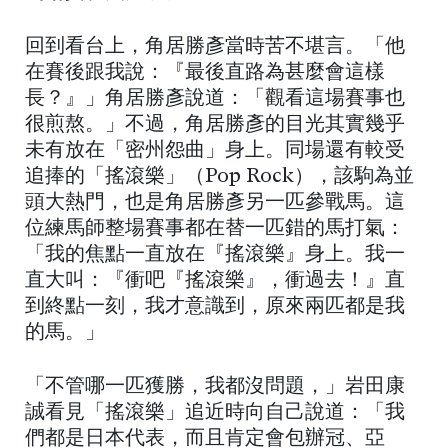
回到看台上，角居勝彥當時苦不堪言。「他
在賽後跟我說：『最後直路為甚麼會這樣
長？』」角居勝彥說道：「觀看這場賽事也
很煎熬。」不過，角居勝彥的目光其實幾乎
未有放在「密州怨曲」身上。同場還有較受
追捧的「搖滾樂」（Pop Rock），該駒為並
頭大熱門，也是角居勝彥另一匹參戰馬。這
位練馬師整場賽事都在替一匹錯的馬打氣：
「我的焦點一直放在『搖滾樂』身上。我一
直大叫：『衝吧『搖滾樂』，衝過去！』直
到終點一刻，我才意識到，原來兩匹都是我
的馬。」
「不管哪一匹獲勝，我都沒問題，」岩田康
誠看見「搖滾樂」追近時向自己說道：「我
們都是日本代表，而且肯定會包辦冠、亞