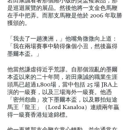
岩田康誠看著那個縮小版的獎盃複製品，那
是巡迴展覽的展品。然後他將一支金色馬鞭
在手中把弄。而那支馬鞭是他於 2006 年取勝
獲頒的。
「我去了一趟澳洲，」他嘴角微微向上道：
「我在兩場賽事中騎得像個小丑，然後贏得
墨爾本盃。」
他當然謙虛得近乎荒謬。自那個混亂的墨爾
本盃以來的二十年間，岩田康誠的職業生涯
頭馬已超過1,800場，當中包括 25 場 JRA上
演的一級賽，以及三場海外一級賽。他憑
「密州怨曲」攻下墨爾本盃，以及夥拍短途
馬王「龍王」（Lord Kanaloa）連續兩年贏
得一級賽香港短途錦標。