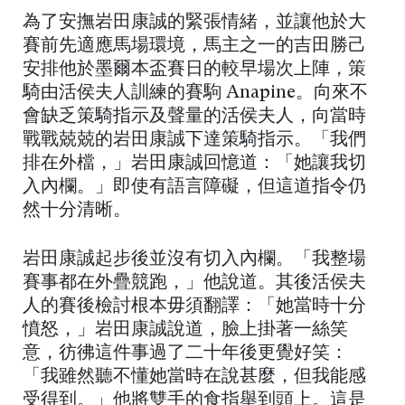
為了安撫岩田康誠的緊張情緒，並讓他於大
賽前先適應馬場環境，馬主之一的吉田勝己
安排他於墨爾本盃賽日的較早場次上陣，策
騎由活侯夫人訓練的賽駒 Anapine。向來不
會缺乏策騎指示及聲量的活侯夫人，向當時
戰戰兢兢的岩田康誠下達策騎指示。「我們
排在外檔，」岩田康誠回憶道：「她讓我切
入內欄。」即使有語言障礙，但這道指令仍
然十分清晰。
岩田康誠起步後並沒有切入內欄。「我整場
賽事都在外疊競跑，」他說道。其後活侯夫
人的賽後檢討根本毋須翻譯：「她當時十分
憤怒，」岩田康誠說道，臉上掛著一絲笑
意，彷彿這件事過了二十年後更覺好笑：
「我雖然聽不懂她當時在說甚麼，但我能感
受得到。」他將雙手的食指舉到頭上。這是