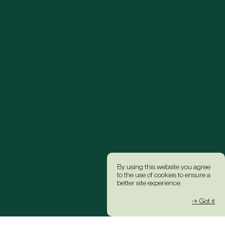
By using this website you agree
to the use of cookies to ensure a
better site experience.
→ Got it