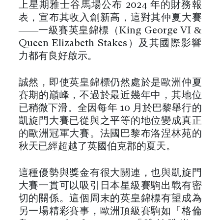
上星期雅士谷馬場公布 2024 年的財務報
表，宣布其收入創新高，這對其仲夏大賽
——一級賽英皇錦標（King George VI &
Queen Elizabeth Stakes）及其國際影響
力都有良好啟示。
誠然，即使英皇錦標仍然處於是歐洲仲夏
賽期的巔峰，不過於最近幾年中，其地位
已稍微下滑。全因每年 10 月於巴黎舉行的
凱旋門大賽已從與之平等的地位變成真正
的歐洲冠軍大賽。法國巴黎布洛涅林苑的
秋天已經超越了英國伯克郡的夏天。
這種優勢與獎金有很大關連，也與凱旋門
大賽一貫可以吸引日本星級賽駒出戰有密
切的關係。這個周末的英皇錦標有望成為
另一場精彩賽事，歐洲頂級賽駒如「格倫