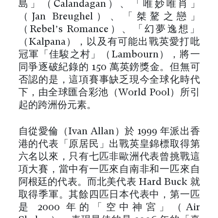
島」（Calandagan）、「唯妙唯肖」
（Jan Breughel）、「桀驁之戀」
（Rebel’s Romance）、「幻夢逸想」
（Kalpana），以及有可能出戰英愛打吡
冠軍「佳駿之村」（Lambourn），將一
同爭逐破紀錄的 150 萬英鎊獎金。但無可
否認的是，這項賽事缺乏現今全球化時代
下，由全球匯合彩池（World Pool）所引
起的跨洲份元素。
自從愛倫（Ivan Allan）於 1999 年派出香
港的代表「原居民」出戰英皇錦標取得第
六名以來，只有七匹非歐洲代表曾挑戰這
項大賽，當中有一匹來自南非和一匹來自
阿根廷的代表。而北美代表 Hard Buck 就
取得季軍。其餘四匹日本代表中，第一匹
是 2000 年的「空中神宮」（Air