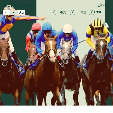
MENU
Aa
中文
日本語
ENGLISH
Aa
Aa