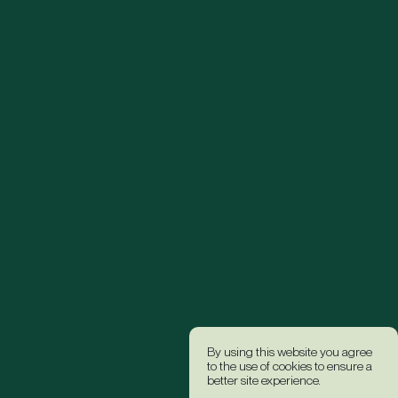
By using this website you agree
to the use of cookies to ensure a
better site experience.