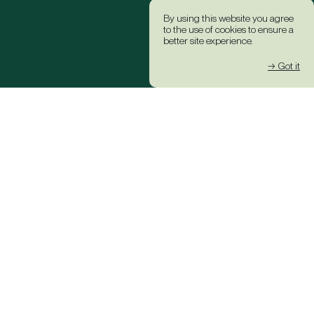
By using this website you agree
to the use of cookies to ensure a
better site experience.
→ Got it