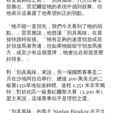
在金鷹錦標之前，「別具風味」六次出賽全
部勝出。雷尼爾從牠的表現中感到鼓舞。但
他表示這暴露了他希望糾正的弱點。
「牠不能一直領先，我們今天看到了牠的弱
點。」雷里雅說，他曾讓「別具風味」在晨
操快跳時留後。「牠有足夠的速度領放或居
於領放馬者旁邊，但如果牠能留守領放馬後
方，或至少有這個選擇 ，牠會比在前面受壓
好得多。」
對「別具風味」來說，另一場國際賽事是二
月在沙地阿拉伯舉行、總值 200 萬美元的二
級賽1351草地短途錦標。途程 1,351 米非常獨
特，對於此匹一級賽紀爾斯大賽（1,300 米）
盟主來說，這場賽事似乎是理想之選。
「別具風味」的馬主 Nurlan Bizakov 在不久