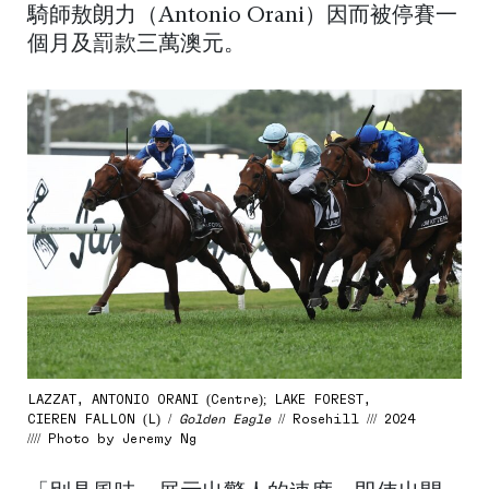
騎師敖朗力（Antonio Orani）因而被停賽一
個月及罰款三萬澳元。
LAZZAT, ANTONIO ORANI (Centre); LAKE FOREST,
CIEREN FALLON (L) /
Golden Eagle
// Rosehill /// 2024
//// Photo by Jeremy Ng