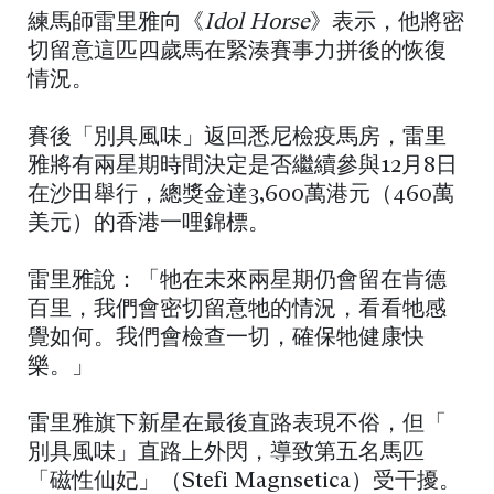
練馬師雷里雅向《
Idol Horse
》表示，他將密
切留意這匹四歲馬在緊湊賽事力拼後的恢復
情況。
賽後「別具風味」返回悉尼檢疫馬房，雷里
雅將有兩星期時間決定是否繼續參與12月8日
在沙田舉行，總獎金達3,600萬港元（460萬
美元）的香港一哩錦標。
雷里雅說：「牠在未來兩星期仍會留在肯德
百里，我們會密切留意牠的情況，看看牠感
覺如何。我們會檢查一切，確保牠健康快
樂。」
雷里雅旗下新星在最後直路表現不俗，但「
別具風味」直路上外閃，導致第五名馬匹
「磁性仙妃」（Stefi Magnsetica）受干擾。