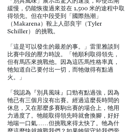
「別具風味」展示出驚人的速度，即使出閘
緩慢，仍能恢復過來並在 1,500 米的途程中取
得領先。但在中段受到「國際熱潮」
（Makarena）鞍上人邵良宇（Tyler
Schiller） 的挑戰。
「這是可以發生的最差的事。」雷里雅談到
比賽中段的壓力時說。「牠順利取得領先，
但有馬匹來挑戰他。因為這匹馬性格率真，
牠知道自己要付出一切，而牠做得有點過
火。」
「我認為『別具風味』口勁有點過強，因為
牠已有三個月沒有出賽。經過這麼長時間的
休息，又在那麼多賽駒出賽的場合上，牠用
力過度了。牠能取得領先時就會換腳，好好
地喘一口氣……但挑戰來得太快了。牠為什
麼這麼快就挑戰我們？如果牠留守於我們旁