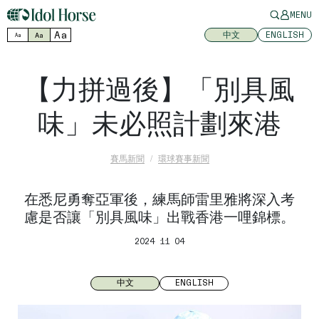
MENU
Aa
中文
ENGLISH
Aa
Aa
【力拼過後】「別具風
味」未必照計劃來港
賽馬新聞
環球賽事新聞
在悉尼勇奪亞軍後，練馬師雷里雅將深入考
慮是否讓「別具風味」出戰香港一哩錦標。
2024 11 04
中文
ENGLISH