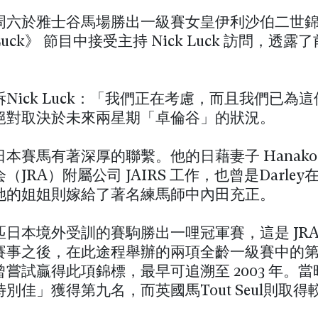
周六於雅士谷馬場勝出一級賽女皇伊利沙伯二世
uck》 節目中接受主持 Nick Luck 訪問，透露
。
Nick Luck：「我們正在考慮，而且我們已為
絕對取決於未來兩星期「卓倫谷」的狀況。
本賽馬有著深厚的聯繫。他的日藉妻子 Hanako
（JRA）附屬公司 JAIRS 工作，也曾是Darle
她的姐姐則嫁給了著名練馬師中內田充正。
日本境外受訓的賽駒勝出一哩冠軍賽，這是 JRA 
賽事之後，在此途程舉辦的兩項全齡一級賽中的
嘗試贏得此項錦標，最早可追溯至 2003 年。
別佳」獲得第九名，而英國馬Tout Seul則取