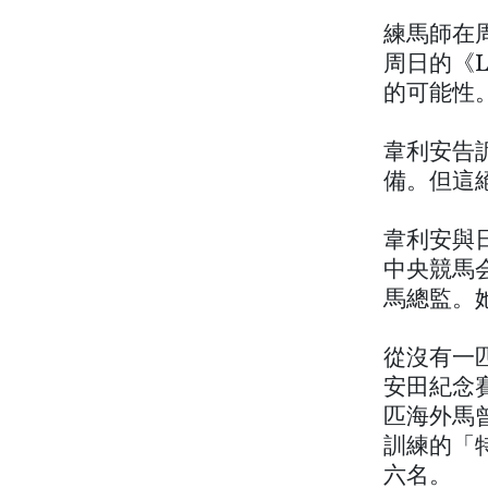
練馬師在
周日的《L
的可能性
韋利安告訴
備。但這
韋利安與日
中央競馬会
馬總監。
從沒有一匹
安田紀念
匹海外馬曾
訓練的「特
六名。