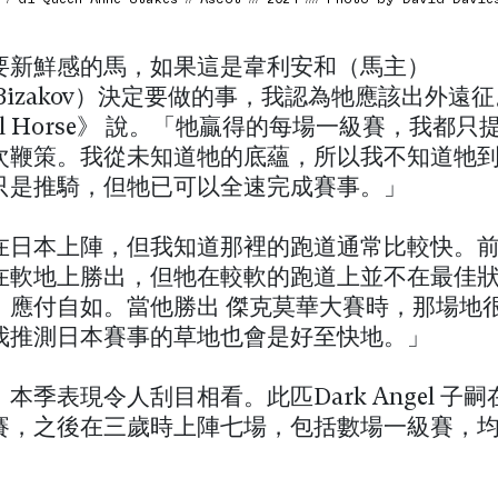
要新鮮感的馬，如果這是韋利安和（馬主）
n（Bizakov）決定要做的事，我認為牠應該出外遠
ol Horse》 說。「牠贏得的每場一級賽，我都只
次鞭策。我從未知道牠的底蘊，所以我不知道牠
只是推騎，但牠已可以全速完成賽事。」
在日本上陣，但我知道那裡的跑道通常比較快。
在軟地上勝出，但牠在較軟的跑道上並不在最佳
，應付自如。當他勝出 傑克莫華大賽時，那場地
我推測日本賽事的草地也會是好至快地。」
本季表現令人刮目相看。此匹Dark Angel 子
賽，之後在三歲時上陣七場，包括數場一級賽，