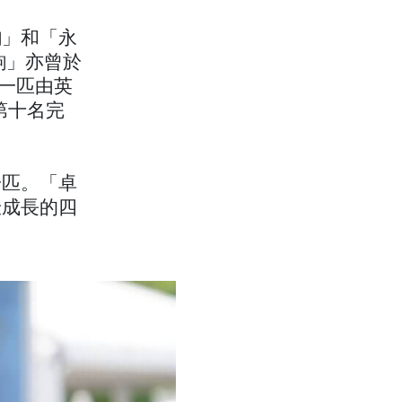
駒」和「永
駒」亦曾於
後一匹由英
以第十名完
一匹。「卓
壯成長的四