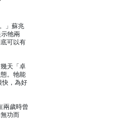
征。」蘇兆
提示牠兩
到底可以有
前幾天「卓
狀態。牠能
很快，為好
嗣在兩歲時曾
均無功而