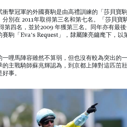
試衝擊冠軍的外國賽駒是由高禮訓練的「莎貝寶
，分別在 2011年取得第三名和第七名。「莎貝寶
年獲得第四名，並於2009 年獲第三名。同年亦有最
賽駒「Eva’s Request」，隸屬陳亮鏞麾下，
的一哩馬陣容雖然不算弱，但也沒有較為突出的
季的主戰騎師蘇兆輝認為，到京都上陣對這匹茁
是好事。