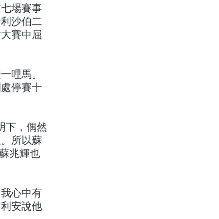
在七場賽事
伊利沙伯二
坊大賽中屈
佳一哩馬。
判處停賽十
未明下，偶然
復。所以蘇
而蘇兆輝也
，我心中有
韋利安說他