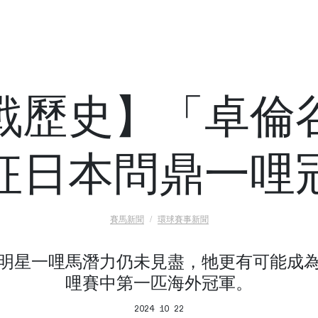
戰歷史】「卓倫
征日本問鼎一哩
賽馬新聞
環球賽事新聞
明星一哩馬潛力仍未見盡，牠更有可能成
哩賽中第一匹海外冠軍。
2024 10 22