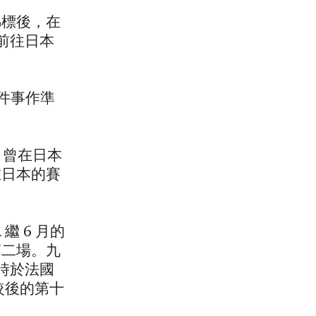
錦標後，在
了前往日本
這件事作準
 曾在日本
y在日本的賽
繼 6 月的
第二場。九
當時於法國
得較後的第十