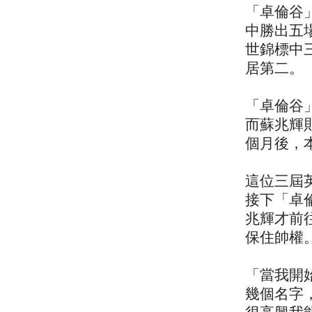
「卓倫谷
中勝出五
世錦標中
居第二。
「卓倫谷
而蘇兆輝
個月後，
這位三屆英
接下「卓
兆輝才前往
保住帥權
「當我開
幾個名字