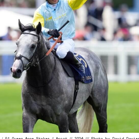
 G1 Queen Anne Stakes // Ascot /// 2024 //// Photo by David Davie