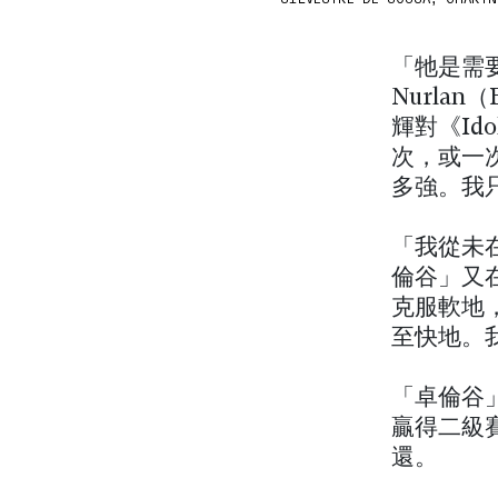
「牠是需
Nurla
輝對《Id
次，或一
多強。我
「我從未
倫谷」又
克服軟地
至快地。
「卓倫谷」
贏得二級
還。