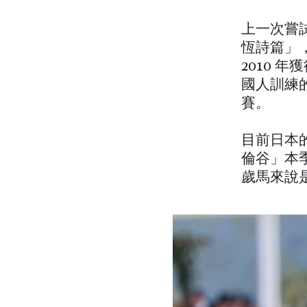
上一次嘗
恆詩篇」
2010 
國人訓練的
賽。
目前日本
倫谷」本
歲馬來說