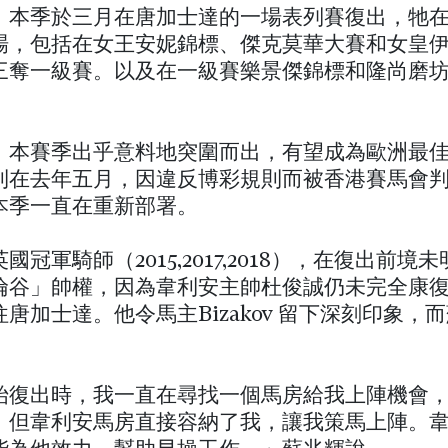
」本季於三月在唐加士達的一場表列賽復出，牠
場，包括在女王安妮錦標、傑克莫華大賽和女皇
三奪一級賽。以及在一級賽樂景傑錦標和隆尚磨
」本賽季出乎意料地突圍而出，有望成為歐洲最
則在去年五月，因違反博彩規則而被香港賽馬會
本季一直在重新部署。
國冠軍騎師（2015,2017,2018），在復出前境
倫谷」帥權，因為韋利安主帥杜俊誠仍未完全康
唐加士達。他令馬主Bizakov 留下深刻印象，
。
始復出時，我一直在尋找一個馬房給我上陣機會
，但韋利安馬房直接容納了我，讓我策馬上陣。