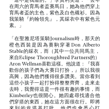
「這不是我做的。」李寶利笑道：「去年
在周六的育馬者盃賽馬日，她為他們穿上
育馬者盃的主色，紫色及白色襯衫。因為
我策騎『約翰領先』，其綵衣中有紫色元
素。」
「在聖雅尼塔策騎Journalism時，那天的
橙色西裝是因為賽駒穿著Don Alberto
Stable的綵衣，而（其中一位共同馬主，
來自Eclipse Thoroughbred Partners的）
Aron Wellman喜歡這樣。他說道：『我喜
歡你的孩子們為大賽日打扮，』所以我很
高興，因為他們獲得很多讚美。當你看到
這些小孩子一起打扮得整整齊齊，走來走
去時，我覺得這是一件很有趣的事情，而
Kimberley也很開心。她四處尋找適合他
們穿搭的東西，她在這方面很在行。即將
來到的肯塔基打吡，他們也會悉心打