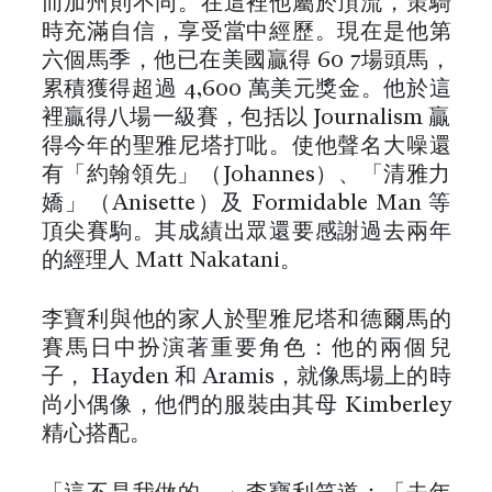
而加州則不同。在這裡他屬於頂流，策騎
時充滿自信，享受當中經歷。現在是他第
六個馬季，他已在美國贏得 60 7場頭馬，
累積獲得超過 4,600 萬美元獎金。他於這
裡贏得八場一級賽，包括以 Journalism 贏
得今年的聖雅尼塔打吡。使他聲名大噪還
有「約翰領先」（Johannes）、「清雅力
嬌」（Anisette）及 Formidable Man 等
頂尖賽駒。其成績出眾還要感謝過去兩年
的經理人 Matt Nakatani。
李寶利與他的家人於聖雅尼塔和德爾馬的
賽馬日中扮演著重要角色：他的兩個兒
子， Hayden 和 Aramis，就像馬場上的時
尚小偶像，他們的服裝由其母 Kimberley
精心搭配。