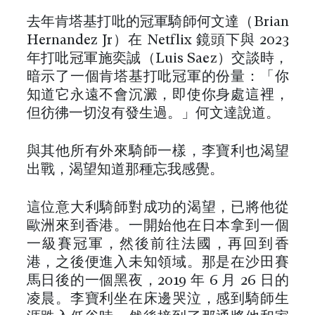
去年肯塔基打吡的冠軍騎師何文達（Brian
Hernandez Jr）在 Netflix 鏡頭下與 2023
年打吡冠軍施奕誠（Luis Saez）交談時，
暗示了一個肯塔基打吡冠軍的份量：「你
知道它永遠不會沉澱，即使你身處這裡，
但彷彿一切沒有發生過。」何文達說道。
與其他所有外來騎師一樣，李寶利也渴望
出戰，渴望知道那種忘我感覺。
這位意大利騎師對成功的渴望，已將他從
歐洲來到香港。一開始他在日本拿到一個
一級賽冠軍，然後前往法國，再回到香
港，之後便進入未知領域。那是在沙田賽
馬日後的一個黑夜，2019 年 6 月 26 日的
凌晨。李寶利坐在床邊哭泣，感到騎師生