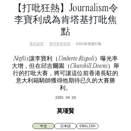
【打吡狂熱】Journalism令
李寶利成為肯塔基打吡焦
點
賽馬新聞
環球賽事新聞
2025肯塔基打吡
Netflix讓李寶利（Umberto Rispoli）曝光率
大增，但在邱吉爾園（Churchill Downs）舉
行的打吡大賽，將可讓這位前香港長駐的
意大利籍騎師獲得他期待已久的大賽勝
利。
2025 04 28
莫瑾賢
中文
日本語
ENGLISH