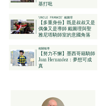
基打吡
'UNCLE FRANKIE' 戴圖理
【多重身份】既是叔叔又是
偶像又是導師 戴圖理與聖
雅尼塔騎師室的意國角落
相關報導
【努力不懈】墨西哥籍騎師
Juan Hernandez：夢想可成
真