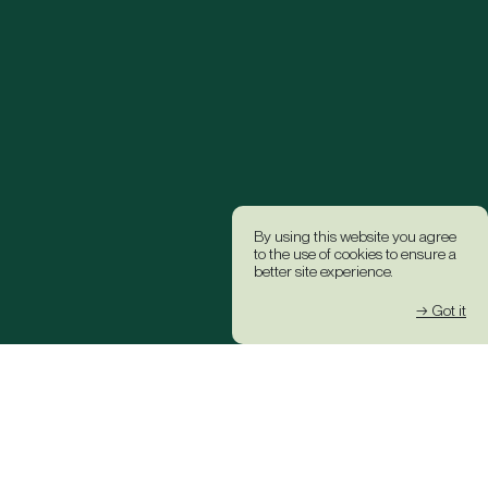
By using this website you agree
to the use of cookies to ensure a
better site experience.
→ Got it