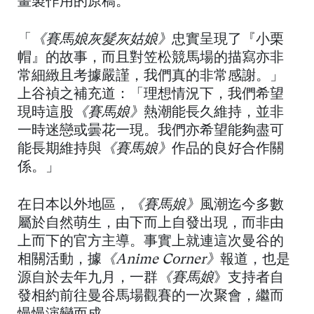
畫製作用的原稿。
「
《賽馬娘灰髮灰姑娘》
忠實呈現了『小栗
帽』的故事，而且對笠松競馬場的描寫亦非
常細緻且考據嚴謹，我們真的非常感謝。」
上谷禎之補充道：「理想情況下，我們希望
現時這股
《賽馬娘》
熱潮能長久維持，並非
一時迷戀或曇花一現。我們亦希望能夠盡可
能長期維持與
《賽馬娘》
作品的良好合作關
係。」
在日本以外地區，
《賽馬娘》
風潮迄今多數
屬於自然萌生，由下而上自發出現，而非由
上而下的官方主導。事實上就連這次曼谷的
相關活動，據
《Anime Corner》
報道，也是
源自於去年九月，一群
《賽馬娘
》支持者自
發相約前往曼谷馬場觀賽的一次聚會，繼而