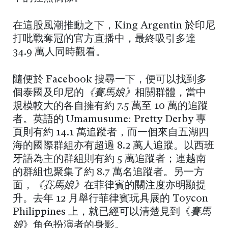
在這股風潮推動之下，King Argentin 於印尼
打吡戰奪冠的官方直播中，最終吸引多達
34.9 萬人同時觀看。
隨便於 Facebook 搜尋一下，便可以找到多
個泰國及印尼的
《賽馬娘》
相關群體，當中
規模較大的各自擁有約 7.5 萬至 10 萬的追蹤
者。英語的 Umamusume: Pretty Derby 專
頁則有約 14.1 萬追蹤者，而一個來自五湖四
海的國際群組亦有超過 8.2 萬人追蹤。以西班
牙語為主的群組則有約 5 萬追蹤者；連越南
的群組也聚集了約 8.7 萬名追蹤者。另一方
面，
《賽馬娘》
在菲律賓的關注度亦明顯提
升。去年 12 月舉行菲律賓玩具展的 Toycon
Philippines 上，就已經可以清楚見到《
賽馬
娘
》角色扮演者的身影。