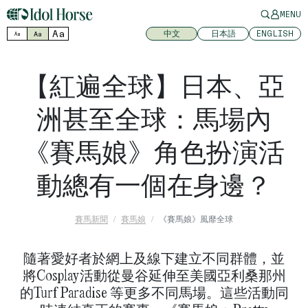
MENU
Aa
中文
日本語
ENGLISH
Aa
Aa
【紅遍全球】日本、亞
洲甚至全球：馬場內
《賽馬娘》角色扮演活
動總有一個在身邊？
賽馬新聞
賽馬娘
《賽馬娘》風靡全球
隨著愛好者於網上及線下建立不同群體，並
將Cosplay活動從曼谷延伸至美國亞利桑那州
的Turf Paradise 等更多不同馬場。這些活動同