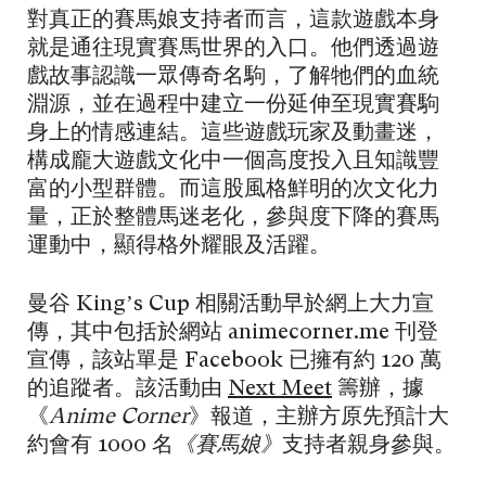
對真正的賽馬娘支持者而言，這款遊戲本身
就是通往現實賽馬世界的入口。他們透過遊
戲故事認識一眾傳奇名駒，了解牠們的血統
淵源，並在過程中建立一份延伸至現實賽駒
身上的情感連結。這些遊戲玩家及動畫迷，
構成龐大遊戲文化中一個高度投入且知識豐
富的小型群體。而這股風格鮮明的次文化力
量，正於整體馬迷老化，參與度下降的賽馬
運動中，顯得格外耀眼及活躍。
曼谷 King’s Cup 相關活動早於網上大力宣
傳，其中包括於網站 animecorner.me 刊登
宣傳，該站單是 Facebook 已擁有約 120 萬
的追蹤者。該活動由
Next Meet
籌辦，據
《
Anime Corner
》報道，主辦方原先預計大
約會有 1000 名
《賽馬娘》
支持者親身參與。