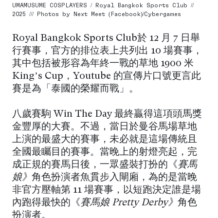
UMAMUSUME COSPLAYERS / Royal Bangkok Sports Club //
2025 /// Photos by Next Meet (Facebook)/Cybergames
Royal Bangkok Sports Club於 12 月 7 日舉
行賽事，官方的排位表上共列出 10 場賽事，
其中包括被形容為年終一戰的草地 1900 米
King’s Cup，Youtube 的宣傳片口號更言此
賽是為「泰國的榮耀而戰」。
八歲賽駒 Win The Day 最終贏得這項頭馬獎
金豐厚的大賽。不過，當日於曼谷馬場草地
上演的最盛大的賽事，未必就是這場傳統且
全國最矚目的賽事。當晚上的射燈亮起，完
成正規的賽馬日後，一眾盛裝打扮的《
賽馬
娘》
角色扮演者魚貫步入閘廂，為的是當晚
非官方壓軸第 11 場賽事，以短跑決定誰是場
內跑得最快的《
賽馬娘 Pretty Derby》
角色
扮演者。