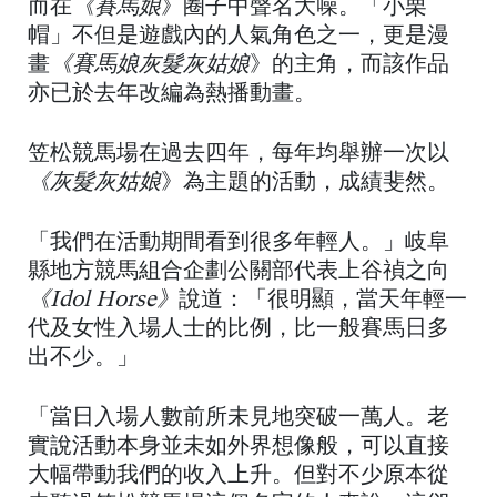
而在
《賽馬娘
》圈子中聲名大噪。「小栗
帽」不但是遊戲內的人氣角色之一，更是漫
畫
《賽馬娘灰髮灰姑娘
》的主角，而該作品
亦已於去年改編為熱播動畫。
笠松競馬場在過去四年，每年均舉辦一次以
《灰髮灰姑娘
》為主題的活動，成績斐然。
「我們在活動期間看到很多年輕人。」岐阜
縣地方競馬組合企劃公關部代表上谷禎之向
《Idol Horse》
說道：「很明顯，當天年輕一
代及女性入場人士的比例，比一般賽馬日多
出不少。」
「當日入場人數前所未見地突破一萬人。老
實說活動本身並未如外界想像般，可以直接
大幅帶動我們的收入上升。但對不少原本從