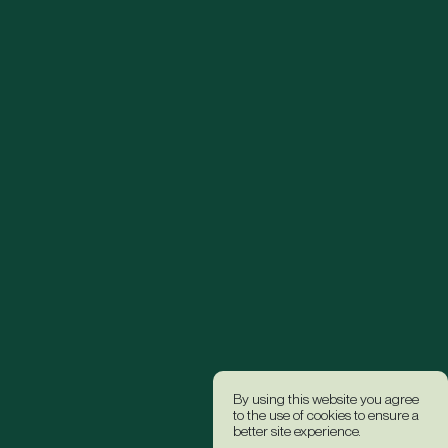
By using this website you agree
to the use of cookies to ensure a
better site experience.