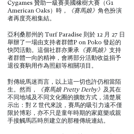
Cygames 贊助一級賽美國橡樹大賽（G1
American Oaks）時，
《賽馬娘》
角色扮演
者再度亮相集結。
亞利桑那州的 Turf Paradise 則於 12 月 27 日
舉辦了一場由支持者群體P on Poko 發起的
快閃活動。這個社群亦秉承
《賽馬娘》
支持
者群體一向的精神，會將部分活動收益捐予
退役賽駒用作為照顧等相關項目。
對傳統馬迷而言，以上這一切也許仍相當陌
生。然而，
《賽馬娘 Pretty Derby》
及其在
不同地域及不同文化圈的擴散方式，清楚展
示出：對 Z 世代來說，賽馬的吸引力遠不僅
限於博彩，亦不只是童年時期的家庭樂或親
手接觸馬匹時所建立的那種傳統連結。