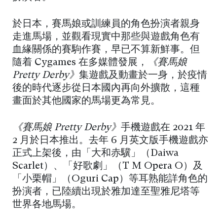
於日本，賽馬娘或訓練員的角色扮演者親身
走進馬場，並觀看現實中那些與遊戲角色有
血緣關係的賽駒作賽，早已不算新鮮事。但
隨着 Cygames 在多媒體發展，
《賽馬娘
Pretty Derby》
集遊戲及動畫於一身，於疫情
後的時代逐步從日本國內再向外擴散，這種
畫面於其他國家的馬場更為常見。
《賽馬娘 Pretty Derby》
手機遊戲在 2021 年
2 月於日本推出。去年 6 月英文版手機遊戲亦
正式上架後，由「大和赤驥」（Daiwa
Scarlet）、「好歌劇」（T M Opera O）及
「小栗帽」（Oguri Cap）等耳熟能詳角色的
扮演者，已陸續出現於雅加達至聖雅尼塔等
世界各地馬場。