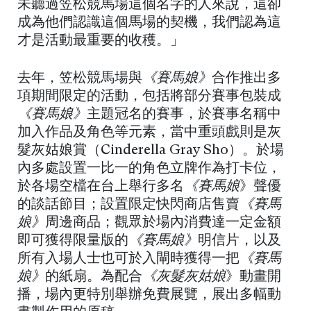
未聽過笠松競馬場這個名字的人來說，這卻
成為他們認識這個馬場的契機，我們認為這
才是活動最重要的收穫。」
去年，笠松競馬場與
《賽馬娘》
合作推出多
項期間限定的活動，包括將部分賽事包裝成
《賽馬娘》
主題冠名的賽事，於賽事名稱中
加入作品及角色等元素，當中重頭戲則是灰
髮灰姑娘賞（Cinderella Gray Sho）。於場
內多處設置一比一的角色立牌作為打卡位，
於各場空檔在台上舉行多名
《賽馬娘
》聲優
的談話節目；設置限定快閃商店售賣
《賽馬
娘》
周邊商品；觀眾於場內消費達一定金額
即可獲得限量版的
《賽馬娘》
明信片，以及
所有入場人士也可於入閘時獲得一把
《賽馬
娘》
的紙扇。為配合
《灰髮灰姑娘
》動畫開
播，場內更特別舉辦免費展覽，展出多幅動