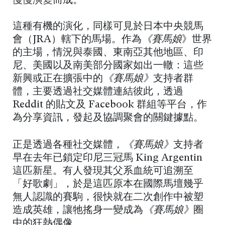
慢慢演變而成。
這種有機的演化，同樣可見於日本中央競馬
會（JRA）轄下的馬場。作為
《賽馬娘
》世界
的主場，情況與泰國、東南亞其他地區、印
尼、美國以及南美部分國家如出一轍：這些
新興或正在擴張中的
《賽馬娘》
支持者群
體，主要透過社交媒體連結彼此，透過
Reddit 的貼文及 Facebook 群組等平台，作
為分享資訊，發起及協調聚會的關鍵據點。
正是透過各種社交媒體，
《賽馬娘》
支持者
早在去年已鎖定印尼三冠馬 King Argentin
這匹新星。有人發現其父系血統可追溯至
「好歌劇」，於是這匹原本在國際馬壇幾乎
無人認識的賽駒，很快就在二次創作中被塑
造成英雄，讓牠搖身一變成為
《賽馬娘》
圈
中的狂熱偶像。