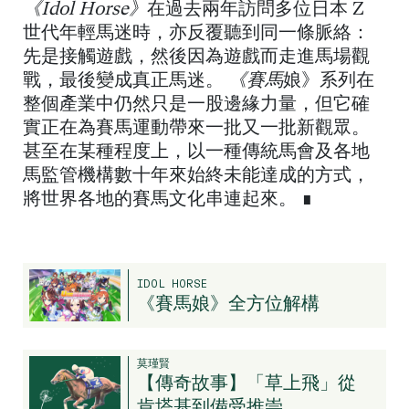
《Idol Horse》
在過去兩年訪問多位日本 Z
世代年輕馬迷時，亦反覆聽到同一條脈絡：
先是接觸遊戲，然後因為遊戲而走進馬場觀
戰，最後變成真正馬迷。
《賽馬
娘》系列在
整個產業中仍然只是一股邊緣力量，但它確
實正在為賽馬運動帶來一批又一批新觀眾。
甚至在某種程度上，以一種傳統馬會及各地
馬監管機構數十年來始終未能達成的方式，
將世界各地的賽馬文化串連起來。 ∎
IDOL HORSE
《賽馬娘》全方位解構
莫瑾賢
【傳奇故事】「草上飛」從
肯塔基到備受推崇