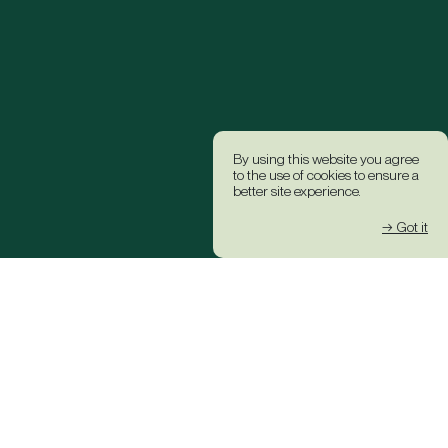
By using this website you agree
to the use of cookies to ensure a
better site experience.
→ Got it