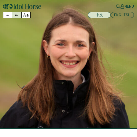
MENU
Aa
中文
ENGLISH
Aa
Aa