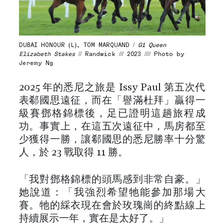
DUBAI HONOUR (L), TOM MARQUAND /
G1 Queen
Elizabeth Stakes
// Randwick /// 2023 //// Photo by
Jeremy Ng
2025 年的悉尼之旅是 Issy Paul 第五次代
表郗國思遠征，而在「譽滿杜拜」贏得一
級賽鄧格錦標後，足已證明這趟旅程成
功。事實上，在這五次遠征中，馬房都至
少獲得一勝，讓郗國思的悉尼勝率十分驚
人，於 23 戰取得 11 勝。
「我對鄧格錦標的頭馬感到非常自豪。」
她說道：「我強烈希望牠能參加那場大
賽。牠的綵衣現在會於玫瑰崗的終點線上
持續展示一年，實在是太好了。」