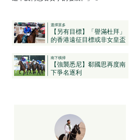
選擇眾多
【另有目標】「譽滿杜拜」
的香港遠征目標或非女皇盃
南下橫掃
【強襲悉尼】郗國思再度南
下爭名逐利