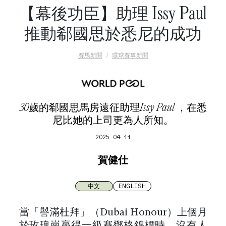
【幕後功臣】助理 Issy Paul
推動郗國思於悉尼的成功
賽馬新聞
環球賽事新聞
30歲的郗國思馬房遠征助理Issy Paul ，在悉
尼比她的上司更為人所知。
2025 04 11
賀健仕
中文
ENGLISH
當「譽滿杜拜」（Dubai Honour）上個月
於玫瑰崗贏得一級賽鄧格錦標時，沒有人