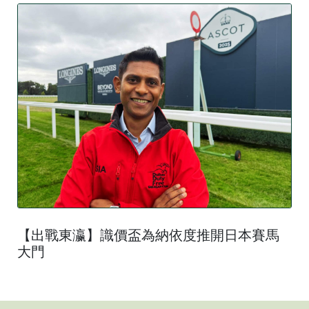
【出戰東瀛】識價盃為納依度推開日本賽馬
大門