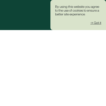
By using this website you agree
to the use of cookies to ensure a
better site experience.
→ Got it