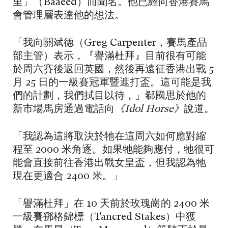
里」（Baaeed）而聞名。他已經向香港賽馬
會管理層表達他的想法。
「我向關斌德（Greg Carpenter，賽馬產品
部主管）表示，『譽滿杜拜』目前很有可能
於周六賽後返回英國，然後再遠征香港出戰 5
月 25 日的一級賽冠軍暨遮打盃。這可能是我
們的計劃，我們拭目以待，」郗國思於他的
新市場馬房通過電話向
《Idol Horse》
說道。
「我認為這將取決於牠在這周六如何應對縮
程至 2000 米角逐。如果牠能夠應付，牠很可
能會直接前往香港出戰女皇盃，但我認為牠
現在更適合 2400 米。」
「譽滿杜拜」在 10 天前於玫瑰崗的 2400 米
一級賽鄧格錦標（Tancred Stakes）中獲