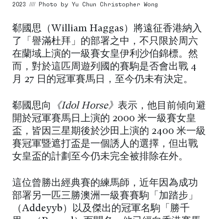
2023 //// Photo by Yu Chun Christopher Wong
郗國思（William Haggas）將遠征香港納入
了「譽滿杜拜」的部署之中，不只限於周六
在蘭域上演的一級賽女皇伊利沙伯錦標。然
而，對於這匹周遊列國的賽駒是否會出戰 4
月 27 日的冠軍賽馬日，至今仍未有決定。
郗國思向
《Idol Horse》
表示，他目前傾向避
開於冠軍賽馬日上演的 2000 米一級賽女皇
盃，皆因三星期後於沙田上演的 2400 米一級
賽冠軍暨遮打盃是一個誘人的選擇，但出戰
女皇盃的計劃至今仍未完全被排除在外。
這位曾勝出經典賽的練馬師，近年因為成功
部署另一匹三勝澳洲一級賽賽駒「加踏步」
（Addeyyb）以及傑出的冠軍名駒「勝千