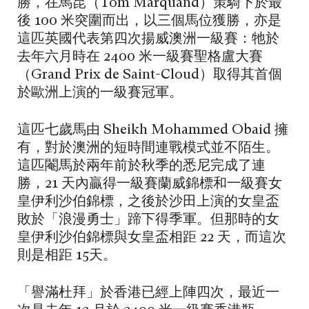
勝，在馬昆（Tom Marquand）策騎下於最
後 100 米突圍而出，以三個馬位獲勝，亦是
這匹英國代表第四次揚威澳洲一級賽：牠於
去年六月時在 2400 米一級賽聖格盧大賽
（Grand Prix de Saint-Cloud）取得其首個
於歐洲上演的一級賽冠軍。
這匹七歲馬由 Sheikh Mohammed Obaid 擁
有，對於澳洲的短時間連戰模式並不陌生。
這匹閹馬於兩年前於秋季的悉尼完成了連
勝，21 天內贏得一級賽蘭威錦標和一級賽女
皇伊利沙伯錦標，之後於沙田上演的女皇盃
敗於「浪漫勇士」蹄下得季軍。但那時的女
皇伊利沙伯錦標與女皇盃相距 22 天，而這次
則是相距 15天。
「譽滿杜拜」於香港已經上陣四次，最近一