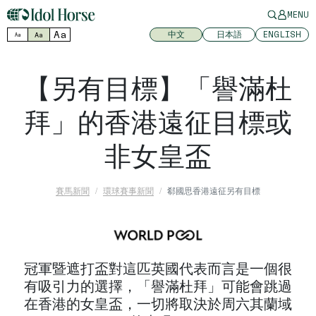
MENU
Aa
中文
日本語
ENGLISH
Aa
Aa
【另有目標】「譽滿杜
拜」的香港遠征目標或
非女皇盃
賽馬新聞
環球賽事新聞
郗國思香港遠征另有目標
冠軍暨遮打盃對這匹英國代表而言是一個很
有吸引力的選擇，「譽滿杜拜」可能會跳過
在香港的女皇盃，一切將取決於周六其蘭域