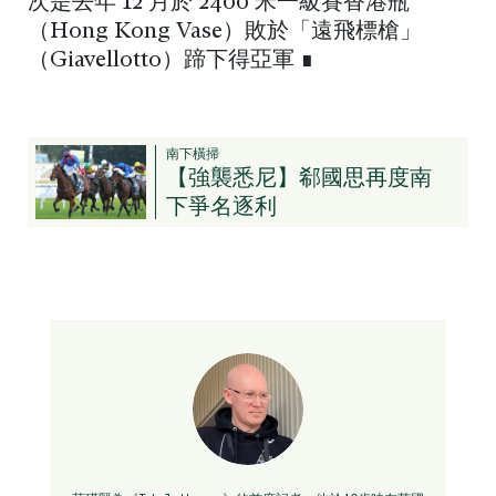
次是去年 12 月於 2400 米一級賽香港瓶
（Hong Kong Vase）敗於「遠飛標槍」
（Giavellotto）蹄下得亞軍 ∎
南下橫掃
【強襲悉尼】郗國思再度南
下爭名逐利