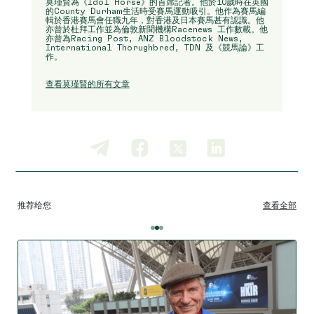
莫瑾賢為《Idol Horse》的首席記者。他於10歲時在英國
的County Durham生活時受賽馬運動吸引。他作為賽馬編
輯於香港賽馬會任職九年，對香港及日本賽馬甚有認識。他
亦曾於杜拜工作並為倫敦新聞機構Racenews 工作數載。他
亦曾為Racing Post, ANZ Bloodstock News,
International Thorughbred, TDN 及《競馬論》工
作。
查看莫瑾賢的所有文章
推荐给您
查看全部