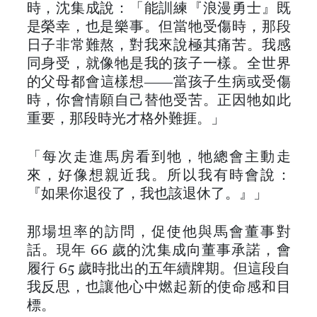
時，沈集成說：「能訓練『浪漫勇士』既
是榮幸，也是樂事。但當牠受傷時，那段
日子非常難熬，對我來說極其痛苦。我感
同身受，就像牠是我的孩子一樣。全世界
的父母都會這樣想——當孩子生病或受傷
時，你會情願自己替他受苦。正因牠如此
重要，那段時光才格外難捱。」
「每次走進馬房看到牠，牠總會主動走
來，好像想親近我。所以我有時會說：
『如果你退役了，我也該退休了。』」
那場坦率的訪問，促使他與馬會董事對
話。現年 66 歲的沈集成向董事承諾，會
履行 65 歲時批出的五年續牌期。但這段自
我反思，也讓他心中燃起新的使命感和目
標。