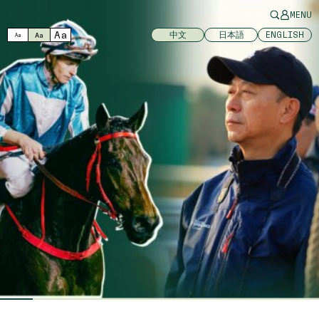
MENU
Aa
中文
日本語
ENGLISH
Aa
Aa