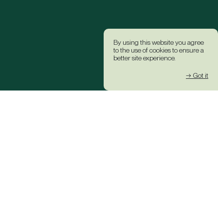
By using this website you agree
to the use of cookies to ensure a
better site experience.
→ Got it