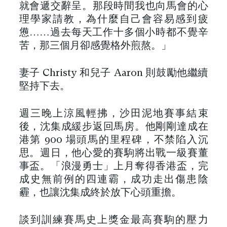
就會遞交辭呈。那段時間我也向馬會的心
理學家請教，為什麼自己會容易感到疲
憊……過去每天工作十多個小時都不覺辛
苦，那三個月卻感覺格外煎熬。」
妻子 Christy 和兒子 Aaron 則鼓勵他繼續
堅持下去。
週三晚上涼風輕拂，沙田泥地賽事結束
後，沈集成緩步返回馬房。他剛剛達成在
港第 900 場頭馬的里程碑，不禁陷入沉
思。週日，他心愛的賽駒將出戰一級賽董
事盃。「浪漫勇士」上月奪得香港盃，完
成史無前例的四連霸，成功走出傷患陰
霾，也讓沈集成終於放下心頭重擔。
談到訓練賽馬史上獎金最高賽駒的壓力