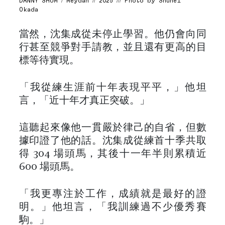
DANNY SHUM / Meydan // 2025 /// Photo by Shuhei
Okada
當然，沈集成從未停止學習。他仍會向同
行甚至競爭對手請教，並且還有更高的目
標等待實現。
「我從練生涯前十年表現平平，」他坦
言，「近十年才真正突破。」
這聽起來像他一貫嚴於律己的自省，但數
據印證了他的話。沈集成從練首十季共取
得 304 場頭馬，其後十一年半則累積近
600 場頭馬。
「我更專注於工作，成績就是最好的證
明。」他坦言，「我訓練過不少優秀賽
駒。」