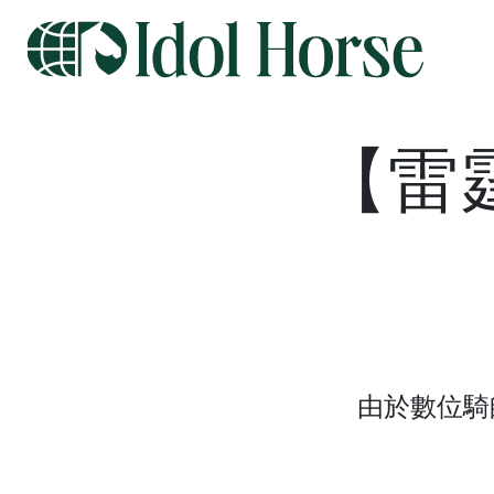
【雷
由於數位騎