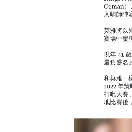
Orman）
入騎師陣
莫雅將以
賽場中屢
現年 4
最負盛名
和莫雅一
2022 
打吡大賽
地比賽後