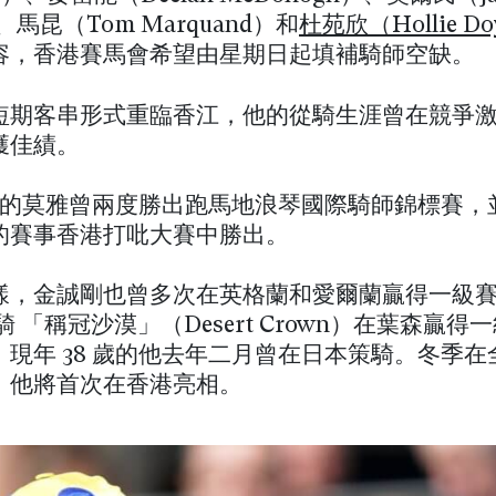
、馬昆（Tom Marquand）和
杜苑欣（Hollie Do
容，香港賽馬會希望由星期日起填補騎師空缺。
短期客串形式重臨香江，他的從騎生涯曾在競爭
獲佳績。
1 歲的莫雅曾兩度勝出跑馬地浪琴國際騎師錦標賽，
的賽事香港打吡大賽中勝出。
樣，金誠剛也曾多次在英格蘭和愛爾蘭贏得一級
年策騎 「稱冠沙漠」（Desert Crown）在葉森贏
。現年 38 歲的他去年二月曾在日本策騎。冬季在
，他將首次在香港亮相。