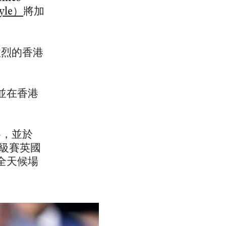
yle）
將加
激烈的香港
並在香港
賽，並於
得一級賽英國
全天候場