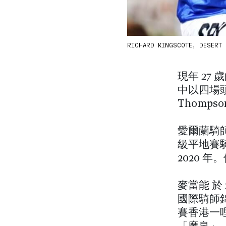
RICHARD KINGSCOTE, DESERT
現年 2
中以四場
Thomp
愛爾蘭騎
級平地賽
2020 
麥當能 於
國際騎師錦
賽香港一