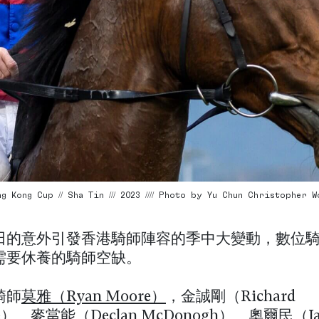
 Kong Cup // Sha Tin /// 2023 //// Photo by Yu Chun Christopher W
田的意外引發香港騎師陣容的季中大變動，數位
需要休養的騎師空缺。
騎師
莫雅（Ryan Moore）
，金誠剛（Richard
ote）、麥當能（Declan McDonogh）、奧爾民（Ja