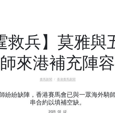
霆救兵】莫雅與
師來港補充陣容
賽馬新聞
香港賽馬新聞
師紛紛缺陣，香港賽馬會已與一眾海外騎
串合約以填補空缺。
2025 02 12