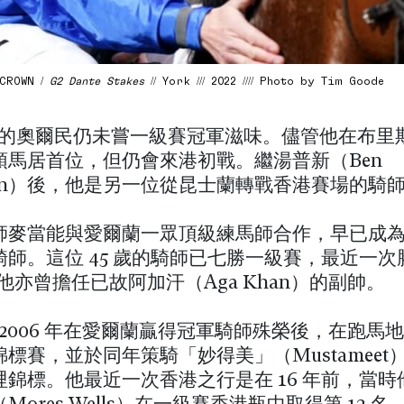
 CROWN /
G2 Dante Stakes
// York /// 2022 //// Photo by Tim Goode
7 歲的奧爾民仍未嘗一級賽冠軍滋味。儘管他在布里
頭馬居首位，但仍會來港初戰。繼湯普新（Ben
son）後，他是另一位從昆士蘭轉戰香港賽場的騎
師麥當能與愛爾蘭一眾頂級練馬師合作，早已成
騎師。這位 45 歲的騎師已七勝一級賽，最近一次
年。他亦曾擔任已故阿加汗（Aga Khan）的副帥。
 2006 年在愛爾蘭贏得冠軍騎師殊榮後，在跑馬
標賽，並於同年策騎「妙得美」（Mustameet
哩錦標。他最近一次香港之行是在 16 年前，當時