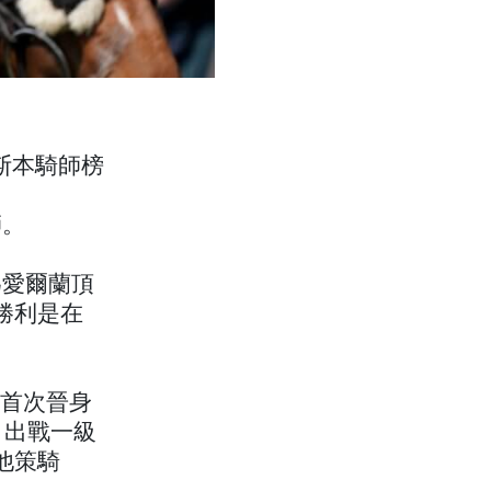
斯本騎師榜
師。
為愛爾蘭頂
勝利是在
地首次晉身
）出戰一級
他策騎