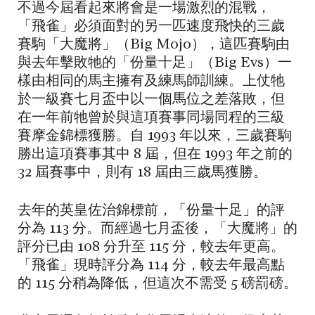
不過今屆看起來將會是一場激烈的混戰，
「飛雀」必須面對的另一匹速度飛快的三歲
賽駒「大魔將」（Big Mojo），這匹賽駒由
與去年擊敗牠的「份量十足」（Big Evs）一
樣由相同的馬主擁有及練馬師訓練。上仗牠
於一級賽七月盃中以一個馬位之差落敗，但
在一年前牠曾於與這項賽事同場同程的三級
賽摩金錦標獲勝。自 1993 年以來，三歲賽駒
勝出這項賽事其中 8 屆，但在 1993 年之前的
32 屆賽事中，則有 18 屆由三歲馬獲勝。
去年的英皇佐治錦標前，「份量十足」的評
分為 113 分。而經過七月盃後，「大魔將」的
評分已由 108 分升至 115 分，較去年更高。
「飛雀」現時評分為 114 分，較去年最高點
的 115 分稍為降低，但這次不需受 5 磅罰磅。