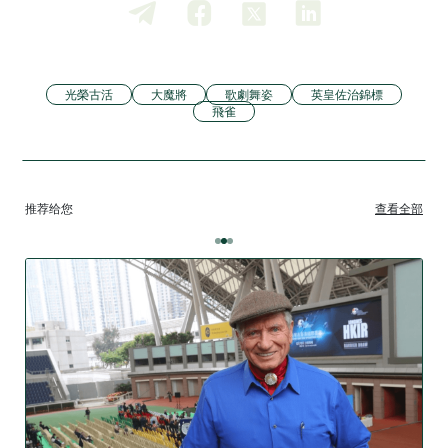
光榮古活
大魔將
歌劇舞姿
英皇佐治錦標
飛雀
推荐给您
查看全部