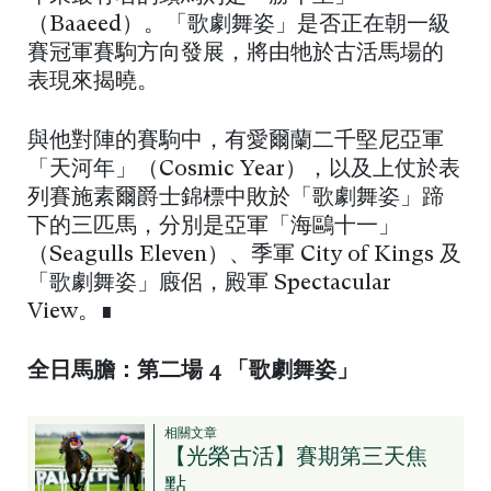
（Baaeed）。「歌劇舞姿」是否正在朝一級
賽冠軍賽駒方向發展，將由牠於古活馬場的
表現來揭曉。
與他對陣的賽駒中，有愛爾蘭二千堅尼亞軍
「天河年」（Cosmic Year），以及上仗於表
列賽施素爾爵士錦標中敗於「歌劇舞姿」蹄
下的三匹馬，分別是亞軍「海鷗十一」
（Seagulls Eleven）、季軍 City of Kings 及
「歌劇舞姿」廄侶，殿軍 Spectacular
View。∎
全日馬膽：第二場 4 「歌劇舞姿」
相關文章
【光榮古活】賽期第三天焦
點