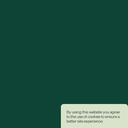
By using this website you agree
to the use of cookies to ensure a
better site experience.