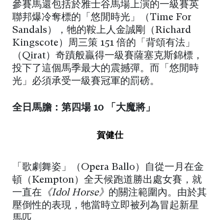
參賽馬還包括於雅士谷馬場上演的一級賽英
聯邦爆冷奪標的「悠閒時光」（Time For
Sandals），牠的鞍上人金誠剛（Richard
Kingscote）周三策 151 倍的「背頌有法」
（Qirat）奇蹟般贏得一級賽薩塞克斯錦標，
投下了這個馬季最大的震撼彈。而「悠閒時
光」必須承受一級賽冠軍的罰磅。
全日馬膽：第四場 10 「大魔將」
賀健仕
「歌劇舞姿」（Opera Ballo）自從一月在金
頓（Kempton）全天候跑道勝出處女賽，就
一直在
《Idol Horse》
的關注範圍內。由於其
壓倒性的表現，牠當時立即被列為冒起新星
馬匹。