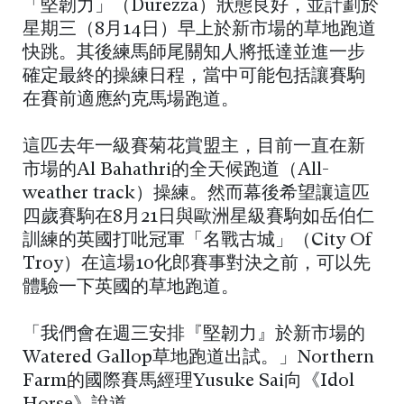
「堅韌力」（Durezza）狀態良好，並計劃於
星期三（8月14日）早上於新市場的草地跑道
快跳。其後練馬師尾關知人將抵達並進一步
確定最終的操練日程，當中可能包括讓賽駒
在賽前適應約克馬場跑道。
這匹去年一級賽菊花賞盟主，目前一直在新
市場的Al Bahathri的全天候跑道（All-
weather track）操練。然而幕後希望讓這匹
四歲賽駒在8月21日與歐洲星級賽駒如岳伯仁
訓練的英國打吡冠軍「名戰古城」（City Of
Troy）在這場10化郎賽事對決之前，可以先
體驗一下英國的草地跑道。
「我們會在週三安排『堅韌力』於新市場的
Watered Gallop草地跑道出試。」Northern
Farm的國際賽馬經理Yusuke Sai向《Idol