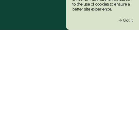
to the use of cookies to ensure a
better site experience.
→ Got it