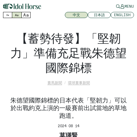
MENU
Aa
中文
日本語
ENGLISH
Aa
Aa
【蓄勢待發】「堅韌
力」準備充足戰朱德望
國際錦標
賽馬新聞
環球賽事新聞
朱德望國際錦標的日本代表「堅韌力」可以
於出戰約克上演的一級賽前出試當地的草地
跑道。
2024 08 14
莫瑾賢