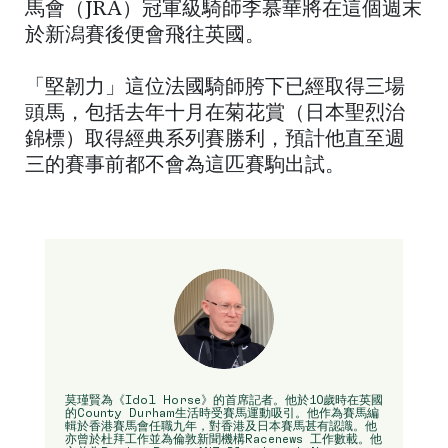
馬會（JRA）冠軍級騎師李慕華將在這個週末
於新潟賽後便會飛往英國。
「堅韌力」這位法國騎師胯下已經取得三場
頭馬，包括去年十月在菊花賞（日本聖烈治
錦標）取得經典系列賽勝利，預計他直至週
三的賽事前都不會為這匹賽駒出試。
莫瑾賢為《Idol Horse》的首席記者。他於10歲時在英國
的County Durham生活時受賽馬運動吸引。他作為賽馬編
輯於香港賽馬會任職九年，對香港及日本賽馬甚有認識。他
亦曾於杜拜工作並為倫敦新聞機構Racenews 工作數載。他