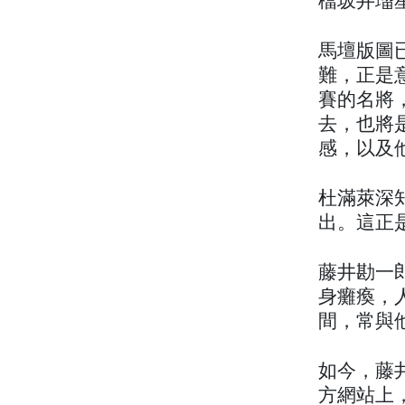
檔坂井瑠星（
馬壇版圖
難，正是
賽的名將
去，也將
感，以及
杜滿萊深
出。這正是藤
藤井勘一
身癱瘓，
間，常與
如今，藤
方網站上