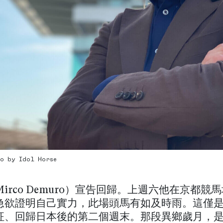
to by Idol Horse
irco Demuro）宣告回歸。上週六他在京都競
急欲證明自己實力，此場頭馬有如及時雨。這僅
征、回歸日本後的第二個週末。那段異鄉歲月，