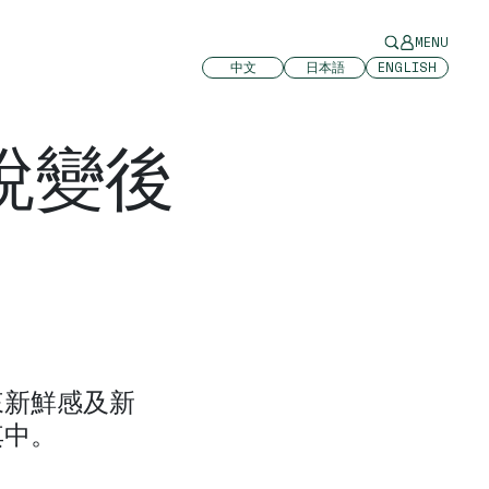
MENU
中文
日本語
ENGLISH
蛻變後
來新鮮感及新
其中。