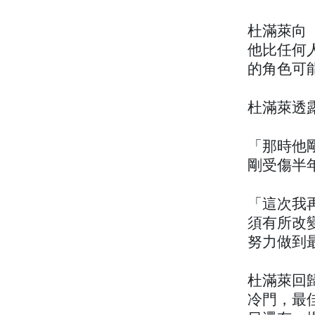
杜滿萊向
他比任何
的角色可
杜滿萊透
「那時他
剛受傷半
「這次我
須有所改
努力做到
杜滿萊回歸
冷門，最