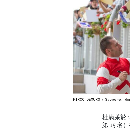
MIRCO DEMURO / Sapporo, Japa
杜滿萊於 
第 15