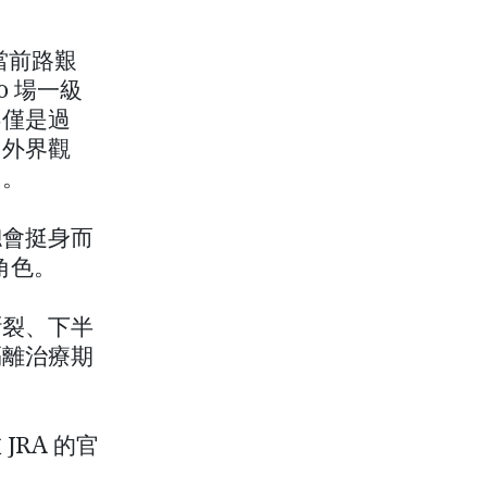
當前路艱
 場一級
不僅是過
、外界觀
力。
總會挺身而
的角色。
斷裂、下半
隔離治療期
RA 的官
。