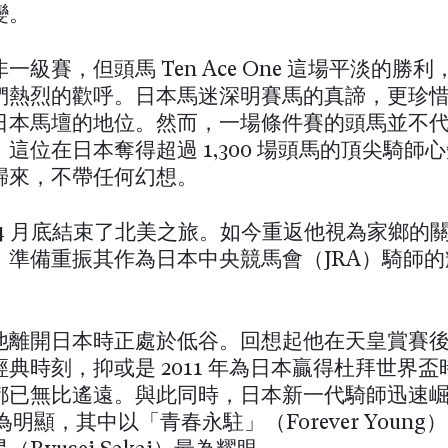
變。
一級賽，但頭馬 Ten Ace One 這場平淡的勝
們熱烈的歡呼。日本馬迷深明賽馬的真諦，更珍
日本馬壇的地位。然而，一場條件賽的頭馬並不
這位在日本奪得超過 1,300 場頭馬的頂尖騎師
歸來，不帶任何幻想。
 4 月底結束了北美之旅。如今重返他視為家鄉的
，準備重振其作為日本中央競馬會（JRA）騎師的
他離開日本時正處於低谷。回想起他在天皇賞賽
典時刻，抑或是 2011 年為日本贏得杜拜世界
都已無比遙遠。與此同時，日本新一代騎師迅速
尤為明顯，其中以「青春永駐」（Forever Youn