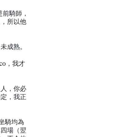
是前騎師，
通，所以他
尚未成熟。
co，我才
」
理人，你必
約定，我正
匹坐騎均為
陣四場（翌