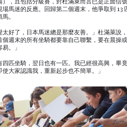
場），且包括分級賽，對杜滿萊而言已是正面信
現場馬迷的反應。回歸第二個週末，他爭取到 13 
頭馬。
覺太好了，日本馬迷總是那麼友善。」杜滿萊說
首個週末的所有坐騎都要靠自己聯繫，要在晨操
容易。」
有四匹坐騎，翌日也有一匹。我已經很高興，畢
即使大家認識我，重新起步也不簡單。」