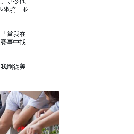
號。更令他
匹坐騎，並
，「當我在
或賽事中找
竟我剛從美