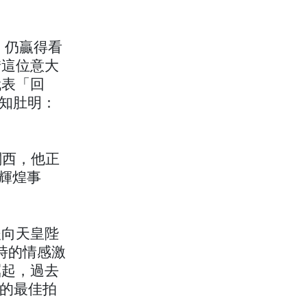
利，仍贏得看
惜這位意大
代表「回
心知肚明：
關西，他正
輝煌事
後向天皇陛
盃時的情感激
崛起，過去
g）的最佳拍