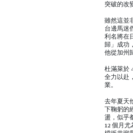
突破的改
雖然這並非
台邊馬迷
利名將在
歸」成功，
他從加州
杜滿萊於
全力以赴
業。
去年夏天
下鞠躬的經
盪，似乎
12 個月