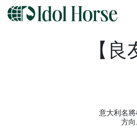
【良
意大利名將
方向