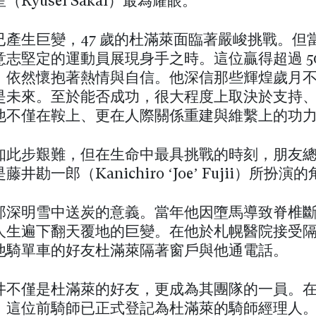
Ryusei Sakai）最為耀眼。
已產生巨變，47 歲的杜滿萊面臨著嚴峻挑戰。但
意志堅定的運動員展現身手之時。這位贏得超過 50
，依然懷抱著熱情與自信。他深信那些輝煌歲月
是未來。至於能否成功，很大程度上取決於支持
他不僅在鞍上、更在人際關係重建與維繫上的功
知此步艱難，但在生命中最具挑戰的時刻，朋友
井勘一郎（Kanichiro ‘Joe’ Fujii）所扮演
郎深明雪中送炭的意義。當年他因墮馬導致脊椎
人生遍下翻天覆地的巨變。在他於札幌醫院接受
他騎單車的好友杜滿萊隔著窗戶與他通電話。
井不僅是杜滿萊的好友，更成為其團隊的一員。在 J
，這位前騎師已正式登記為杜滿萊的騎師經理人