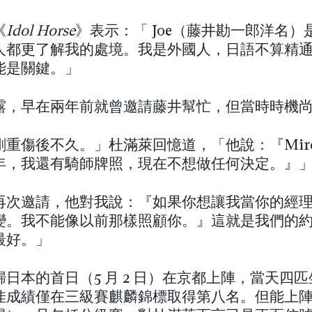
《
Idol Horse
》表示：「 Joe（藤井勘一郎洋名）
人都更了解我的處境。我是外國人，日語不算精
能是關鍵。」
露，早在兩年前就曾邀請藤井幫忙，但當時時機
剛重傷後不久。」杜滿萊回憶道，「他說：『Mir
年，我還有騎師牌照，現在不想做任何決定。』
再次邀請，他對我說：『如果你想讓我當你的經
變。我不能像以前那樣照顧你。』這就是我們的
最好。」
日本的首日（5 月 2 日）在京都上陣，當天四
佳成績僅在三級賽麒麟錦標取得第八名。但能上