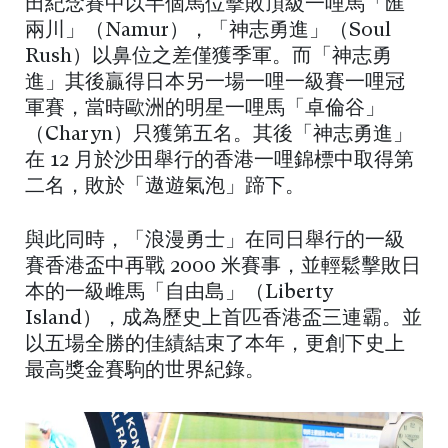
田紀念賽中以半個馬位擊敗頂級一哩馬「匯
兩川」（Namur），「神志勇進」（Soul
Rush）以鼻位之差僅獲季軍。而「神志勇
進」其後贏得日本另一場一哩一級賽一哩冠
軍賽，當時歐洲的明星一哩馬「卓倫谷」
（Charyn）只獲第五名。其後「神志勇進」
在 12 月於沙田舉行的香港一哩錦標中取得第
二名，敗於「遨遊氣泡」蹄下。
與此同時，「浪漫勇士」在同日舉行的一級
賽香港盃中再戰 2000 米賽事，並輕鬆擊敗日
本的一級雌馬「自由島」（Liberty
Island），成為歷史上首匹香港盃三連霸。並
以五場全勝的佳績結束了本年，更創下史上
最高獎金賽駒的世界紀錄。