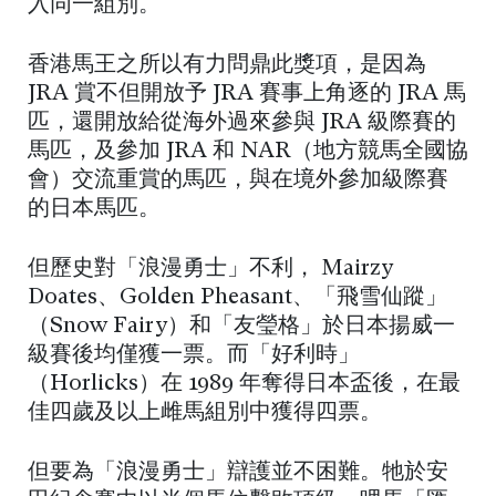
入同一組別。
香港馬王之所以有力問鼎此獎項，是因為
JRA 賞不但開放予 JRA 賽事上角逐的 JRA 馬
匹，還開放給從海外過來參與 JRA 級際賽的
馬匹，及參加 JRA 和 NAR（地方競馬全國協
會）交流重賞的馬匹，與在境外參加級際賽
的日本馬匹。
但歷史對「浪漫勇士」不利， Mairzy
Doates、Golden Pheasant、「飛雪仙蹤」
（Snow Fairy）和「友瑩格」於日本揚威一
級賽後均僅獲一票。而「好利時」
（Horlicks）在 1989 年奪得日本盃後，在最
佳四歲及以上雌馬組別中獲得四票。
但要為「浪漫勇士」辯護並不困難。牠於安