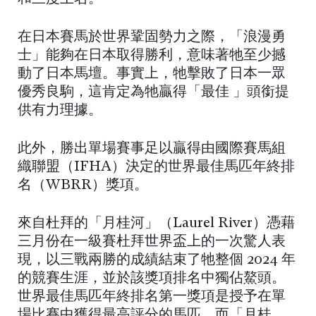
在日本賽馬於世界鞏固勢力之際，「浪漫勇
士」能夠在日本取得勝利，意味著牠至少撼
動了日本馬壇。事實上，牠擊敗了日本一眾
優秀良駒，這肯定為牠贏得「最佳 」頭銜提
供有力理據。
此外，勝出單場賽事足以贏得由國際賽馬組
織聯盟（IFHA）決定的世界最佳馬匹年終排
名（WBRR）獎項。
來自杜拜的「月桂河」（Laurel River）憑藉
三月份在一級賽杜拜世界盃上的一次驚人表
現，以三戰兩勝的成績結束了牠整個 2024 年
的競賽生涯，並於該獎項排名中獨佔鰲頭。
世界最佳馬匹年終排名第一獎項是授予在單
場比賽中獲得最高評分的馬匹，而「月桂