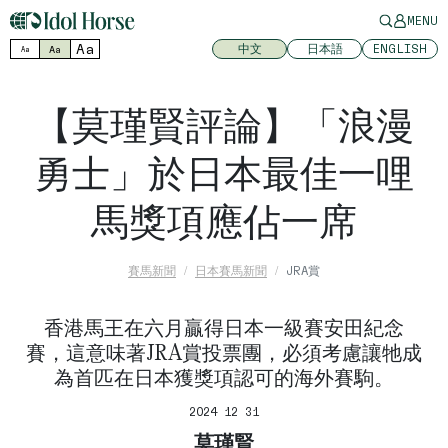
MENU
Aa
中文
日本語
ENGLISH
Aa
Aa
【莫瑾賢評論】「浪漫
勇士」於日本最佳一哩
馬獎項應佔一席
賽馬新聞
日本賽馬新聞
JRA賞
香港馬王在六月贏得日本一級賽安田紀念
賽，這意味著JRA賞投票團，必須考慮讓牠成
為首匹在日本獲獎項認可的海外賽駒。
2024 12 31
莫瑾賢