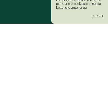
to the use of cookies to ensure a
better site experience.
→ Got it