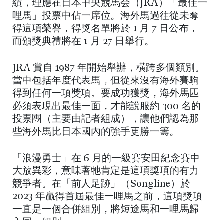
績，理應在日本中央競馬会（JRA）「最佳一
哩馬」投票中佔一席位。海外馬過往從未奪
得這項榮譽，得獎名單將於 1 月 7 日公布，
而頒獎典禮將在 1 月 27 日舉行。
JRA 賞自 1987 年開始舉辦，橫跨多個類別。
當中包括年度代表馬，但從來沒有海外賽駒
得到任何一項獎項。要成功獲獎，海外馬匹
必須表現出最佳一面，才能說服約 300 名的
投票團（主要由記者組成），讓他們認為那
些海外馬比日本國內的強手更勝一籌。
「浪漫勇士」在 6 月的一級賽安田紀念賽中
大放異彩，意味著牠肯定是這項獎項的有力
競爭者。在「前人足跡」（Songline）於
2023 年贏得首屆最佳一哩馬之前，這項獎項
一直是一個合併組別，將短途馬和一哩馬歸