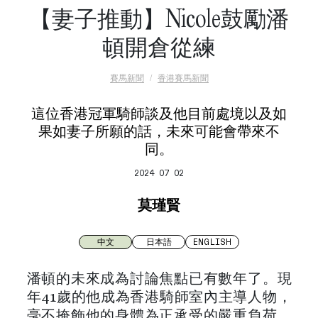
【妻子推動】Nicole鼓勵潘
頓開倉從練
賽馬新聞
香港賽馬新聞
這位香港冠軍騎師談及他目前處境以及如
果如妻子所願的話，未來可能會帶來不
同。
2024 07 02
莫瑾賢
中文
日本語
ENGLISH
潘頓的未來成為討論焦點已有數年了。現
年41歲的他成為香港騎師室內主導人物，
毫不掩飾他的身體為正承受的嚴重負荷，