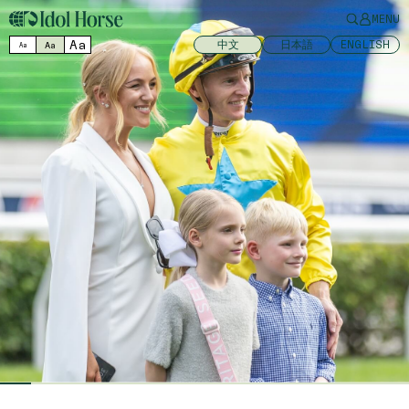
MENU
Aa
中文
日本語
ENGLISH
Aa
Aa