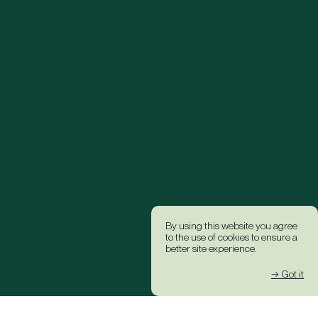
By using this website you agree
to the use of cookies to ensure a
better site experience.
→ Got it