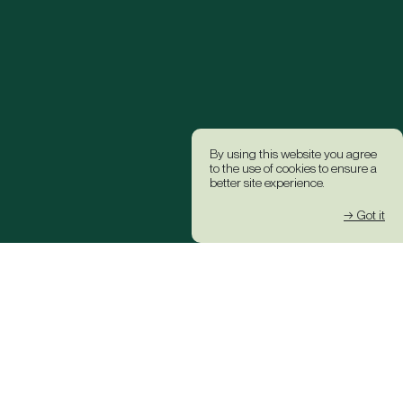
By using this website you agree
to the use of cookies to ensure a
better site experience.
→ Got it