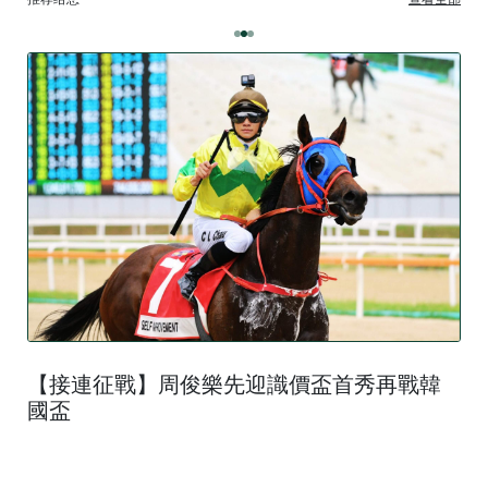
【接連征戰】周俊樂先迎識價盃首秀再戰韓
國盃