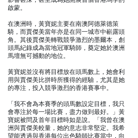
影響甚深，甚至成為她開展首個香港馬季的
啟蒙。
在澳洲時，黃寶妮主要在南澳阿德萊德策
騎，而賈傑美當年亦是在同一城市中嶄露頭
角。其後賈傑美轉戰競爭激烈的墨爾本，創
頭馬紀錄成為當地冠軍騎師，奠定她於澳洲
馬壇無可撼動的地位。
黃寶妮並沒有將目標放在頭馬數上，她會利
用與賈傑美比拼時所獲得的經驗，尤其是她
的專注，投入競爭激烈的香港賽事中。
「我不會為本賽季的頭馬數設定目標，我只
會專注於每一場比賽，盡力做到最好。」黃
寶妮被問及首年目標時如是說。「我曾在澳
洲與賈傑美較量，她的意志非常堅定。我希
望能透過與香港每位出色騎師比賽當中，向