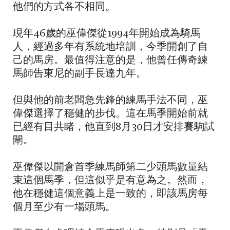
他們的方式各不相同。
現年46歲的巫偉傑從1994年開始成為騎馬
人，經過多年有系統地培訓，今季開創了自
己的馬房。最值得注意的是，他曾任傳奇練
馬師告東尼的副手長達九年。
但與他的前老闆急先鋒的練馬手法不同，巫
偉傑選擇了穩健的步伐。這在馬季開始前就
已經有目共睹，他直到8月30日才安排賽駒試
閘。
巫偉傑以開倉首季練馬師第二少頭馬數量結
束這個馬季，但這似乎是有意為之。然而，
他在穩健這個意義上是一致的，即該馬房每
個月至少有一場頭馬。