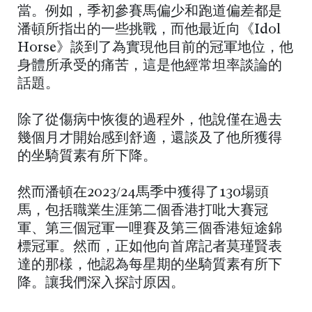
當。例如，季初參賽馬偏少和跑道偏差都是
潘頓所指出的一些挑戰，而他最近向《Idol
Horse》談到了為實現他目前的冠軍地位，他
身體所承受的痛苦，這是他經常坦率談論的
話題。
除了從傷病中恢復的過程外，他說僅在過去
幾個月才開始感到舒適，還談及了他所獲得
的坐騎質素有所下降。
然而潘頓在2023/24馬季中獲得了130場頭
馬，包括職業生涯第二個香港打吡大賽冠
軍、第三個冠軍一哩賽及第三個香港短途錦
標冠軍。然而，正如他向首席記者莫瑾賢表
達的那樣，他認為每星期的坐騎質素有所下
降。讓我們深入探討原因。