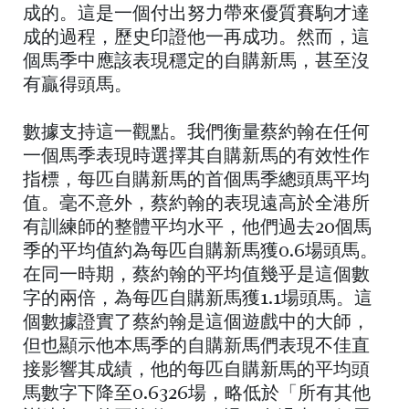
成的。這是一個付出努力帶來優質賽駒才達
成的過程，歷史印證他一再成功。然而，這
個馬季中應該表現穩定的自購新馬，甚至沒
有贏得頭馬。
數據支持這一觀點。我們衡量蔡約翰在任何
一個馬季表現時選擇其自購新馬的有效性作
指標，每匹自購新馬的首個馬季總頭馬平均
值。毫不意外，蔡約翰的表現遠高於全港所
有訓練師的整體平均水平，他們過去20個馬
季的平均值約為每匹自購新馬獲0.6場頭馬。
在同一時期，蔡約翰的平均值幾乎是這個數
字的兩倍，為每匹自購新馬獲1.1場頭馬。這
個數據證實了蔡約翰是這個遊戲中的大師，
但也顯示他本馬季的自購新馬們表現不佳直
接影響其成績，他的每匹自購新馬的平均頭
馬數字下降至0.6326場，略低於「所有其他