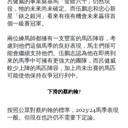
呂健威的事業奠基馬「金鎗六十」仍然現
役，牠的未來尚未確定。而伍鵬志和忠心新
星「錶之銀河」看來有很有機會未來贏得首
個一級賽冠軍。
兩位練馬師都擁有一支豐富的馬匹陣容，考
慮到他們這個馬季的良好表現，馬主們很可
能會繼續支持他們。伍鵬志認為他在即將到
來的馬季中可擁有更強大的團隊，而呂健威
較少上陣的馬匹陣容，加上尚未出賽的馬匹
可能使他保持在爭冠行列中。
下滑的蔡約翰?
按照公眾對蔡約翰的標準，2023/24馬季表現
一般。但現在也許仍不需要下定論。