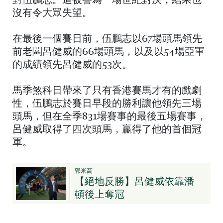
對伍鵬志。這被譽為一場世紀對決，結果也
沒有令大眾失望。
在最後一個賽日前，伍鵬志以67場頭馬領先
前老闆呂健威的66場頭馬，以及以54場亞軍
的成績領先呂健威的53次。
馬季煞科日帶來了只有香港賽馬才有的戲劇
性，伍鵬志於賽日早段的勝利讓他領先三場
頭馬，但在全季831場賽事的最後五場賽事，
呂健威取得了四次頭馬，贏得了他的首個冠
軍。
郭米高
【絕地反勝】呂健威依靠潘
頓後上奪冠