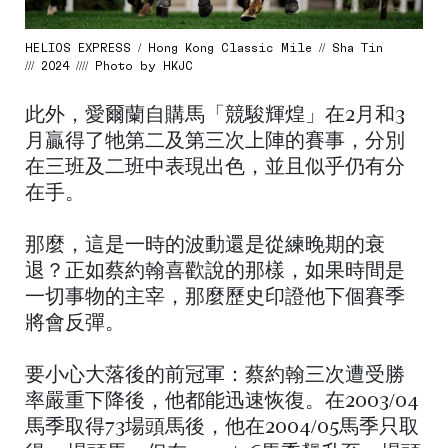
HELIOS EXPRESS / Hong Kong Classic Mile // Sha Tin
/// 2024 //// Photo by HKJC
此外，愛爾蘭自購馬「競駿輝煌」在2月和3
月贏得了牠第二及第三次上陣的賽事，分別
在三班及二班中表現出色，並且似乎仍有分
在手。
那麼，這是一時的波動還是從練晚期的衰
退？正如蔡約翰喜歡說的那樣，如果時間是
一切事物的主宰，那麼歷史印證他下個賽季
將會反彈。
要小心大落後的前冠軍：蔡約翰三次遭受勝
率嚴重下降後，他都能迅速恢復。在2003/04
馬季取得73場頭馬後，他在2004/05馬季只取