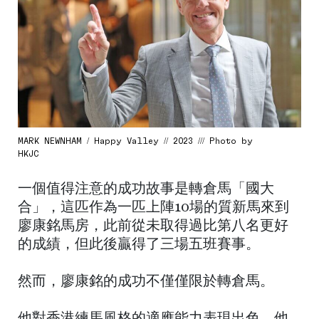
MARK NEWNHAM / Happy Valley // 2023 /// Photo by
HKJC
一個值得注意的成功故事是轉倉馬「國大
合」，這匹作為一匹上陣10場的質新馬來到
廖康銘馬房，此前從未取得過比第八名更好
的成績，但此後贏得了三場五班賽事。
然而，廖康銘的成功不僅僅限於轉倉馬。
他對香港練馬風格的適應能力表現出色，他