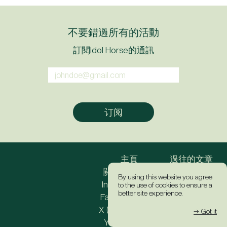
不要錯過所有的活動
訂閱Idol Horse的通訊
主頁
過往的文章
關於我們
By using this website you agree
Instagram
to the use of cookies to ensure a
better site experience.
Facebook
X (Twitter)
→ Got it
YouTube