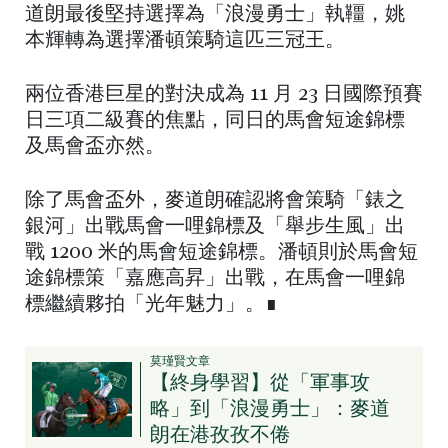
道朗最後堅持選擇為「浪漫勇士」執韁，姚
本輝轉為選擇潘頓策騎這匹三冠王。
兩位香港巨星的對決成為 11 月 23 日國際預賽
日三項二級賽的焦點，同日的馬會短途錦標
及馬會盃亦然。
除了馬會盃外，麥道朗確認將會策騎「錶之
銀河」出戰馬會一哩錦標及「舉步生風」出
戰 1200 米的馬會短途錦標。潘頓則於馬會短
途錦標策「嘉應高昇」出戰，在馬會一哩錦
標繼續夥拍「光年魅力」。∎
莫瑾賢文章
【終身學習】從「軍事攻
略」到「浪漫勇士」：麥道
朗在港孜孜不倦