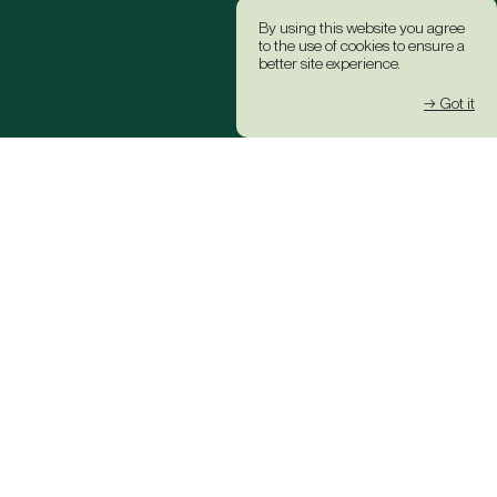
By using this website you agree
to the use of cookies to ensure a
better site experience.
→ Got it