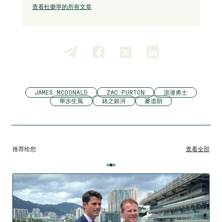
查看杜樂寧的所有文章
JAMES MCDONALD
ZAC PURTON
浪漫勇士
舉步生風
錶之銀河
麥道朗
推荐给您
查看全部