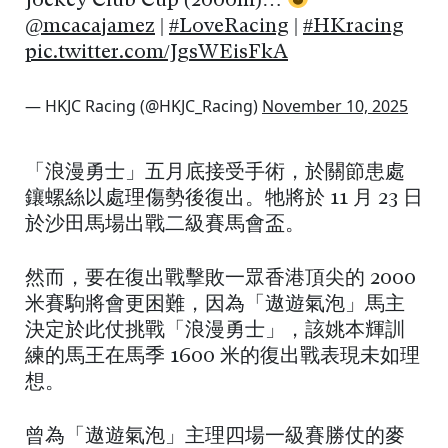
Jockey Club Cup (2000m)…
@mcacajamez
|
#LoveRacing
|
#HKracing
pic.twitter.com/JgsWEisFkA
— HKJC Racing (@HKJC_Racing)
November 10, 2025
「浪漫勇士」五月底接受手術，於關節患處
鑲螺絲以處理傷勢後復出。牠將於 11 月 23 日
於沙田馬場出戰二級賽馬會盃。
然而，要在復出戰擊敗一眾香港頂尖的 2000
米賽駒將會更困難，因為「遨遊氣泡」馬主
決定於此仗挑戰「浪漫勇士」，該姚本輝訓
練的馬王在馬季 1600 米的復出戰表現未如理
想。
曾為「遨遊氣泡」主理四場一級賽勝仗的麥