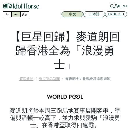
MENU
Aa
中文
日本語
ENGLISH
Aa
Aa
【巨星回歸】麥道朗回
歸香港全為「浪漫勇
士」
賽馬新聞
香港賽馬新聞
麥道朗全力挑戰香港盃四連霸
麥道朗將於本周三跑馬地賽事展開客串，準
備與潘頓一較高下，並力求與愛駒「浪漫勇
士」在香港盃取得四連霸。