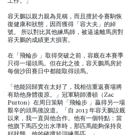
工作。」
容天鵬以親力親為見稱，而且擅於令賽駒恢
復健康和狀態，因而獲得「容大夫」的綽
號。 所以對比其他練馬師，被逼遠離馬房對
容天鵬的成績更大損害。
在「飛輪步 」取得突破之前，容廐在本賽季
只得一場頭馬。但在此之後，容天鵬馬房於
每個沙田賽日中都能取得頭馬。
「他能回歸實在太好了，我相信重返賽場將
有助他身體復原。」冠軍騎師潘頓（Zac
Purton）在周日策騎「飛輪步 」贏得另一場
艱辛的頭馬後說道。「自 2013 年容天鵬設廐
以來，我一直與他合作。他有一個特點：當
他旗下馬匹交出水準時，那匹馬能夠保持良
好狀態。他的確擅於訓練馬匹。」