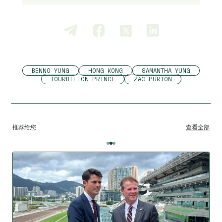
BENNO YUNG
HONG KONG
SAMANTHA YUNG
TOURBILLON PRINCE
ZAC PURTON
推荐给您
查看全部