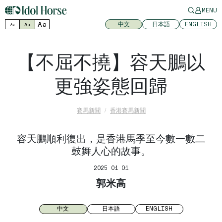
MENU
Aa
中文
日本語
ENGLISH
Aa
Aa
【不屈不撓】容天鵬以
更強姿態回歸
賽馬新聞
香港賽馬新聞
容天鵬順利復出，是香港馬季至今數一數二
鼓舞人心的故事。
2025 01 01
郭米高
中文
日本語
ENGLISH