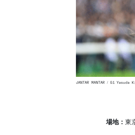
JANTAR MANTAR / G1 Yasuda Kin
場地：
東