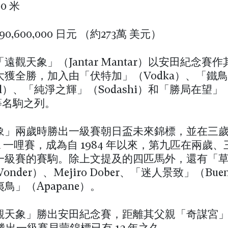
00 米
390,600,000 日元 （約273萬 美元）
遠觀天象」（Jantar Mantar）以安田紀念賽
大獲全勝，加入由「伏特加」（Vodka）、「鐵
rail）、「純淨之輝」（Sodashi）和「勝局在望」
）等名駒之列。
象」兩歲時勝出一級賽朝日盃未來錦標，並在三
K 一哩賽，成為自 1984 年以來，第九匹在兩歲
一級賽的賽駒。除上文提及的四匹馬外，還有「
Wonder）、Mejiro Dober、「迷人景致」（Buena
鳥」（Apapane）。
天象」勝出安田紀念賽，距離其父親「奇謀宮」（P