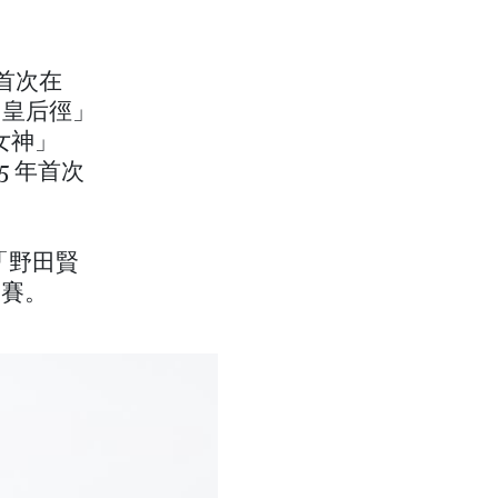
首次在
「皇后徑」
女神」
5 年首次
和「野田賢
念賽。