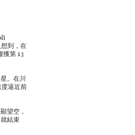
i
人想到，在
獲第 13
新星。在川
速度逼近前
明顯望空，
內就結束