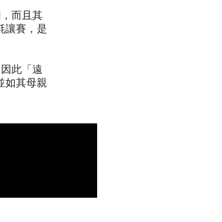
嗣，而且其
紅地氈讓賽，是
。
，因此「遠
並如其母親