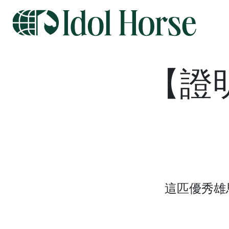
【證
這匹優秀雄