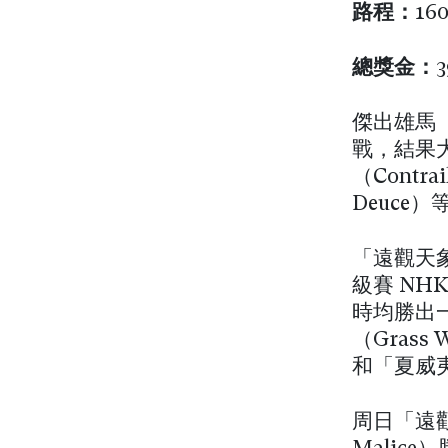
路程：
16
總獎金：
傑出雄馬「
戰，結果
（Cont
Deuce
「遠觀天
級賽 NH
時均勝出
（Grass 
和「夏威夷
周日「遠觀