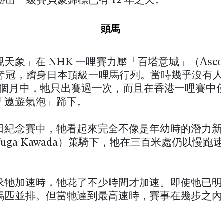
e）勝出一級賽貝蒙錦標已有 12 年之久。
頭馬
天象」在 NHK 一哩賽力壓「百塔意城」（Ascol
o）奪冠，躋身日本頂級一哩馬行列。當時幾乎沒有
3 個月中，牠只出賽過一次，而且在香港一哩賽中僅
「遨遊氣泡」蹄下。
田紀念賽中，牠看起來完全不像是年幼時的潛力
uga Kawada）策騎下，牠在三百米處仍以慢跑
求牠加速時，牠花了不少時間才加速。即使牠已
馬匹並排。但當牠達到最高速時，賽事在幾步之