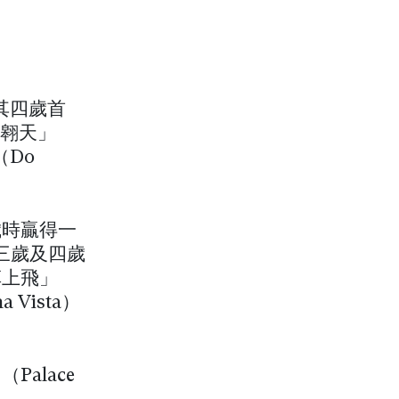
作其四歲首
鳥翱天」
（Do
歲時贏得一
、三歲及四歲
草上飛」
 Vista）
alace