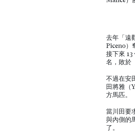
Malic
去年「遠觀
Picen
接下來 1
名，敗於
不過在安
田將雅（Y
方馬匹。
當川田要
與內側的
了。