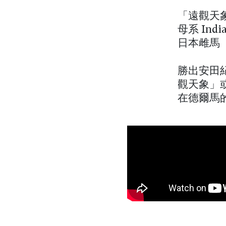
「遠觀天
母系 Ind
日本雌馬「
勝出安田
觀天象」
在德爾馬