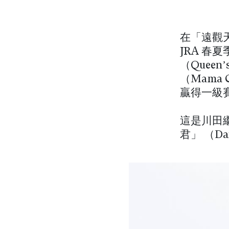
在「遠觀天
JRA 
（Quee
（Mama
贏得一級
這是川田繼「
君」 （Da