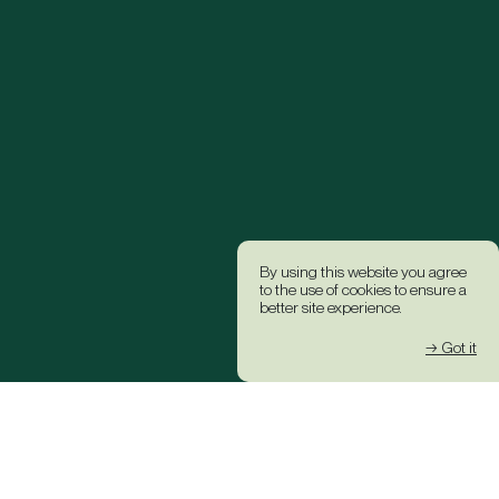
By using this website you agree
to the use of cookies to ensure a
better site experience.
→ Got it