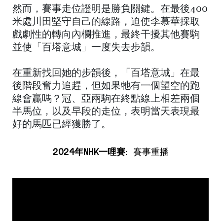
然而，賽事走位證明是勝負關鍵。在最後400
米處川田堅守自己的線路，迫使李慕華採取
戲劇性的轉向內欄推進，最終干擾其他賽駒
並使「百塔意城」一度失去步韻。
在重新找回她的步韻後，「百塔意城」在最
後階段奮力追趕，但如果牠有一個望空的跑
線會贏嗎？冠、亞兩駒在終點線上相差兩個
半馬位，以及早段的走位，表明當天表現最
好的馬匹已經獲勝了。
2024
年
NHK一哩賽
: 賽事重播