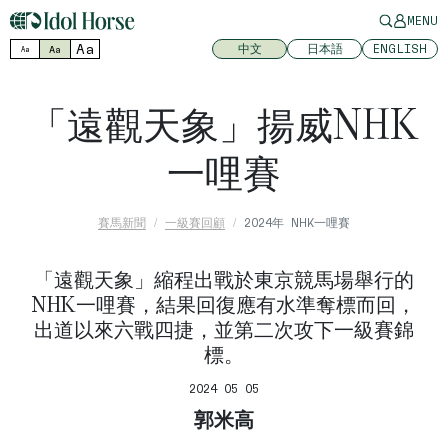
MENU
Aa
中文
日本語
ENGLISH
Aa
Aa
「遠觀天象」揚威NHK
一哩賽
賽馬新聞
一級賽回顧
2024年 NHK一哩賽
「遠觀天象」縮程出戰於東京競馬場舉行的
NHK一哩賽，結果回復應有水準奪標而回，
出道以來六戰四捷，並第二次攻下一級賽錦
標。
2024 05 05
郭米高