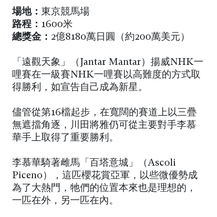
場地：
東京競馬場
路程：
1600米
總獎金：
2億8180萬日圓（約200萬美元）
「遠觀天象」（Jantar Mantar）揚威NHK一
哩賽在一級賽NHK一哩賽以高難度的方式取
得勝利，如宣告自己成為新星。
儘管從第16檔起步，在寬闊的賽道上以三疊
無遮擋角逐，川田將雅仍可從主要對手李慕
華手上取得了重要勝利。
李慕華騎著雌馬「百塔意城」（Ascoli
Piceno），這匹櫻花賞亞軍，以些微優勢成
為了大熱門，牠們的位置本來也是理想的，
一匹在外，另一匹在內。