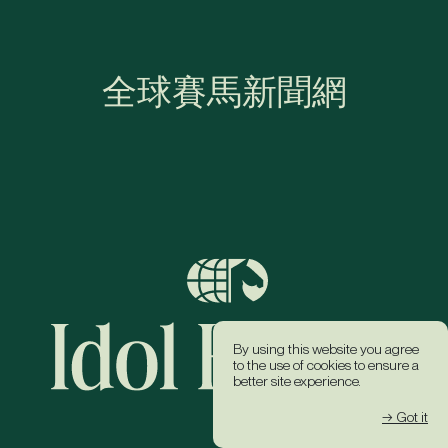
全球賽馬新聞網
By using this website you agree
to the use of cookies to ensure a
better site experience.
→ Got it